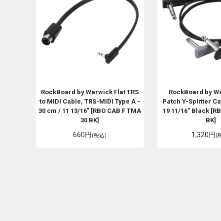
RockBoard by Warwick
Flat TRS
RockBoard by W
to MIDI Cable, TRS-MIDI Type A -
Patch Y-Splitter Ca
30 cm / 11 13/16" [RBO CAB F TMA
19 11/16" Black [R
30 BK]
BK]
660円
1,320円
(税込)
(