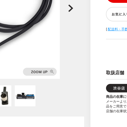
[
配送料・手
取扱店舗
商品の在庫に
メーカーより
品をご用意で
店舗の在庫状