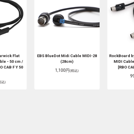
arwick
Flat
EBS
BlueDot Midi Cable MIDI-28
RockBoard b
ble - 50 cm /
(28cm)
MIDI Cable 
BO CAB F Y 50
[RBO CA
1,100円
(税込)
9
税込)