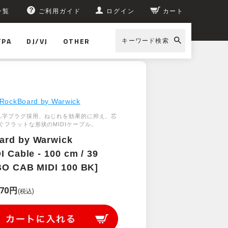
一覧
ご利用ガイド
ログイン
カート
/PA
DJ/VJ
OTHER
キーワード検索
I 100 BK]
RockBoard by Warwick
L字プラグ採用、ねじれを効果的に抑え、芯
ぐフラットな形状のMIDIケーブル。
ard by Warwick
I Cable - 100 cm / 39
BO CAB MIDI 100 BK]
770円
(税込)