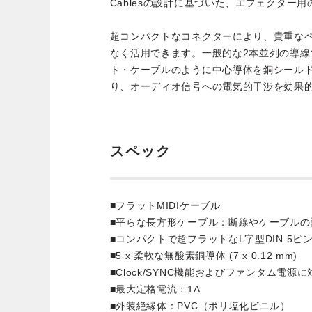
Cablesの設計に基づいた、エフェクター
超コンパクトなコネクターにより、貴重な
なく活用できます。一般的な2本並列の導線
ト・ケーブルのように中心導体を銅シール
り、オーディオ信号への電気的干渉を効果
スペック
■フラットMIDIケーブル
■平らな長方形ケーブル：断線やケーブルの
■コンパクトで超フラットなL字型DIN 5ピ
■5 x 柔軟な無酸素銅導体 (7 x 0.12 mm)
■Clock/SYNC機能およびファンタム電源に
■最大定格電流：1A
■外装絶縁体：PVC（ポリ塩化ビニル）