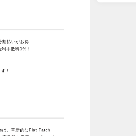
分割払いがお得！
金利手数料0%！
ます！
ablesは、革新的なFlat Patch