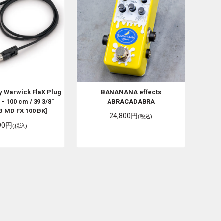
y Warwick
FlaX Plug
BANANANA effects
- 100 cm / 39 3/8"
ABRACADABRA
B MD FX 100 BK]
24,800円
(税込)
90円
(税込)