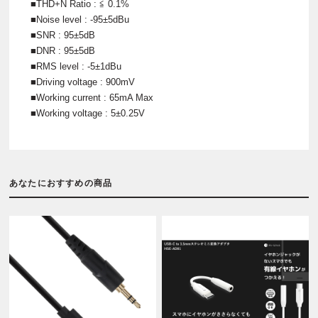
■THD+N Ratio : ≦ 0.1%
■Noise level : -95±5dBu
■SNR : 95±5dB
■DNR : 95±5dB
■RMS level : -5±1dBu
■Driving voltage : 900mV
■Working current : 65mA Max
■Working voltage : 5±0.25V
あなたにおすすめの商品