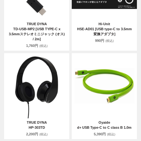
TRUE DYNA
Hi-Unit
TD-USB-MP2 [USB TYPE-C x
HSE-AD01 [USB type-C to 3.5mm
3.5mmステレオミニジャック (オス)
変換アダプタ]
/ 2m]
990円
(税込)
1,760円
(税込)
TRUE DYNA
Oyaide
HP-303TD
d+ USB Type-C to C class B 1.0m
2,200円
5,390円
(税込)
(税込)