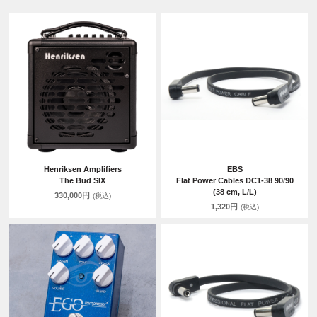
Henriksen Amplifiers
EBS
The Bud SIX
Flat Power Cables DC1-38 90/90
(38 cm, L/L)
330,000円
(税込)
1,320円
(税込)