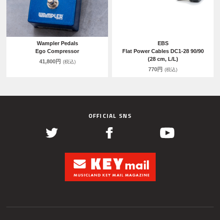
Wampler Pedals
EBS
Ego Compressor
Flat Power Cables DC1-28 90/90
(28 cm, L/L)
41,800円
(税込)
770円
(税込)
OFFICIAL SNS