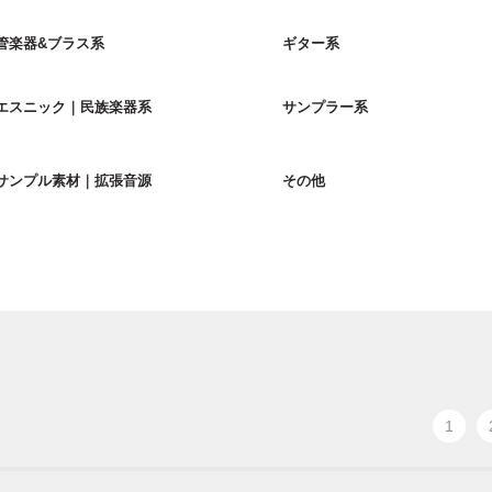
管楽器&ブラス系
ギター系
エスニック｜民族楽器系
サンプラー系
サンプル素材｜拡張音源
その他
1