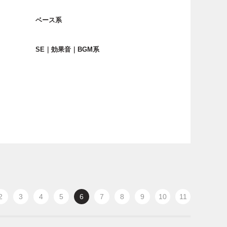
ベース系
SE｜効果音｜BGM系
2
3
4
5
6
7
8
9
10
11