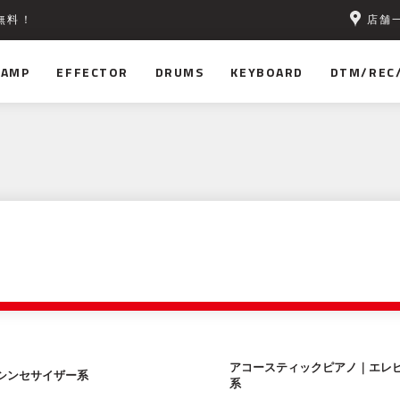
店舗
無料！
AMP
EFFECTOR
DRUMS
KEYBOARD
DTM/REC
アコースティックピアノ｜エレ
シンセサイザー系
系