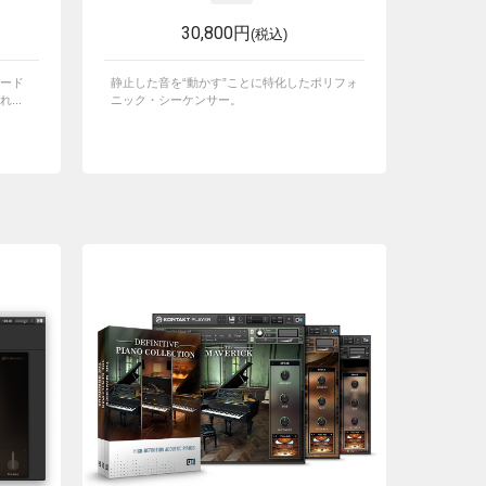
30,800円
(税込)
ード
静止した音を“動かす”ことに特化したポリフォ
...
ニック・シーケンサー。