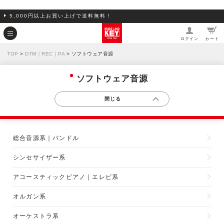
5,000円以上お買い上げで送料無料！
ログイン
カート
TOP
>
DTM｜REC｜PA
> ソフトウェア音源
ソフトウェア音源
総合音源系｜バンドル
シンセサイザー系
アコースティックピアノ｜エレピ系
オルガン系
オーケストラ系