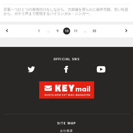
言葉一つひとつの表情付けをしながら、力加減を滑らかに操作可能。甘い吐息
から、ガナリ声まで実現するバイリンガル・シンガー。
1
…
9
10
11
…
33
OFFICIAL SNS
SITE MAP
会社概要