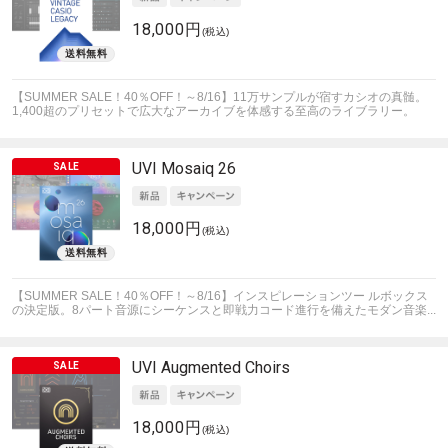
18,000円
(税込)
【SUMMER SALE！40％OFF！～8/16】11万サンプルが宿すカシオの真髄。
1,400超のプリセットで広大なアーカイブを体感する至高のライブラリー。
UVI
Mosaiq 26
18,000円
(税込)
【SUMMER SALE！40％OFF！～8/16】インスピレーションツー ルボックス
の決定版。8パート音源にシーケンスと即戦力コード進行を備えたモダン音楽...
UVI
Augmented Choirs
18,000円
(税込)