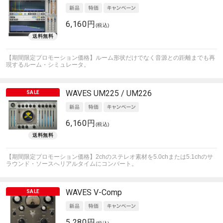
6,160円
(税込)
【期間限定プロモーション価格】ルーム形状だけでなく音源との距離までも再
現するルーム・シミュレータ。
WAVES
UM225 / UM226
6,160円
(税込)
【期間限定プロモーション価格】2chのステレオ素材を5.0chまたは5.1chのサ
ラウンド・ソースへリアルタイムにコンバート。
WAVES
V-Comp
5,280円