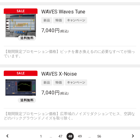
WAVES
Waves Tune
7,040円
(税込)
【期間限定プロモーション価格】ピッチを書き換えるのに必要なすべてが揃っ
ています。
WAVES
X-Noise
7,040円
(税込)
【期間限定プロモーション価格】広帯域のノイズリダクションでヒス、空調な
どのバックグラウンドノイズを取り除く。
1
…
47
48
49
…
56