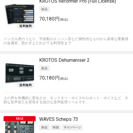
KROTOS
Reformer Pro (Full License)
70,180円
(税込)
ベンガル虎のうなり、宇宙船のエンジン音など個性的なものから多様な重量感
の金属音、思わずよだれがでる料理音まで
KROTOS
Dehumaniser 2
70,180円
(税込)
人の声を有機的に変化させ、モンスター・ボイスやロボット・ボイスなど、大
胆な音声加工を実現する強力な音声処理ツールです。
WAVES
Scheps 73