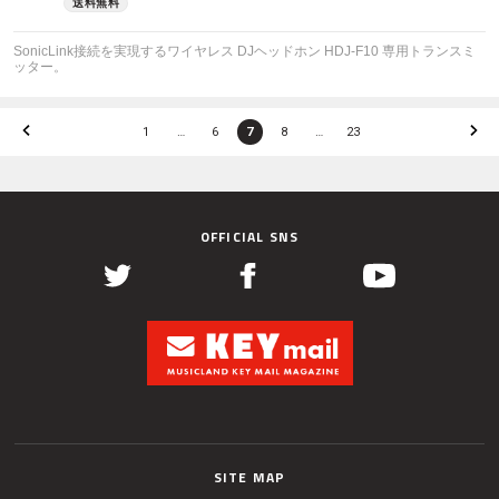
SonicLink接続を実現するワイヤレス DJヘッドホン HDJ-F10 専用トランスミ
ッター。
1
…
6
7
8
…
23
OFFICIAL SNS
SITE MAP