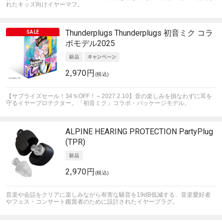
れたキッズ向けイヤーマフ。
Thunderplugs
Thunderplugs 初音ミク コラ
ボモデル2025
2,970円
(税込)
【サプライズセール！34％OFF！～2027.2.10】音の楽しみを損なわずに耳を
守るイヤープロテクター。「初音ミク」コラボ・パッケージモデル。
ALPINE HEARING PROTECTION
PartyPlug
(TPR)
2,970円
(税込)
音楽や会話をクリアに楽しみながら有害な騒音を19dB低減する、音楽愛好者
やフェス・コンサート鑑賞者のために設計されたイヤープラグ。