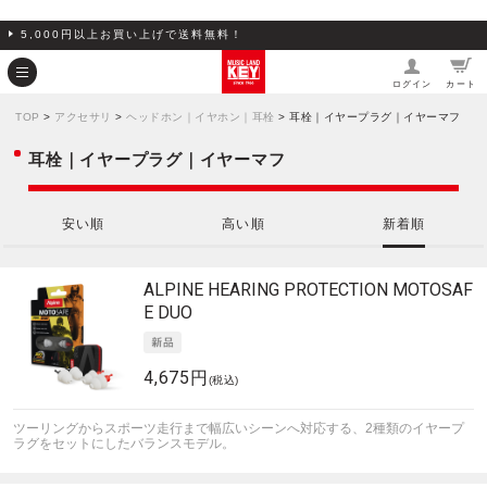
5,000円以上お買い上げで送料無料！
ログイン
カート
TOP
>
アクセサリ
>
ヘッドホン｜イヤホン｜耳栓
> 耳栓｜イヤープラグ｜イヤーマフ
耳栓｜イヤープラグ｜イヤーマフ
安い順
高い順
新着順
ALPINE HEARING PROTECTION
MOTOSAF
E DUO
4,675円
(税込)
ツーリングからスポーツ走行まで幅広いシーンへ対応する、2種類のイヤープ
ラグをセットにしたバランスモデル。