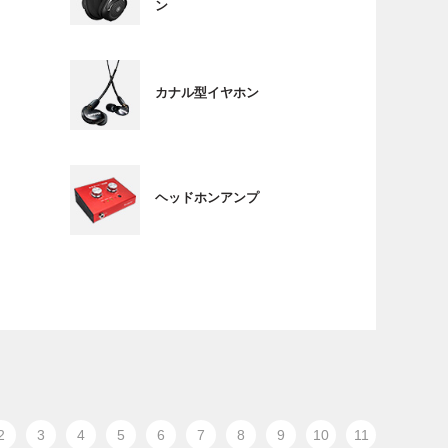
ン
カナル型イヤホン
ヘッドホンアンプ
2
3
4
5
6
7
8
9
10
11