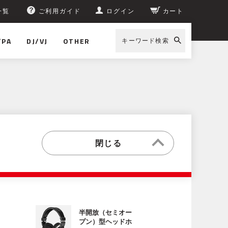
一覧
ご利用ガイド
ログイン
カート
/PA
DJ/VJ
OTHER
キーワード検索
半開放（セミオー
プン）型ヘッドホ