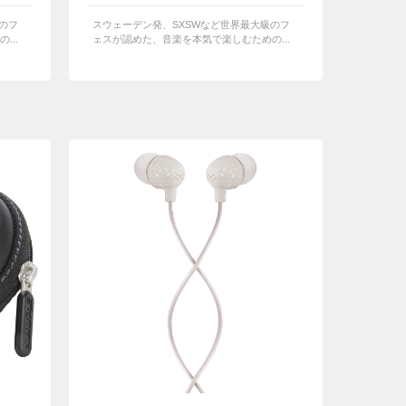
のフ
スウェーデン発、SXSWなど世界最大級のフ
...
ェスが認めた、音楽を本気で楽しむための...