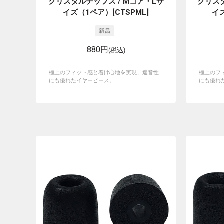
クリスタルチップス / Mコア・Lサ
クリスタ
イズ（1ペア）[CTSPML]
イズ
880円
(税込)
極上のフィット感と着け心地を実現、遮音性
極上のフ
にも優れたイヤーピース。
にも優れ