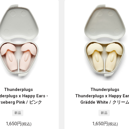
Thunderplugs
Thunderplugs
erplugs x Happy Ears -
Thunderplugs x Happy Ear
rseberg Pink / ピンク
Grädde White / クリー
1,650円
1,650円
(税込)
(税込)