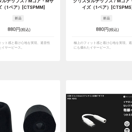
ルチップス / Mコア・Mサ
クリスタルチップス / Mコア
（1ペア）[CTSPMM]
イズ（1ペア）[CTSPMS
880円
880円
(税込)
(税込)
ィット感と着け心地を実現、遮音性
極上のフィット感と着け心地を実現、遮
たイヤーピース。
にも優れたイヤーピース。