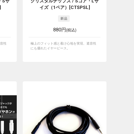
・Sサ
クリスタルチップス / Sコア・Lサ
]
イズ（1ペア）[CTSPSL]
880円
(税込)
音性
極上のフィット感と着け心地を実現、遮音性
にも優れたイヤーピース。