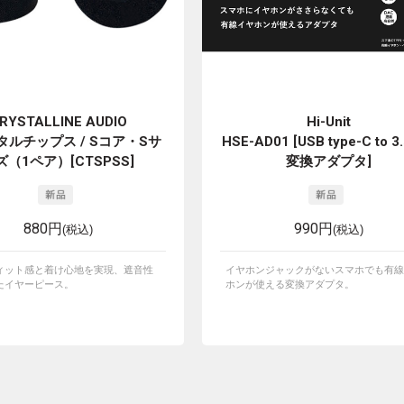
RYSTALLINE AUDIO
Hi-Unit
タルチップス / Sコア・Sサ
HSE-AD01 [USB type-C to 
ズ（1ペア）[CTSPSS]
変換アダプタ]
880円
990円
(税込)
(税込)
ィット感と着け心地を実現、遮音性
イヤホンジャックがないスマホでも有線
たイヤーピース。
ホンが使える変換アダプタ。