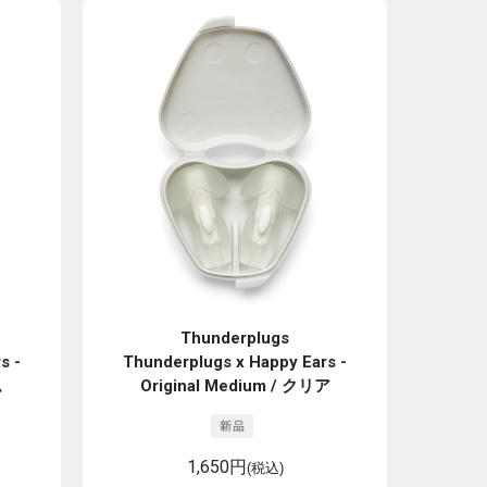
Thunderplugs
s -
Thunderplugs x Happy Ears -
ム
Original Medium / クリア
1,650円
(税込)