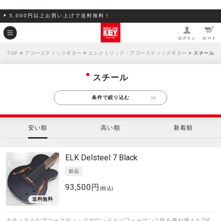
5,000円以上お買い上げで送料無料！
ログイン
カート
TOP
>
アコースティックギター
>
エレクトリック・アコースティックギター
> スチール
スチール
条件で絞り込む
安い順
高い順
新着順
ELK
Delsteel 7 Black
93,500円
(税込)
ナチュラルなアコースティックサウンドとパフォーマンス性を兼ね備えた7弦