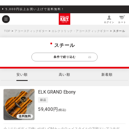
5,000円以上お買い上げで送料無料！
ログイン
カート
TOP
>
アコースティックギター
>
エレクトリック・アコースティックギター
> スチール
スチール
条件で絞り込む
安い順
高い順
新着順
ELK
GRAND Ebony
59,400円
(税込)
小ぶりなボディで使いやすいOMカッタウェイスタイルの万能エレアコモデ