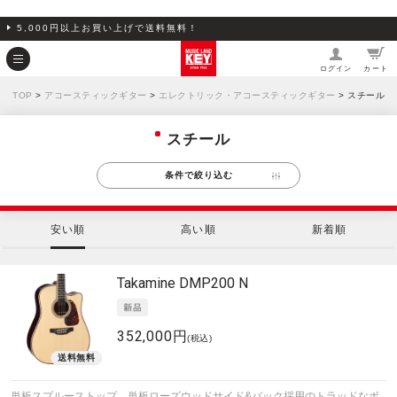
5,000円以上お買い上げで送料無料！
ログイン
カート
TOP
>
アコースティックギター
>
エレクトリック・アコースティックギター
> スチール
スチール
条件で絞り込む
安い順
高い順
新着順
Takamine
DMP200 N
352,000円
(税込)
単板スプルーストップ、単板ローズウッドサイド&バック採用のトラッドなボ