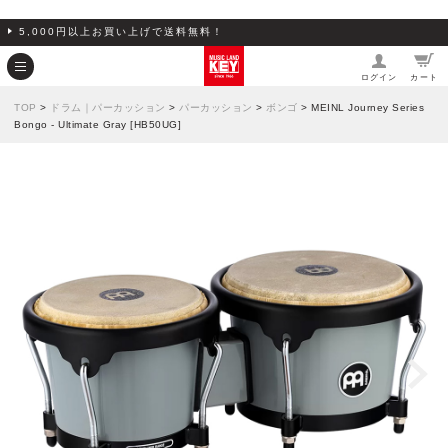
5,000円以上お買い上げで送料無料！
ログイン
カート
TOP
>
ドラム｜パーカッション
>
パーカッション
>
ボンゴ
> MEINL Journey Series
Bongo - Ultimate Gray [HB50UG]