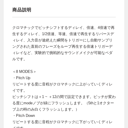
商品説明
クロマチックでピッチシフトするディレイ、倍速、4倍速で再
生するディレイ、1/2倍速、等速、倍速で再生するリバースデ
ィレイ、入力音が途絶えた瞬間をトリガーにし自動サンプリ
ングされた直前のフレーズをループ再生する倍速トリガーデ
ィレイなど、実験的で挑戦的なサウンドメイクが可能なペダ
ルです。
＜8 MODES＞
・Pitch Up
リピートする度に音程がクロマチックに上がっていくディレ
イです。
ピッチシフトは＋1 ~ ＋12の間で設定できます。ピッチが変わ
る度にmodeノブが緑にフラッシュします。（5thと1オクター
ブ上の時のみ白くフラッシュします。）
・Pitch Down
リピートする度に音程がクロマチックに下がっていくディレ