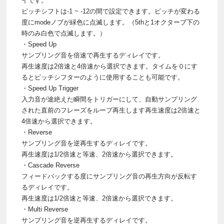
イです。
ピッチシフトは-1 ~ -12の間で設定できます。ピッチが変わる
度にmodeノブが緑色に点滅します。（5thと1オクターブ下の
時のみ白色で点滅します。）
・Speed Up
サンプリング音を倍速で再生するディレイです。
再生速度は2倍速と4倍速から選択できます。タイムを０にす
るとピッチシフターのように使用することも可能です。
・Speed Up Trigger
入力音が途絶えた瞬間をトリガーにして、自動サンプリング
された直前のフレーズをループ再生します再生速度は2倍速と
4倍速から選択できます。
・Reverse
サンプリング音を逆再生するディレイです。
再生速度は1/2倍速と等速、2倍速から選択できます。
・Cascade Reverse
フィードバックする度にサンプリング音の再生方向が反転す
るディレイです。
再生速度は1/2倍速と等速、2倍速から選択できます。
・Multi Reverse
サンプリング音を逆再生するディレイです。