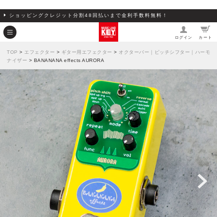
ショッピングクレジット分割48回払いまで金利手数料無料！
ログイン
カート
TOP
>
エフェクター
>
ギター用エフェクター
>
オクターバー｜ピッチシフター｜ハーモ
ナイザー
> BANANANA effects AURORA