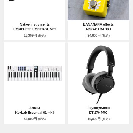
Native Instruments
BANANANA effects
KOMPLETE KONTROL M32
ABRACADABRA
18,399円
24,800円
(税込)
(税込)
Arturia
beyerdynamic
KeyLab Essential 61 mk3
DT 270 PRO
39,600円
19,800円
(税込)
(税込)