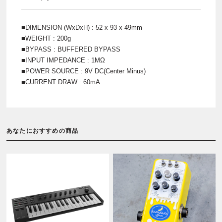
■DIMENSION (WxDxH) : 52 x 93 x 49mm
■WEIGHT : 200g
■BYPASS : BUFFERED BYPASS
■INPUT IMPEDANCE : 1MΩ
■POWER SOURCE : 9V DC(Center Minus)
■CURRENT DRAW : 60mA
あなたにおすすめの商品