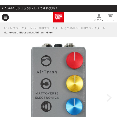
5,000円以上お買い上げで送料無料！
ログイン
カート
TOP
>
エフェクター
>
ベース用エフェクター
>
その他のベース用エフェクター
>
Mattoverse Electronics AirTrash Grey