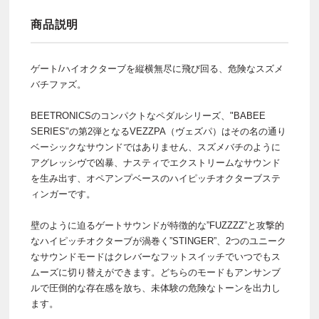
商品説明
ゲート/ハイオクターブを縦横無尽に飛び回る、危険なスズメ
バチファズ。
BEETRONICSのコンパクトなペダルシリーズ、"BABEE
SERIES"の第2弾となるVEZZPA（ヴェズパ）はその名の通り
ベーシックなサウンドではありません、スズメバチのように
アグレッシヴで凶暴、ナスティでエクストリームなサウンド
を生み出す、オペアンプベースのハイピッチオクターブステ
ィンガーです。
壁のように迫るゲートサウンドが特徴的な”FUZZZZ”と攻撃的
なハイピッチオクターブが渦巻く”STINGER”、2つのユニーク
なサウンドモードはクレバーなフットスイッチでいつでもス
ムーズに切り替えができます。どちらのモードもアンサンブ
ルで圧倒的な存在感を放ち、未体験の危険なトーンを出力し
ます。