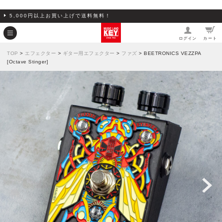
5,000円以上お買い上げで送料無料！
ログイン
カート
TOP
>
エフェクター
>
ギター用エフェクター
>
ファズ
> BEETRONICS VEZZPA
[Octave Stinger]