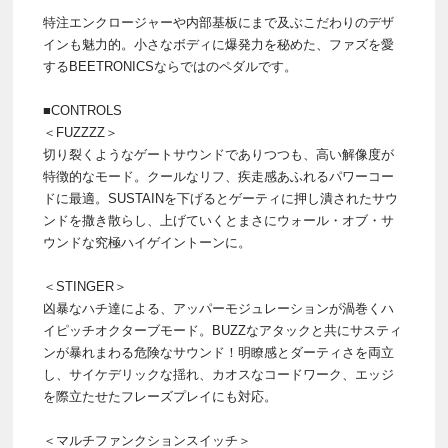
特注エンクロージャーや内部基板にまで及ぶこだわりのデザ
インも魅力的。小さなボディに爆発力を秘めた、ファズを愛
するBEETRONICSならではのペダルです。
■CONTROLS
＜FUZZZZ＞
切り裂くようなゲートサウンドでありつつも、高い解像度が
特徴的なモード。クールなリフ、疾走感あふれるパワーコー
ドに最適。SUSTAINを下げるとゲーティに押し潰されたサウ
ンドを撒き散らし、上げていくとまさにウォール・オブ・サ
ウンドな究極ハイゲイントーンに。
＜STINGER＞
凶暴なハチ達による、アッパーモジュレーションが渦巻くハ
イピッチオクターブモード。BUZZなアタックと共にサスティ
ンが暴れまわる危険なサウンド！明瞭感とダーティさを両立
し、サイケデリックな揺れ、カオスなコードワーク、エッジ
を際立たせたフレーズプレイにも対応。
＜マルチファンクションスイッチ＞