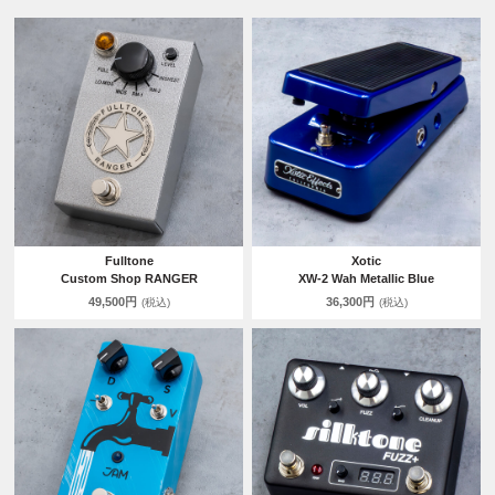
Fulltone
Xotic
Custom Shop RANGER
XW-2 Wah Metallic Blue
49,500円
36,300円
(税込)
(税込)