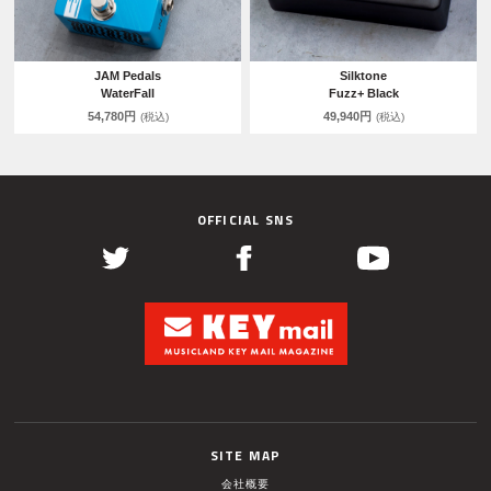
JAM Pedals
Silktone
WaterFall
Fuzz+ Black
54,780円
49,940円
(税込)
(税込)
OFFICIAL SNS
SITE MAP
会社概要