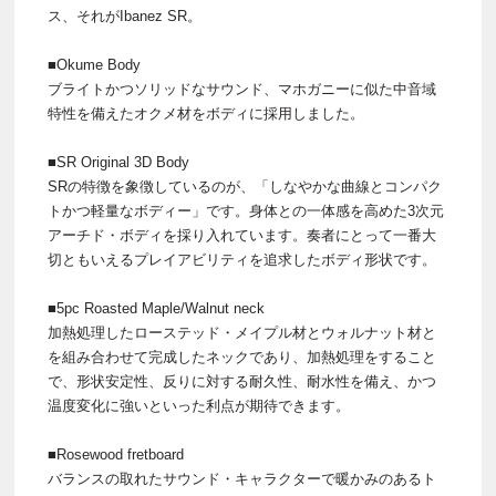
ス、それがIbanez SR。
■Okume Body
ブライトかつソリッドなサウンド、マホガニーに似た中音域
特性を備えたオクメ材をボディに採用しました。
■SR Original 3D Body
SRの特徴を象徴しているのが、「しなやかな曲線とコンパク
トかつ軽量なボディー」です。身体との一体感を高めた3次元
アーチド・ボディを採り入れています。奏者にとって一番大
切ともいえるプレイアビリティを追求したボディ形状です。
■5pc Roasted Maple/Walnut neck
加熱処理したローステッド・メイプル材とウォルナット材と
を組み合わせて完成したネックであり、加熱処理をすること
で、形状安定性、反りに対する耐久性、耐水性を備え、かつ
温度変化に強いといった利点が期待できます。
■Rosewood fretboard
バランスの取れたサウンド・キャラクターで暖かみのあるト