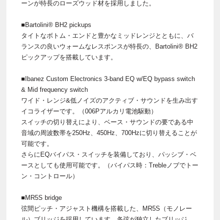
ーンが特長のローズウッド材を採用しました。
■Bartolini® BH2 pickups
タイトなボトム・エンドと豊かなミッドレンジとともに、バ
ランスの良いウォームなレスポンスが特長の、Bartolini® BH2
ピックアップを搭載しています。
■Ibanez Custom Electronics 3-band EQ w/EQ bypass switch
& Mid frequency switch
ワイド・レンジ&低ノイズのアクティブ・サウンドを生み出す
イコライザーです。（006Pアルカリ電池駆動）
スイッチの切り替えにより、ベース・サウンドの要である中
音域の周波数帯を250Hz、450Hz、700Hzに切り替えることが
可能です。
さらにEQバイパス・スイッチを装備しており、パッシブ・ベ
ースとしても使用可能です。（バイパス時：Trebleノブでトー
ン・コントロール）
■MR5S bridge
弦間ピッチ・アジャスト機構を搭載した、MR5S（モノレー
ル）ブリッジを採用しています。各弦が独立したブリッジ