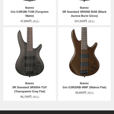
Ibanez
Ibanez
Gio GSR186-TUM (Tungsten
SR Standard SR505E-BAB (Black
Matte)
Aurora Burst Gloss)
47,800円
107,250円
(税込)
(税込)
Ibanez
Ibanez
SR Standard SR505A-TGF
Gio GSR205B-WNF (Walnut Flat)
(Transparent Gray Flat)
39,800円
(税込)
95,700円
(税込)