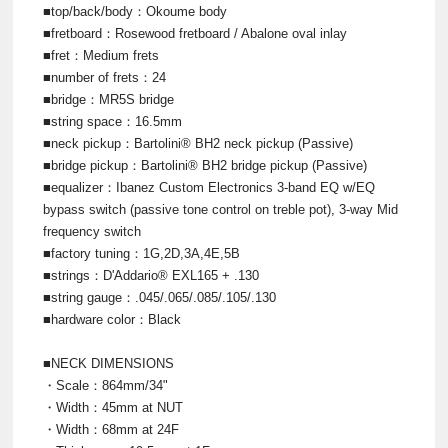
■top/back/body：Okoume body
■fretboard：Rosewood fretboard / Abalone oval inlay
■fret：Medium frets
■number of frets：24
■bridge：MR5S bridge
■string space：16.5mm
■neck pickup：Bartolini® BH2 neck pickup (Passive)
■bridge pickup：Bartolini® BH2 bridge pickup (Passive)
■equalizer：Ibanez Custom Electronics 3-band EQ w/EQ
bypass switch (passive tone control on treble pot), 3-way Mid
frequency switch
■factory tuning：1G,2D,3A,4E,5B
■strings：D'Addario® EXL165 + .130
■string gauge：.045/.065/.085/.105/.130
■hardware color：Black
■NECK DIMENSIONS
・Scale：864mm/34"
・Width：45mm at NUT
・Width：68mm at 24F