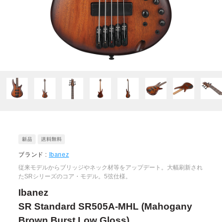
ブランド :
Ibanez
従来モデルからブリッジやネック材等をアップデート。大幅刷新され
たSRシリーズのコア・モデル。5弦仕様。
Ibanez
SR Standard SR505A-MHL (Mahogany
Brown Burst Low Gloss)