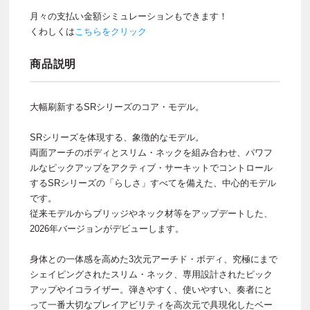
月々の支払い金額シミュレーションもできます！
くわしくは
こちらをクリック
商品説明
大幅刷新するSRシリーズのコア・モデル。
SRシリーズを体現する、象徴的なモデル。
両面アーチのボディとスリム・ネックを組み合わせ、パワフ
ルなピックアップをアクティブ・サーキットでコントロール
するSRシリーズの「らしさ」すべてを備えた、中心的モデル
です。
従来モデルからブリッジやネック材等をアップデートした、
2026年バージョンがデビューします。
身体との一体感を高めた3次元アーチド・ボディ、究極にまで
シェイピングされたスリム・ネック、専用設計されたピック
アップやイコライザー。弾きやすく、使いやすい、奏者にと
って一番大切なプレイアビリティを高次元で具現化したベー