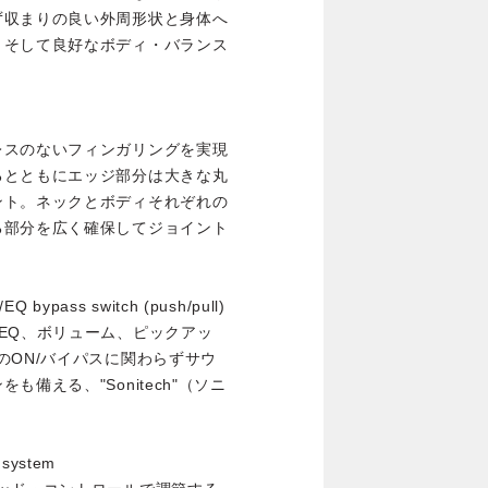
ず収まりの良い外周形状と身体へ
、そして良好なボディ・バランス
レスのないフィンガリングを実現
るとともにエッジ部分は大きな丸
ント。ネックとボディそれぞれの
る部分を広く確保してジョイント
EQ bypass switch (push/pull)
EQ、ボリューム、ピックアッ
のON/バイパスに関わらずサウ
備える、"Sonitech"（ソニ
 system