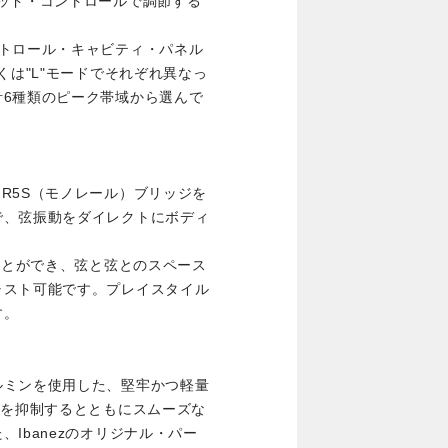
ッド・コントロールで調節する
ントロール・キャビティ・パネル
くは"L"モードでそれぞれ異なっ
計6種類のピーク帯域から選んで
。
R5S（モノレール）ブリッジを
で、弦振動をダイレクトにボディ
ことができ、弦と弦とのスペース
ャスト可能です。プレイスタイル
す。
ルミンを使用した、堅牢かつ軽量
"を抑制するとともにスムーズな
Ibanezのオリジナル・パー