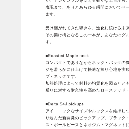
が、アンサンブルを支える確かな土台から
表現まで、ありとあらゆる瞬間においてベ
ます。
受け継がれてきた響きを、進化し続ける未
その架け橋となるこの一本が、あなたのグ
す。
■Roasted Maple neck
コンパクトでありながらネック・バックの
ジを滑らかに仕上げて快適な握り心地を実現
プ・ネックです。
加熱処理によって材料の均質化を図るとと
反りに対する耐久性を高めたローステッド
■Delta S4J pickups
アイコニックなサイズやルックスを維持しつつ
り込んだ新開発のピックアップ。ブラック
ス・ポールピースとネオジム・マグネット