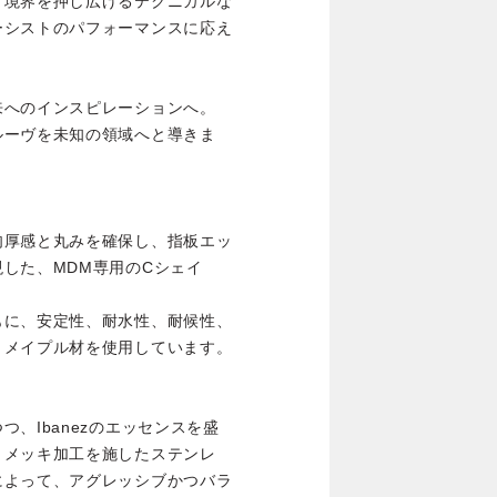
、境界を押し広げるテクニカルな
ーシストのパフォーマンスに応え
来へのインスピレーションへ。
ルーヴを未知の領域へと導きま
肉厚感と丸みを確保し、指板エッ
した、MDM専用のCシェイ
もに、安定性、耐水性、耐候性、
・メイプル材を使用しています。
、Ibanezのエッセンスを盛
・メッキ加工を施したステンレ
によって、アグレッシブかつバラ