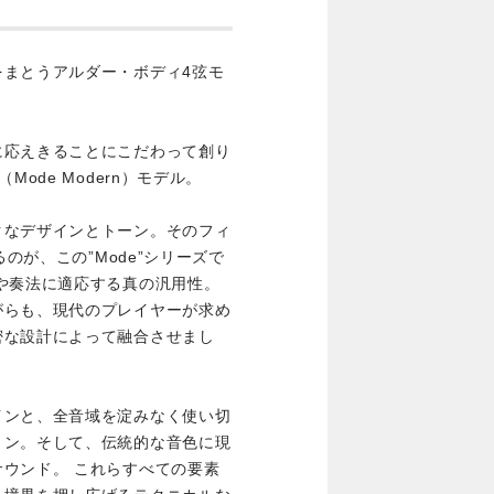
をまとうアルダー・ボディ4弦モ
に応えきることにこだわって創り
ode Modern）モデル。
クなデザインとトーン。そのフィ
るのが、この”Mode”シリーズで
や奏法に適応する真の汎用性。
がらも、現代のプレイヤーが求め
密な設計によって融合させまし
インと、全音域を淀みなく使い切
ョン。そして、伝統的な音色に現
ウンド。 これらすべての要素