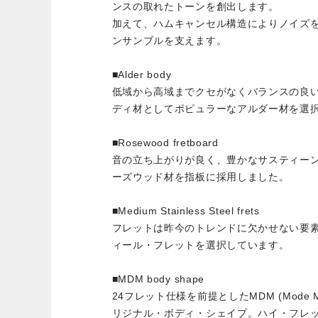
ンスの取れたトーンを創出します。
加えて、ハムキャンセル構造によりノイズ
ンサンブルを支えます。
■Alder body
低域から高域までクセがなくバランスの良
ディ材としてポピュラーなアルダー材を選
■Rosewood fretboard
音の立ち上がりが良く、豊かなサスティー
ーズウッド材を指板に採用しました。
■Medium Stainless Steel frets
フレットは昨今のトレンドに欠かせない要
ィール・フレットを選択しています。
■MDM body shape
24フレット仕様を前提としたMDM (Mode 
リジナル・ボディ・シェイプ。ハイ・フレ