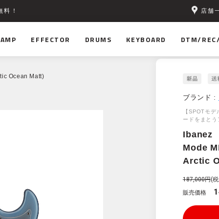
店舗
無料！
AMP
EFFECTOR
DRUMS
KEYBOARD
DTM/REC
ic Ocean Matt)
ブランド :
【SPOTモ
ードをまとう
Ibanez
Mode M
Arctic 
187,000円
(税
1
販売価格