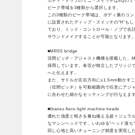
ボディ・トップのミニ・スイッチはEQのミ
ピーク帯域を3種類から選択します。
この3種類のピーク帯域は、ボディ裏のコ
に設置されたディップ・スイッチの"H"もし
ており、ミッド・コントロール・ノブで合
サウンドメイクすることが可能となります
■MR5S bridge
弦間ピッチ・アジャスト機構を搭載した、M
採用しています。各弦が独立したブリッジ
へと伝えます。
また、サドルが左右方向に±1.5mm動かす
（弦間ピッチ）を可動範囲内で任意にアジ
に合わせた細かなセッティングが行なえま
■Ibanez Aero-light machine heads
優れた強度と軽さを兼ね備える超々ジュラ
なマシンヘッドです。いわゆる"ヘッド落ち
回し心地と高いチューニング精度を実現した、