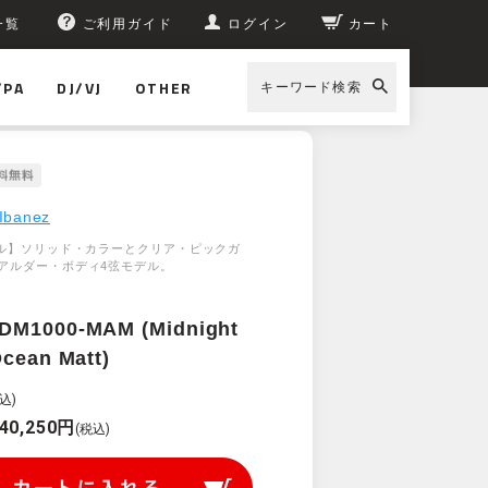
一覧
ご利用ガイド
ログイン
カート
/PA
DJ/VJ
OTHER
キーワード検索
Ibanez
デル】ソリッド・カラーとクリア・ピックガ
アルダー・ボディ4弦モデル。
DM1000-MAM (Midnight
Ocean Matt)
込)
40,250円
(税込)