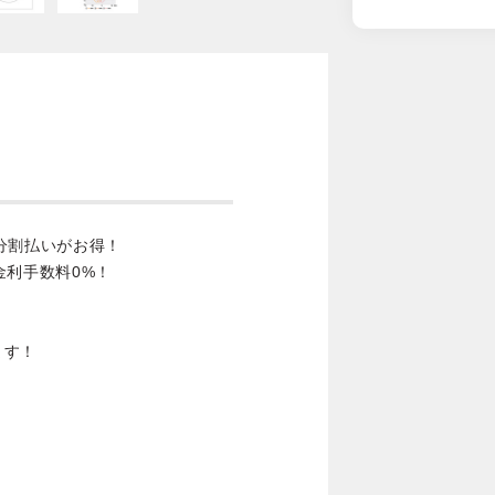
分割払いがお得！
金利手数料0%！
ます！