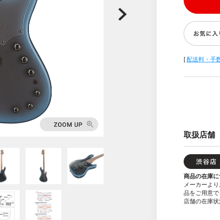
[
配送料・手
取扱店舗
商品の在庫に
メーカーより
品をご用意で
店舗の在庫状