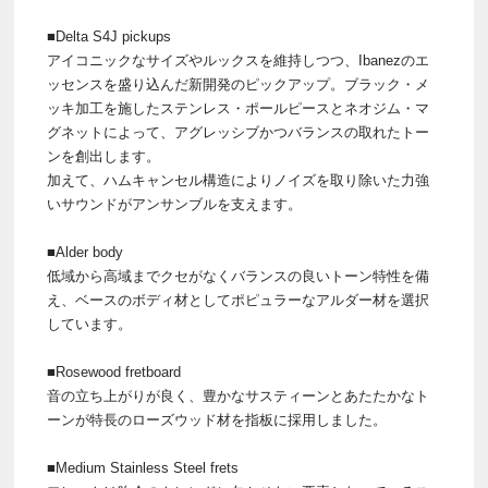
■Delta S4J pickups
アイコニックなサイズやルックスを維持しつつ、Ibanezのエ
ッセンスを盛り込んだ新開発のピックアップ。ブラック・メ
ッキ加工を施したステンレス・ポールピースとネオジム・マ
グネットによって、アグレッシブかつバランスの取れたトー
ンを創出します。
加えて、ハムキャンセル構造によりノイズを取り除いた力強
いサウンドがアンサンブルを支えます。
■Alder body
低域から高域までクセがなくバランスの良いトーン特性を備
え、ベースのボディ材としてポピュラーなアルダー材を選択
しています。
■Rosewood fretboard
音の立ち上がりが良く、豊かなサスティーンとあたたかなト
ーンが特長のローズウッド材を指板に採用しました。
■Medium Stainless Steel frets