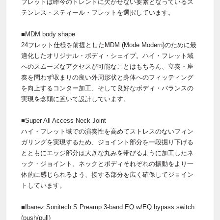
フレットは昨今のトレンドに欠かせない要素となっているス
テンレス・スティール・フレットを選択しています。
■MDM body shape
24フレット仕様を前提としたMDM (Mode Modern)のために最
適化したオリジナル・ボディ・シェイプ。ハイ・フレット域
へのスムーズなアクセスが可能なことはもちろん、立奏・座
奏を問わず収まりの良い外周形状と身体へのフィッティング
を向上するコンター加工、そして良好なボディ・バランスの
実現を念頭に置いて設計しています。
■Super All Access Neck Joint
ハイ・フレット域での演奏性を高めてストレスのないフィン
ガリングを実現するため、ジョイント部分を一段掘り下げる
とともにエッジ部分は大きな丸みを帯びるように加工したネ
ック・ジョイント。ネックとボディそれぞれの振動をより一
体的に感じられるよう、接する部分を広く確保してジョイン
トしています。
■Ibanez Sonitech S Preamp 3-band EQ w/EQ bypass switch
(push/pull)