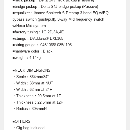
■neck pickup：Delta S4J neck pickup (Passive)
■bridge pickup：Delta S4J bridge pickup (Passive)
■equalizer：Ibanez Sonitech S Preamp 3-band EQ w/EQ
bypass switch (push/pull), 3-way Mid frequency switch
w/Hexa Mid system
■factory tuning：1G,2D,3A,4E
■strings：D'Addario® EXL165
■string gauge：.045/.065/.085/.105
■hardware color：Black
■weight：4,14kg
■NECK DIMENSIONS
・Scale：864mm/34"
・Width：38mm at NUT
・Width：62mm at 24F
・Thickness：20.5mm at 1F
・Thickness：22.5mm at 12F
・Radius：305mmR
■OTHERS
・Gig bag included