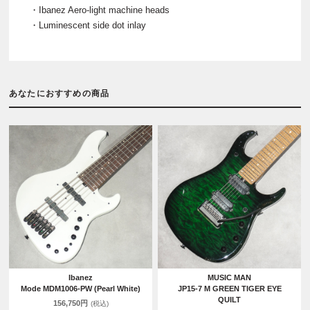
・Ibanez Aero-light machine heads
・Luminescent side dot inlay
あなたにおすすめの商品
Ibanez
MUSIC MAN
Mode MDM1006-PW (Pearl White)
JP15-7 M GREEN TIGER EYE
QUILT
156,750円
(税込)