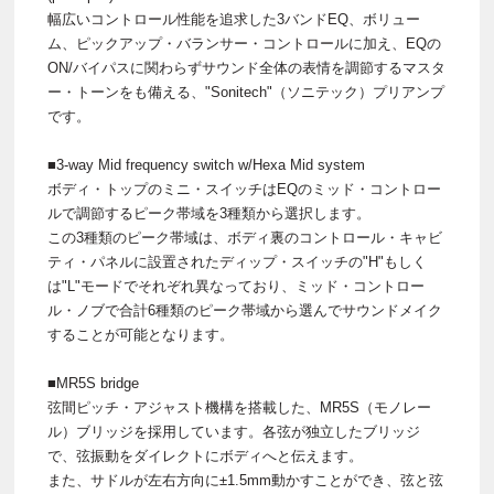
幅広いコントロール性能を追求した3バンドEQ、ボリュー
ム、ピックアップ・バランサー・コントロールに加え、EQの
ON/バイパスに関わらずサウンド全体の表情を調節するマスタ
ー・トーンをも備える、"Sonitech"（ソニテック）プリアンプ
です。
■3-way Mid frequency switch w/Hexa Mid system
ボディ・トップのミニ・スイッチはEQのミッド・コントロー
ルで調節するピーク帯域を3種類から選択します。
この3種類のピーク帯域は、ボディ裏のコントロール・キャビ
ティ・パネルに設置されたディップ・スイッチの"H"もしく
は"L"モードでそれぞれ異なっており、ミッド・コントロー
ル・ノブで合計6種類のピーク帯域から選んでサウンドメイク
することが可能となります。
■MR5S bridge
弦間ピッチ・アジャスト機構を搭載した、MR5S（モノレー
ル）ブリッジを採用しています。各弦が独立したブリッジ
で、弦振動をダイレクトにボディへと伝えます。
また、サドルが左右方向に±1.5mm動かすことができ、弦と弦