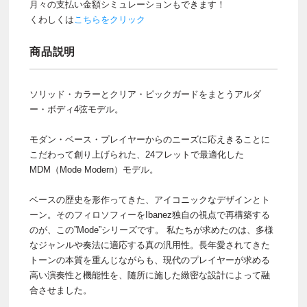
月々の支払い金額シミュレーションもできます！
くわしくは
こちらをクリック
商品説明
ソリッド・カラーとクリア・ピックガードをまとうアルダ
ー・ボディ4弦モデル。
モダン・ベース・プレイヤーからのニーズに応えきることに
こだわって創り上げられた、24フレットで最適化した
MDM（Mode Modern）モデル。
ベースの歴史を形作ってきた、アイコニックなデザインとト
ーン。そのフィロソフィーをIbanez独自の視点で再構築する
のが、この”Mode”シリーズです。 私たちが求めたのは、多様
なジャンルや奏法に適応する真の汎用性。長年愛されてきた
トーンの本質を重んじながらも、現代のプレイヤーが求める
高い演奏性と機能性を、随所に施した緻密な設計によって融
合させました。