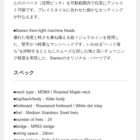
とのスペース（弦間ピッチ）を可動範囲内で任意にアジャス
ト可能です。プレイスタイルに合わせた細かなセッティング
が行なえます。
■Ibanez Aero-light machine heads
優れた強度と軽さを兼ね備える超々ジュラルミンを使用し
た、堅牢かつ軽量なマシンヘッドです。いわゆる"ヘッド落
ち"を抑制するとともにスムーズな回し心地と高いチューニン
グ精度を実現した、Ibanezのオリジナル・パーツです。
スペック
■neck type：MDM4 / Roasted Maple neck
■top/back/body：Alder body
■fretboard：Rosewood fretboard / White dot inlay
■fret：Medium Stainless Steel frets
■number of frets：24
■bridge：MR5S bridge
■string space：19mm