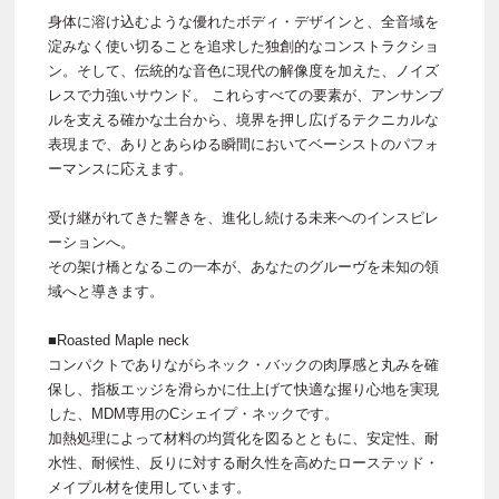
身体に溶け込むような優れたボディ・デザインと、全音域を
淀みなく使い切ることを追求した独創的なコンストラクショ
ン。そして、伝統的な音色に現代の解像度を加えた、ノイズ
レスで力強いサウンド。 これらすべての要素が、アンサンブ
ルを支える確かな土台から、境界を押し広げるテクニカルな
表現まで、ありとあらゆる瞬間においてベーシストのパフォ
ーマンスに応えます。
受け継がれてきた響きを、進化し続ける未来へのインスピレ
ーションへ。
その架け橋となるこの一本が、あなたのグルーヴを未知の領
域へと導きます。
■Roasted Maple neck
コンパクトでありながらネック・バックの肉厚感と丸みを確
保し、指板エッジを滑らかに仕上げて快適な握り心地を実現
した、MDM専用のCシェイプ・ネックです。
加熱処理によって材料の均質化を図るとともに、安定性、耐
水性、耐候性、反りに対する耐久性を高めたローステッド・
メイプル材を使用しています。