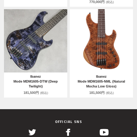
770,000円
(税込)
Ibanez
Ibanez
Mode MDM1605-DTW (Deep
Mode MDM1605-NML (Natural
Twilight)
Mocha Low Gloss)
181,500円
181,500円
(税込)
(税込)
OFFICIAL SNS