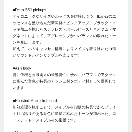
■Delta S5J pickups
アイコニックなサイズやルックスを維持しつつ、Ibanezのエ
ッセンスを盛り込んだ新開発のピックアップ。ブラック・メ
ッキ加工を施したステンレス・ポールピースとネオジム・マ
グネットによって、アグレッシブかつバランスの取れたトー
ンを創出します。
加えて、ハムキャンセル構造によりノイズを取り除いた力強
いサウンドがアンサンブルを支えます。
■Ash body
特に低域と高域両方の音響特性に優れ、パワフルでアタック
に富んだ音色が特長のアッシュ材をボディ材として選択して
います。
■Roasted Maple fretboard
加熱処理を施すことで、メイプル材指板の特長であるブライ
ト且つ粘りのある音色に適度に枯れたトーンが加わった、ロ
ーステッド・メイプル材の指板です。