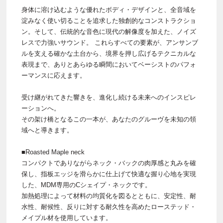
身体に溶け込むような優れたボディ・デザインと、全音域を
淀みなく使い切ることを追求した独創的なコンストラクショ
ン。そして、伝統的な音色に現代の解像度を加えた、ノイズ
レスで力強いサウンド。 これらすべての要素が、アンサンブ
ルを支える確かな土台から、境界を押し広げるテクニカルな
表現まで、ありとあらゆる瞬間においてベーシストのパフォ
ーマンスに応えます。
受け継がれてきた響きを、進化し続ける未来へのインスピレ
ーションへ。
その架け橋となるこの一本が、あなたのグルーヴを未知の領
域へと導きます。
■Roasted Maple neck
コンパクトでありながらネック・バックの肉厚感と丸みを確
保し、指板エッジを滑らかに仕上げて快適な握り心地を実現
した、MDM専用のCシェイプ・ネックです。
加熱処理によって材料の均質化を図るとともに、安定性、耐
水性、耐候性、反りに対する耐久性を高めたローステッド・
メイプル材を使用しています。