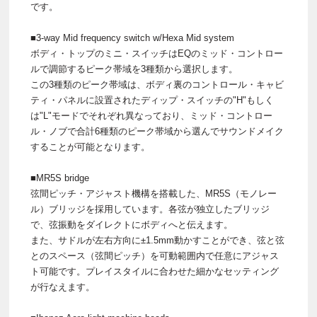
です。
■3-way Mid frequency switch w/Hexa Mid system
ボディ・トップのミニ・スイッチはEQのミッド・コントロー
ルで調節するピーク帯域を3種類から選択します。
この3種類のピーク帯域は、ボディ裏のコントロール・キャビ
ティ・パネルに設置されたディップ・スイッチの"H"もしく
は"L"モードでそれぞれ異なっており、ミッド・コントロー
ル・ノブで合計6種類のピーク帯域から選んでサウンドメイク
することが可能となります。
■MR5S bridge
弦間ピッチ・アジャスト機構を搭載した、MR5S（モノレー
ル）ブリッジを採用しています。各弦が独立したブリッジ
で、弦振動をダイレクトにボディへと伝えます。
また、サドルが左右方向に±1.5mm動かすことができ、弦と弦
とのスペース（弦間ピッチ）を可動範囲内で任意にアジャス
ト可能です。プレイスタイルに合わせた細かなセッティング
が行なえます。