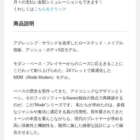
月々の支払い金額シミュレーションもできます！
くわしくは
こちらをクリック
商品説明
アグレッシブ・サウンドを追求したローステッド・メイプル
指板、アッシュ・ボディ5弦モデル。
モダン・ベース・プレイヤーからのニーズに応えきることに
こだわって創り上げられた、24フレットで最適化した
MDM（Mode Modern）モデル。
ベースの歴史を形作ってきた、アイコニックなデザインとト
ーン。そのフィロソフィーをIbanez独自の視点で再構築する
のが、この”Mode”シリーズです。 私たちが求めたのは、多様
なジャンルや奏法に適応する真の汎用性。長年愛されてきた
トーンの本質を重んじながらも、現代のプレイヤーが求める
高い演奏性と機能性を、随所に施した緻密な設計によって融
合させました。