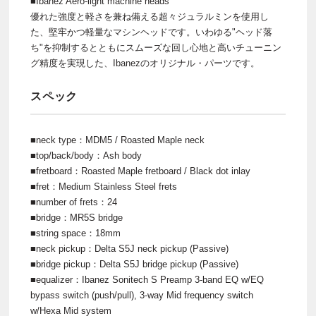
■Ibanez Aero-light machine heads
優れた強度と軽さを兼ね備える超々ジュラルミンを使用し
た、堅牢かつ軽量なマシンヘッドです。いわゆる"ヘッド落
ち"を抑制するとともにスムーズな回し心地と高いチューニン
グ精度を実現した、Ibanezのオリジナル・パーツです。
スペック
■neck type：MDM5 / Roasted Maple neck
■top/back/body：Ash body
■fretboard：Roasted Maple fretboard / Black dot inlay
■fret：Medium Stainless Steel frets
■number of frets：24
■bridge：MR5S bridge
■string space：18mm
■neck pickup：Delta S5J neck pickup (Passive)
■bridge pickup：Delta S5J bridge pickup (Passive)
■equalizer：Ibanez Sonitech S Preamp 3-band EQ w/EQ
bypass switch (push/pull), 3-way Mid frequency switch
w/Hexa Mid system