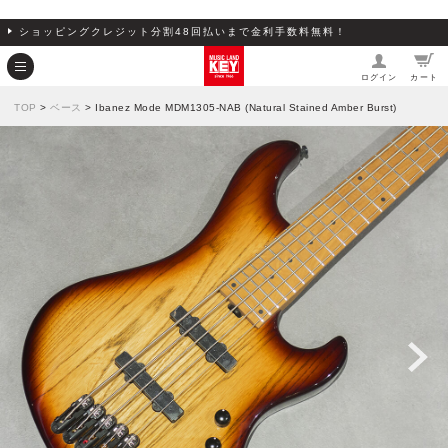
ショッピングクレジット分割48回払いまで金利手数料無料！
ログイン
カート
TOP
>
ベース
> Ibanez Mode MDM1305-NAB (Natural Stained Amber Burst)