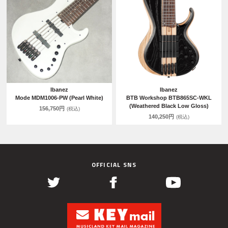
Ibanez
Ibanez
Mode MDM1006-PW (Pearl White)
BTB Workshop BTB865SC-WKL
(Weathered Black Low Gloss)
156,750円
(税込)
140,250円
(税込)
OFFICIAL SNS