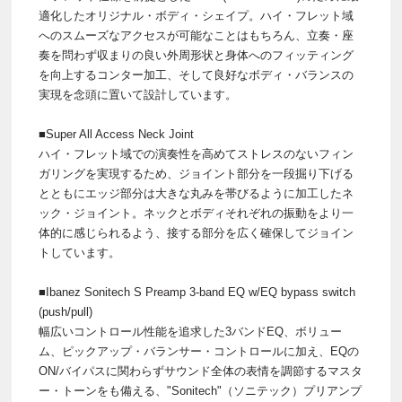
適化したオリジナル・ボディ・シェイプ。ハイ・フレット域
へのスムーズなアクセスが可能なことはもちろん、立奏・座
奏を問わず収まりの良い外周形状と身体へのフィッティング
を向上するコンター加工、そして良好なボディ・バランスの
実現を念頭に置いて設計しています。
■Super All Access Neck Joint
ハイ・フレット域での演奏性を高めてストレスのないフィン
ガリングを実現するため、ジョイント部分を一段掘り下げる
とともにエッジ部分は大きな丸みを帯びるように加工したネ
ック・ジョイント。ネックとボディそれぞれの振動をより一
体的に感じられるよう、接する部分を広く確保してジョイン
トしています。
■Ibanez Sonitech S Preamp 3-band EQ w/EQ bypass switch
(push/pull)
幅広いコントロール性能を追求した3バンドEQ、ボリュー
ム、ピックアップ・バランサー・コントロールに加え、EQの
ON/バイパスに関わらずサウンド全体の表情を調節するマスタ
ー・トーンをも備える、"Sonitech"（ソニテック）プリアンプ