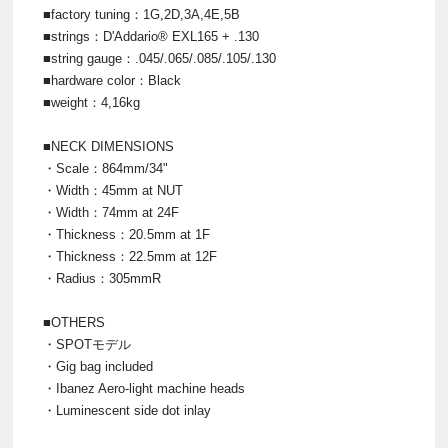
■factory tuning：1G,2D,3A,4E,5B
■strings：D'Addario® EXL165 + .130
■string gauge：.045/.065/.085/.105/.130
■hardware color：Black
■weight：4,16kg
■NECK DIMENSIONS
・Scale：864mm/34"
・Width：45mm at NUT
・Width：74mm at 24F
・Thickness：20.5mm at 1F
・Thickness：22.5mm at 12F
・Radius：305mmR
■OTHERS
・SPOTモデル
・Gig bag included
・Ibanez Aero-light machine heads
・Luminescent side dot inlay