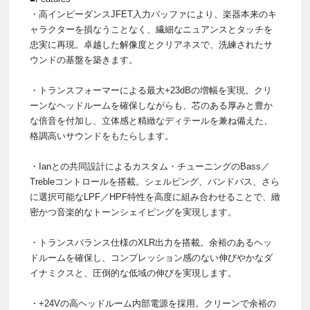
・高インピーダンスJFET入力バッファにより、楽器本来のキ
ャラクターを損なうことなく、繊細なニュアンスとタッチを
忠実に再現。卓越した解像度とクリアネスで、洗練されたサ
ウンドの基盤を築きます。
・トランスフォーマーによる最大+23dBの増幅を実現。クリ
ーンなヘッドルームを確保しながらも、芯のある厚みと豊か
な倍音を付加し、立体感と精緻なディテールを兼ね備えた、
格調高いサウンドをもたらします。
・Ianとの共同設計によるカスタム・チューニングのBass／
Trebleコントロールを搭載。シェルビング、バンドパス、さら
に選択可能なLPF／HPF特性を高度に組み合わせることで、緻
密かつ音楽的なトーンシェイピングを実現します。
・トランスバランス仕様のXLR出力を搭載。余裕のあるヘッ
ドルームを確保し、コンプレッション感のない伸びやかなダ
イナミクスと、圧倒的な低域の伸びを実現します。
・+24Vの高ヘッドルーム内部電源を採用。クリーンで余裕の