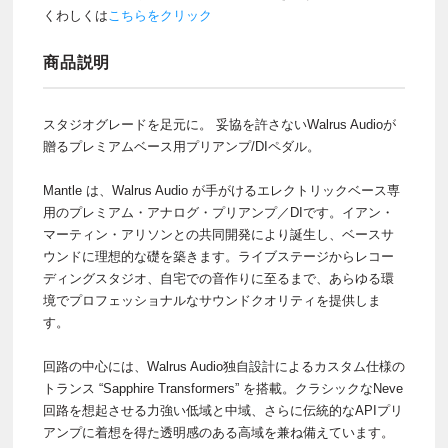
くわしくは
こちらをクリック
商品説明
スタジオグレードを足元に。 妥協を許さないWalrus Audioが
贈るプレミアムベース用プリアンプ/DIペダル。
Mantle は、Walrus Audio が手がけるエレクトリックベース専
用のプレミアム・アナログ・プリアンプ／DIです。イアン・
マーティン・アリソンとの共同開発により誕生し、ベースサ
ウンドに理想的な礎を築きます。ライブステージからレコー
ディングスタジオ、自宅での音作りに至るまで、あらゆる環
境でプロフェッショナルなサウンドクオリティを提供しま
す。
回路の中心には、Walrus Audio独自設計によるカスタム仕様の
トランス “Sapphire Transformers” を搭載。クラシックなNeve
回路を想起させる力強い低域と中域、さらに伝統的なAPIプリ
アンプに着想を得た透明感のある高域を兼ね備えています。