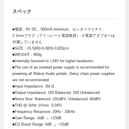
スペック
■電源：9V DC、500mA minimum、センターマイナス、
2.1mmプラグ（アイソレート電源推奨） ※電源アダプターは
付属していません
■SIZE：15.5(W)×5.8(H)×12(D)cm
■WEIGHT：950g
■Internally boosted to +24V for higher headroom.
■The use of an isolated power supply is recommended for
powering all Walrus Audio pedals. Daisy chain power supplies
are not recommended.
■Input Impedance: 1M Ω
■Output Impedance: 150 Balanced, 150 Unbalanced
■Noise floor: Balanced -101dBV, Unbalanced -94dBV
■THD @ 1kHz 1Vrms: 0.04%
■Frequency Response: 20Hz - 20kHz
■Gain Range: -6dB → +23dB
■EQ Boost Range: 0dB → +15dB