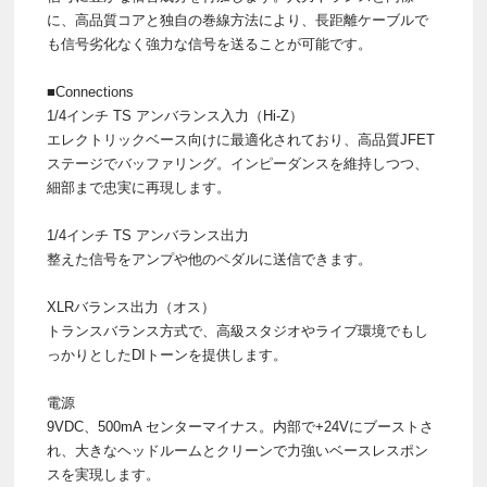
に、高品質コアと独自の巻線方法により、長距離ケーブルで
も信号劣化なく強力な信号を送ることが可能です。
■Connections
1/4インチ TS アンバランス入力（Hi-Z）
エレクトリックベース向けに最適化されており、高品質JFET
ステージでバッファリング。インピーダンスを維持しつつ、
細部まで忠実に再現します。
1/4インチ TS アンバランス出力
整えた信号をアンプや他のペダルに送信できます。
XLRバランス出力（オス）
トランスバランス方式で、高級スタジオやライブ環境でもし
っかりとしたDIトーンを提供します。
電源
9VDC、500mA センターマイナス。内部で+24Vにブーストさ
れ、大きなヘッドルームとクリーンで力強いベースレスポン
スを実現します。