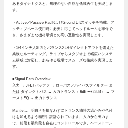
あるダイナミクスと、無理のない自然な低域再生を実現しま
す。
・Active／Passive PadおよびGround Liftスイッチを搭載。ア
クティブベース使用時に必要に応じてヘッドルームを確保で
き、さまざまな機材環境との高い互換性を実現します。
・1/4インチ入出力とバランスXLRダイレクトアウトを備えた
柔軟なルーティング。ライブからスタジオまで幅広いシステ
ム構成に対応し、あらゆる現場でスムーズな接続を実現しま
す。
■Signal Path Overview
入力 → JFETバッファ → ローパス／ハイパスフィルター ま
たは ダイレクトパス → 入力トランス（-6dB〜+23dB） → ブ
ーストEQ → 出力トランス
Mantleは、明瞭さを損なわずにトランス独特の温かみや色付
けを加えるよう精密に設計されています。入力から出力ま
で、前段も最終段も自在にコントロールでき、ベーストーン