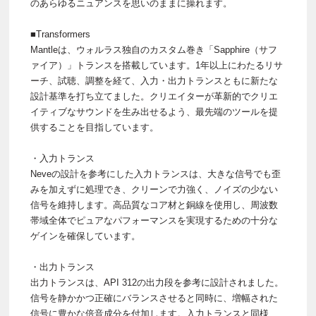
のあらゆるニュアンスを思いのままに操れます。
■Transformers
Mantleは、ウォルラス独自のカスタム巻き「Sapphire（サフ
ァイア）」トランスを搭載しています。1年以上にわたるリサ
ーチ、試聴、調整を経て、入力・出力トランスともに新たな
設計基準を打ち立てました。クリエイターが革新的でクリエ
イティブなサウンドを生み出せるよう、最先端のツールを提
供することを目指しています。
・入力トランス
Neveの設計を参考にした入力トランスは、大きな信号でも歪
みを加えずに処理でき、クリーンで力強く、ノイズの少ない
信号を維持します。高品質なコア材と銅線を使用し、周波数
帯域全体でピュアなパフォーマンスを実現するための十分な
ゲインを確保しています。
・出力トランス
出力トランスは、API 312の出力段を参考に設計されました。
信号を静かかつ正確にバランスさせると同時に、増幅された
信号に豊かな倍音成分を付加します。入力トランスと同様