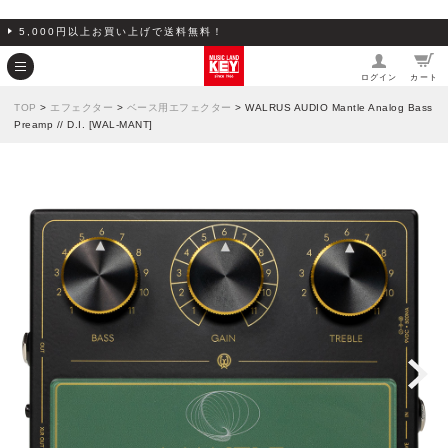
5,000円以上お買い上げで送料無料！
ログイン
カート
TOP
>
エフェクター
>
ベース用エフェクター
> WALRUS AUDIO Mantle Analog Bass
Preamp // D.I. [WAL-MANT]