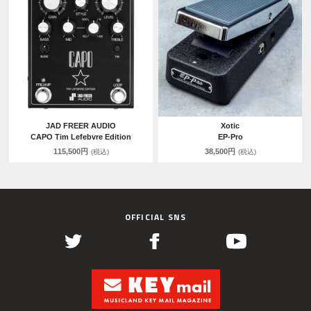
JAD FREER AUDIO
Xotic
CAPO Tim Lefebvre Edition
EP-Pro
115,500円
38,500円
(税込)
(税込)
OFFICIAL SNS