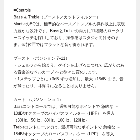
■Controls
Bass & Treble（ブースト／カットフィルター）
MantleのEQは、標準的なベース／トレブルの操作以上に表現
力豊かな設計です。BassとTrebleの両方に11段階のロータリ
ースイッチを採用しており、操作感はスタジオ向けそのま
ま。6時位置ではフラットな音が得られます。
ブースト （ポジション 7–11）
・シェルフから始まり、ゲインを上げるにつれて 広がりのあ
る音楽的なベルカーブ へと徐々に変化します。
・1ステップごとに +3dB ずつ増加し、最大 +15dB まで。音
が濁ったり、耳障りになることはありません。
カット （ポジション 5–1）
Bassコントロールでは、選択可能なポイントで 急峻な －
18dB/オクターブのハイパスフィルター（HPF） を導入
（30Hz、50Hz、80Hz、100Hz、120Hz）
Trebleコントロールでは、選択可能なポイントで 急峻な －
18dB/オクターブのローパスフィルター（LPF） を導入