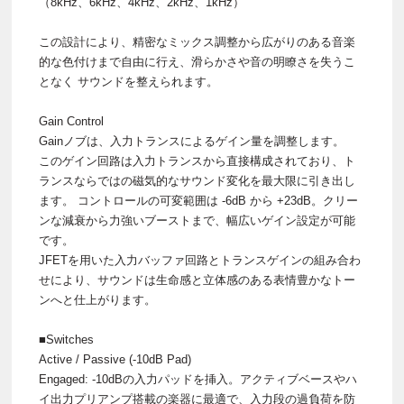
（8kHz、6kHz、4kHz、2kHz、1kHz）
この設計により、精密なミックス調整から広がりのある音楽
的な色付けまで自由に行え、滑らかさや音の明瞭さを失うこ
となく サウンドを整えられます。
Gain Control
Gainノブは、入力トランスによるゲイン量を調整します。
このゲイン回路は入力トランスから直接構成されており、ト
ランスならではの磁気的なサウンド変化を最大限に引き出し
ます。 コントロールの可変範囲は -6dB から +23dB。クリー
ンな減衰から力強いブーストまで、幅広いゲイン設定が可能
です。
JFETを用いた入力バッファ回路とトランスゲインの組み合わ
せにより、サウンドは生命感と立体感のある表情豊かなトー
ンへと仕上がります。
■Switches
Active / Passive (-10dB Pad)
Engaged: -10dBの入力パッドを挿入。アクティブベースやハ
イ出力プリアンプ搭載の楽器に最適で、入力段の過負荷を防