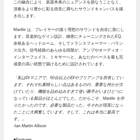
この融合により、楽器本来のニュアンスを損なうことなく、
演奏をより豊かに彩る倍音に満ちたサウンドキャンバスを描
き出します。
Mantle は、プレイヤーの描く理想のサウンドを自在に形にし
ます。音楽的なゲイン設計、緻密にチューニングされたEQ、
余裕あるヘッドルーム、そしてトランスフォーマー・バラン
ス出力。信号経路のあらゆる段階が、アンプやオーディオ・
インターフェイス、ミキサーへと、あなたのベースを最も完
成度の高い状態で届けるために設計されています。
「私はDIマニアで、50台以上のDIやプリアンプを所有してい
ます。それぞれ素晴らしい点はあるものの、重要な何かが欠
けていたり、機能を詰め込みすぎて使い勝手がいまひとつに
なっている製品がほとんどでした。だからこそ、Mantle を作
りたかったのです。必要な製品だった。今それが現実になっ
たことに大興奮しています。そして、これは本当に最高で
す。」
-Ian Martin Allison
■Features