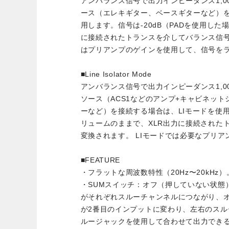
アンバランス信号で出力インピーダンス1,0
ース（エレキギター、ベースギターなど）を
用します。信号は-20dB（PADを使用した場
に接続されたトランスを介してバランス信
はプリアンプのゲインを使用して、信号を
■Line Isolator Mode
アンバランス信号で出力インピーダンス1,0
ソース（ACS1などのアンプ+キャビネッ
ーなど）を接続する場合は、LIモードを使
リュームのままで、XLR出力に接続された
変換されます。 LIモードでは必要なプリ
■FEATURE
・フラットな周波数特性（20Hz〜20kHz）
・SUMスイッチ：オフ（押していない状態
がそれぞれスルーチャンネルにつながり、
が2番目のインプットに変わり、左右のス
ルージャックを使用して合わせて出力でき