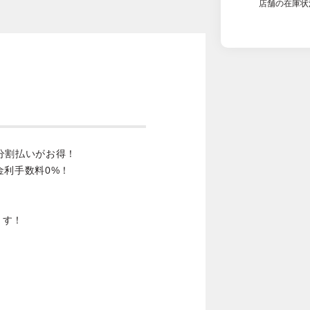
店舗の在庫状
分割払いがお得！
金利手数料0%！
ます！