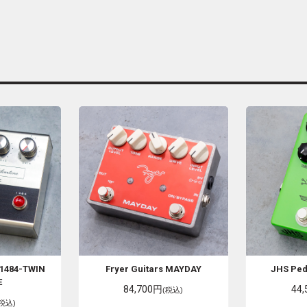
1484-TWIN
Fryer Guitars
MAYDAY
JHS Pe
E
84,700円
44
(税込)
(税込)