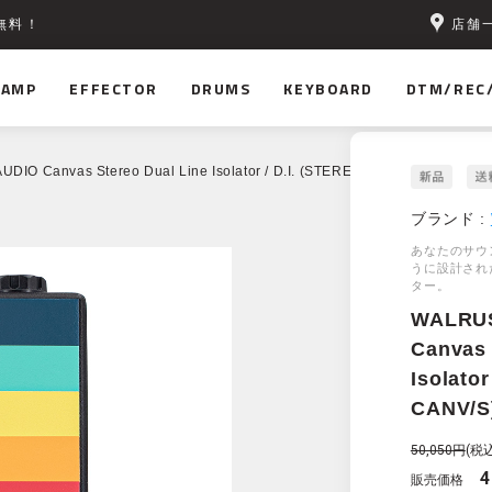
店舗
無料！
AMP
EFFECTOR
DRUMS
KEYBOARD
DTM/REC
DIO Canvas Stereo Dual Line Isolator / D.I. (STEREO) [WAL-CANV/S]
ブランド :
あなたのサウ
うに設計され
ター。
WALRU
Canvas 
Isolato
CANV/S
50,050円
(税込
4
販売価格