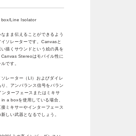
ine Isolator
きれいなまま伝えることができるよう
ソレーターです。Canvasと
思い描くサウンドという絵の具を
vas Stereoはモバイル性に
ールです。
・アイソレーター（LI）およびダイレ
あり、アンバランス信号をバラン
インターフェースまたはミキサ
in a boxを使用している場合、
直接ミキサーやインターフェース
なたの新しい武器となるでしょう。