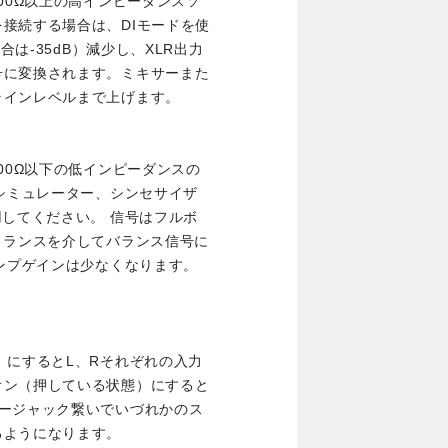
00Ω以上の高インピーダンスソ
接続する場合は、DIモードを使
合は-35dB）減少し、XLR出力
号に変換されます。ミキサーまた
ラインレベルまで上げます。
00Ω以下の低インピーダンスの
トシミュレーター、シンセサイザ
用してください。 信号はフルボ
トランスを介してバランス信号に
アンプゲインは少なくなります。
。
）にするとL、Rそれぞれの入力
オン（押している状態）にすると
ルージャック繋いでいづれかのス
るようになります。