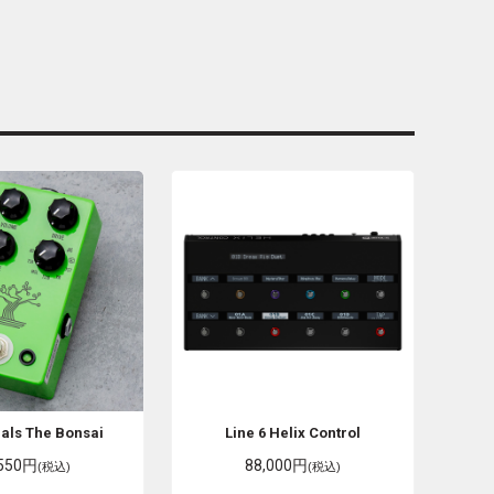
dals
The Bonsai
Line 6
Helix Control
,550円
88,000円
(税込)
(税込)