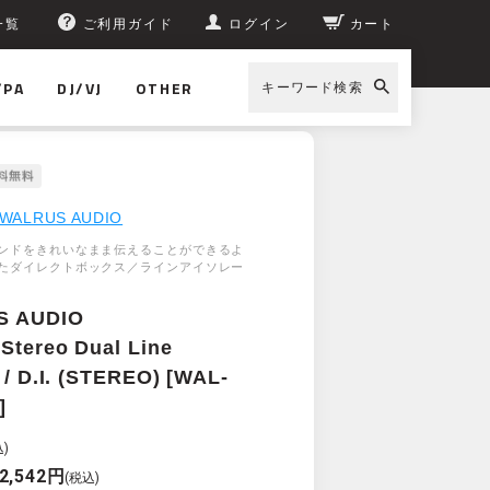
一覧
ご利用ガイド
ログイン
カート
/PA
DJ/VJ
OTHER
キーワード検索
WALRUS AUDIO
ンドをきれいなまま伝えることができるよ
たダイレクトボックス／ラインアイソレー
S AUDIO
Stereo Dual Line
r / D.I. (STEREO) [WAL-
]
)
2,542円
(税込)