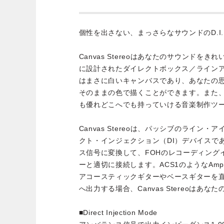
個性を出さない、まっさらなサウンドのD.I. box/L
Canvas Stereoはあなたのサウンドを
に設計されたダイレクトボックス／ラインアイ
はまさに白いキャンバスであり、あなたの
そのままの色で描くことができます。また、Can
も優れどこへでも持っていける音楽制作ツ
Canvas Stereoは、パッシブのライン
クト・インジェクション（DI）デバイスで
ス信号に変換して、FOHのレコーディング
ーと適切に接続します。ACS1のようなAmp 
アコースティックギターやベースギターを
へ出力する場合、Canvas Stereoはあ
■Direct Injection Mode