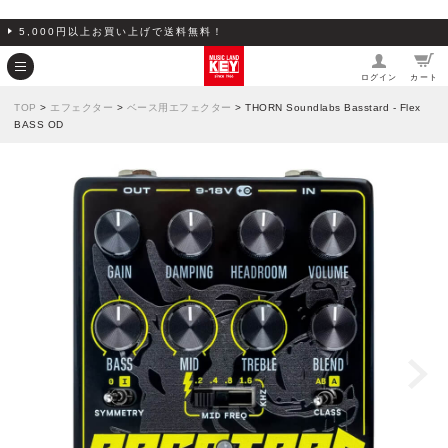
5,000円以上お買い上げで送料無料！
ログイン
カート
TOP
>
エフェクター
>
ベース用エフェクター
> THORN Soundlabs Basstard - Flex
BASS OD