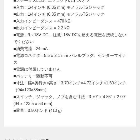
■ステータスLED : エフェクトのオン/オフ
■入力 : 1/4インチ (6.35 mm) モノラルTSジャック
■出力 : 1/4インチ (6.35 mm) モノラルTSジャック
■入力インピーダンス = 470 kΩ
■出力インピーダンス = 2.2 kΩ
■電源 : 9～18V DC – 注意: 18V DCを超える電圧を接続しない
でください
■消費電流 : 24 mA
■電源コネクタ : 5.5 x 2.1 mm バレルプラグ、センターマイナ
ス
■電源は付属していません
■バッテリー駆動不可
■寸法 : 幅×奥行き×高さ : 3.70インチ×4.72インチ×1.50インチ
（94×120×38mm）
■スイッチ、ジャック、ノブを含む寸法 : 3.70" x 4.86" x 2.09"
(94 x 123.5 x 53 mm)
■重量 : 0.90ポンド (410 g)