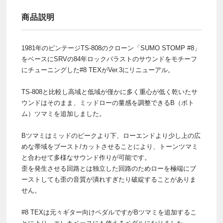
商品説明
1981年のビンテージTS-808のクローン「SUMO STOMP #8」
をベースにSRVの84年ロックパラストのサウンドをモチーフ
にチューニングした#8 TEXがVer.3にリニューアル。
TS-808と比較し高域と低域が僅かに多く重心が低く乾いたサ
ウンドはそのまま、ミッドローの量感を調整できるB（ボト
ム）ツマミを追加しました。
Bツマミはミッドのピークより下、ローエンドより少し上の広
めな帯域をブースト/カットさせることにより、トーンツマミ
と合わせて多様なサウンド作りが可能です。
歪を発生させる回路とは独立した回路のためローを極端にブ
ーストしても歪の音質が潰れすぎたり破綻することがありま
せん。
#8 TEXは元々ギター向けペダルですがBツマミを追加するこ