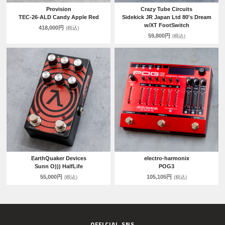
Provision
Crazy Tube Circuits
TEC-26-ALD Candy Apple Red
Sidekick JR Japan Ltd 80's Dream
w/XT FootSwitch
418,000円
(税込)
59,800円
(税込)
EarthQuaker Devices
electro-harmonix
Sunn O))) HalfLife
POG3
55,000円
105,105円
(税込)
(税込)
OFFICIAL SNS