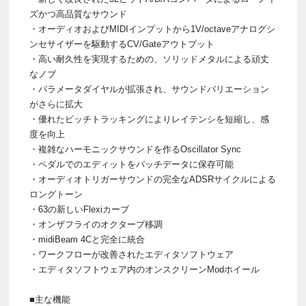
ズかつ高品質なサウンド
・オーディオおよびMIDIインプットから1V/octaveアナログシ
ンセサイザーを駆動するCV/Gateアウトプット
・高い耐久性を実現するための、ソリッドメタルによる頑丈
なノブ
・パラメータダイヤルが拡張され、サウンドバリエーション
がさらに拡大
・優れたピッチトラッキングによりレイテンシを短縮し、感
度を向上
・複雑なハーモニックサウンドを作るOscillator Sync
・ペダルでのエディットをパッチデータに保存可能
・オーディオトリガーサウンドの完全なADSRサイクルによる
ロングトーン
・63の新しいFlexiカーブ
・オンザフライのオクターブ移調
・midiBeam 4Cと完全に統合
・ワークフローが改善されたエディタソフトウェア
・エディタソフトウェア内のオンスクリーンModホイール
■主な機能