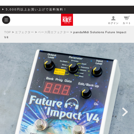
5,000円以上お買い上げで送料無料！
ログイン
カート
TOP
>
エフェクター
>
ベース用エフェクター
> pandaMidi Solutions Future Impact
V4