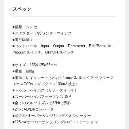
スペック
■種類：シンセ
■アダプター：9Vセンターマイナス
■電池駆動：-
■コントロール：Input、Output、Parameter、Edit/Bank Uo、
Programスイッチ、ON/OFFスイッチ
■サイズ：155×125×65mm
■重量：600g
■電源：レギュレートされた2.1mmバレルタイプ センターマ
イナスDC9Vアダプター（100mA以上）
■トゥルーバイパス（リレースイッチ）
■スーパーハイパフォーマンスDSP
■全てのアルゴリズムは32bitで動作
■24bit AD/DAコンバータ
■512kHzオーバーサンプリングのオシレーター
■128khzオーバーサンプリングのディストーション