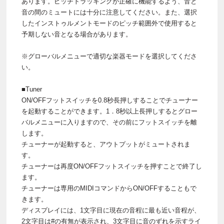
あります。ピッチトラッキングが正確に機能するよう、音と
音の間のミュートには十分に注意してください。また、選択
したインストゥルメントモードのピッチ範囲外で使用すると
予期しない音となる場合があります。
※グローバルメニューで適切な楽器モードを選択してくださ
い。
■Tuner
ON/OFFフットスイッチを0.8秒長押しすることでチューナー
を起動することができます。1．8秒以上長押しするとグロー
バルメニューに入りますので、その前にフットスイッチを離
します。
チューナーが起動すると、アウトプットがミュートされま
す。
チューナーは再度ON/OFFフットスイッチを押すことで終了し
ます。
チューナーは専用のMIDIコマンドからON/OFFすることもで
きます。
ディスプレイには、1文字目に現在の音程に最も近い音程が、
2文字目は#の有無が表示され、3文字目に音のずれを示すライ