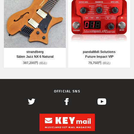
strandberg
pandaMidi Solutions
Sälen Jazz NX 6 Natural
Future Impact VIP
387,200円
79,750円
(税込)
(税込)
OFFICIAL SNS