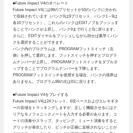
■Future Impact V4のオペレート
Future Impact V4には99のプリセットが10のバンクに分かれ
て収録されています（バンク0は9プリセット、バンク1～9は
各10プリセット）。これらのバンクはEDITノブをプッシュす
ることでバンクが上昇し、バンク9まで行くと0に戻ります。
さらに、EDITダイヤルをプッシュしながら回せば素早くバン
クを選択することができます。
バンク内のプログラムは、PROGRAMフットスイッチ（左
側）を押して選択します。フットスイッチを押すとプログラ
ムナンバーが上昇し、PROGRAMフットスイッチをダブルタ
ップすることでプログラムナンバーを下降します。
PROGRAMフットスイッチを使用する場合、バンクの境界は
ありません。プログラム99の次は01に戻ります。
■Future Impact V4をプレイする
Future Impact V4は24フレット、6弦ベースおよびエレキギタ
ーの音域をトラッキングしますが、正しく機能させるにはク
リアなモノフォニックノートを入力する必要があります。コ
ードの演奏やスラップ、タッピング、ミュート演奏をすると
グリッチが発生したり、ピッチが正確に反映されないことが