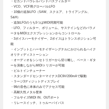
・セカンドパラレルバンドパスフィルター
・VCO、VCF用グローバルLFO
・10個の追加LFO（SAW、スクエア、トライアングル、
S&H）
・追加LFOのうち5つはMIDI同期可能
・LFO、フィルター、ボリューム、サステインなどのパラメ
ータをMIDIエクスプレッションからコントロール
・3ボイスハーモナイザー、2ボイスはトランスポジション可
能
・インプットとハーモナイザーシグナルにかけられるハイク
オリティディストーション
・オーディオをシンセトリガーから切り離し、ベース・ギタ
ーを演奏しながらMIDIトリガーが可能
・ビルトインチューナー
・スタンダードセンターマイナスDC9V/200mAで駆動
・ラージ3ディジットディスプレイ
・99の音色に本体のみでアクセス可能
・高耐久性メタル筐体
・フルサイズMIDI IN、OUTポート
・リレースイッチ、トゥルーバイパス