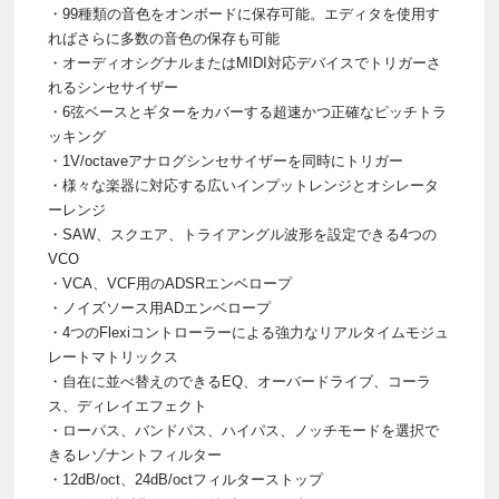
・99種類の音色をオンボードに保存可能。エディタを使用す
ればさらに多数の音色の保存も可能
・オーディオシグナルまたはMIDI対応デバイスでトリガーさ
れるシンセサイザー
・6弦ベースとギターをカバーする超速かつ正確なピッチトラ
ッキング
・1V/octaveアナログシンセサイザーを同時にトリガー
・様々な楽器に対応する広いインプットレンジとオシレータ
ーレンジ
・SAW、スクエア、トライアングル波形を設定できる4つの
VCO
・VCA、VCF用のADSRエンベロープ
・ノイズソース用ADエンベロープ
・4つのFlexiコントローラーによる強力なリアルタイムモジュ
レートマトリックス
・自在に並べ替えのできるEQ、オーバードライブ、コーラ
ス、ディレイエフェクト
・ローパス、バンドパス、ハイパス、ノッチモードを選択で
きるレゾナントフィルター
・12dB/oct、24dB/octフィルターストップ