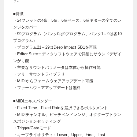
す。
■特徴
・24フレットの4弦、5弦、6弦ベース、6弦ギターの全てのレ
ンジをカバー
・99プログラム（バンク0は9プログラム、バンク1～9は各10
プログラム）
・プログラム21～29はDeep Impact SB1を再現
・Editor Suiteエディタソフトウェアで詳細にサウンドデザイ
ンが可能
・主要なサウンドパラメータは本体から操作可能
・フリーサウンドライブラリ
・MIDIからファームウェアアップデート可能
・ファームウェアアップデートは無料
■MIDIエキスパンダー
・Fixed Time、Fixed Rateを選択できるポルタメント
・MIDIチャンネル、ピッチベンドレンジ、オクターブトラン
スポジションセッティング
・Trigger/Gateモード
・キープライオリティ：Lower、Upper、First、Last