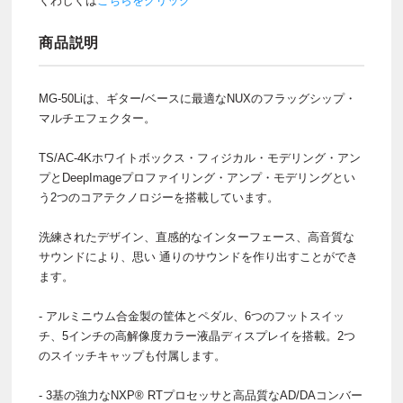
くわしくは
こちらをクリック
商品説明
MG-50Liは、ギター/ベースに最適なNUXのフラッグシップ・
マルチエフェクター。
TS/AC-4Kホワイトボックス・フィジカル・モデリング・アン
プとDeepImageプロファイリング・アンプ・モデリングとい
う2つのコアテクノロジーを搭載しています。
洗練されたデザイン、直感的なインターフェース、高音質な
サウンドにより、思い 通りのサウンドを作り出すことができ
ます。
- アルミニウム合金製の筐体とペダル、6つのフットスイッ
チ、5インチの高解像度カラー液晶ディスプレイを搭載。2つ
のスイッチキャップも付属します。
- 3基の強力なNXP® RTプロセッサと高品質なAD/DAコンバー