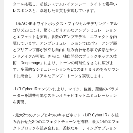
ターを搭載し、超低システムレイテンシー、タイトで素早い
レスポンスと、卓越した音質を実現しています。
- TS/AC-4Kホワイトボックス・フィジカルモデリング・アル
ゴリズムにより、驚くほどリアルなアンプシミュレーション
とエフェクトを実現。多数のアンプモデル、エフェクトを内
蔵しています。アンプシミュレーションではパワーアンプ部
とプリアンプ部が独立し自由に組み合わせる事で多彩なサウ
ンドメイクが可能。さらに、独自開発のブラックボックス技
術「DeepImage」により、トーンの可能性をさらに広げま
す。多層的なシミュレーションを1つのまとまりのあるサウン
ドに統合し、リアルなアンプ・トーンを実現します。
- L/R Cyber IRエンジンにより、マイク、位置、距離のパラメ
ーターを調整可能なステレオキャビネットエミュレーション
を実現。
- 最大2つのアンプと4つのキャビネット（L/R Cyber IR）を組
み合わせた2つのエフェクトチェーンを搭載。最大14のエフェ
クトブロックを組み合わせ、柔軟なルーティングオプション