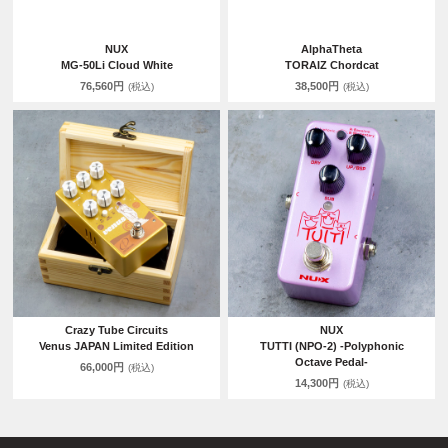
NUX
AlphaTheta
MG-50Li Cloud White
TORAIZ Chordcat
76,560円
38,500円
(税込)
(税込)
Crazy Tube Circuits
NUX
Venus JAPAN Limited Edition
TUTTI (NPO-2) -Polyphonic
Octave Pedal-
66,000円
(税込)
14,300円
(税込)