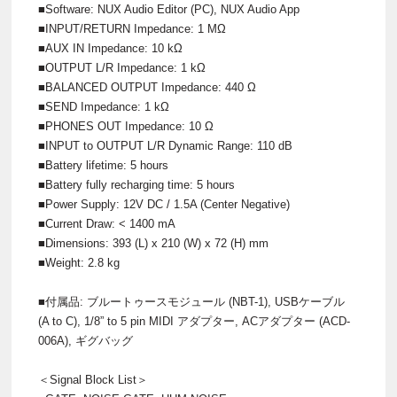
■Software: NUX Audio Editor (PC), NUX Audio App
■INPUT/RETURN Impedance: 1 MΩ
■AUX IN Impedance: 10 kΩ
■OUTPUT L/R Impedance: 1 kΩ
■BALANCED OUTPUT Impedance: 440 Ω
■SEND Impedance: 1 kΩ
■PHONES OUT Impedance: 10 Ω
■INPUT to OUTPUT L/R Dynamic Range: 110 dB
■Battery lifetime: 5 hours
■Battery fully recharging time: 5 hours
■Power Supply: 12V DC / 1.5A (Center Negative)
■Current Draw: < 1400 mA
■Dimensions: 393 (L) x 210 (W) x 72 (H) mm
■Weight: 2.8 kg
■付属品: ブルートゥースモジュール (NBT-1), USBケーブル
(A to C), 1/8” to 5 pin MIDI アダプター, ACアダプター (ACD-
006A), ギグバッグ
＜Signal Block List＞