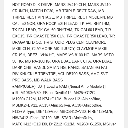
HOT ROAD DLX DRIVE, MARS JV410 CLN, MARS JV410
CRUNCH, MATCH DC30, MB TRIPLE RECT RAW, MB
TRIPLE RECT VINTAGE, MB TRIPLE RECT MODERN, MB
CALI 50 NOR, ORA ROCK 50TH LEAD, TK FAL RHYTHM,
TK FAL LEAD, TK GAL60 RHYTHM, TK GAL60 LEAD, T-R
EXO15, T-R GMASTER50 CLN, T-R GMASTER50 LEAD, T-R
DRAGANLTD OD, T-R STUDIO PLUS CLN, CLAYMORE
MKIII CLN, CLAYMORE MKIII JUICY, CLAYMORE MKIII
CRUSH, DEEZL VH4 HG, MARS VS 8100 HG, MARS ASTO
50 HG, MB RA-100HG, ORA DUAL DARK CHA, ORA DUAL
DARK CHB, RANDL SATAN HG, RANDL SATAN HG FAT,
RIV KNUCKLE TRE&TRE, AGL DB700 BASS, AMG SVT
PRO BASS, MB WALK BASS
■AMP(USER): 30［ Load a NAM (Neural Amp Modeler)］
■IR: M1960+V30, FBluesDeville112, M425+G12C,
M1960+G12M, M1974+G12M, Budda112+AlnicoBlue,
MBMK2+EV12, AC15+AlnicoSilver, AC30+AlnicoBlue,
F112+V-Type, DIE412+V30, MBOS412+V30, FIRE412+M75,
HIWA412+Fane, JC120, MBLSTAR+AlnicoRuby,
MATCH412+G12H30, Dr.Z212+G12M, M1960+G1250, MSilver