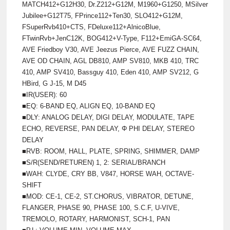
MATCH412+G12H30, Dr.Z212+G12M, M1960+G1250, MSilver
Jubilee+G12T75, FPrince112+Ten30, SLO412+G12M,
FSuperRvb410+CTS, FDeluxe112+AlnicoBlue,
FTwinRvb+JenC12K, BOG412+V-Type, F112+EmiGA-SC64,
AVE Friedboy V30, AVE Jeezus Pierce, AVE FUZZ CHAIN,
AVE OD CHAIN, AGL DB810, AMP SV810, MKB 410, TRC
410, AMP SV410, Bassguy 410, Eden 410, AMP SV212, G
HBird, G J-15, M D45
■IR(USER): 60
■EQ: 6-BAND EQ, ALIGN EQ, 10-BAND EQ
■DLY: ANALOG DELAY, DIGI DELAY, MODULATE, TAPE
ECHO, REVERSE, PAN DELAY, Φ PHI DELAY, STEREO
DELAY
■RVB: ROOM, HALL, PLATE, SPRING, SHIMMER, DAMP
■S/R(SEND/RETUREN) 1, 2: SERIAL/BRANCH
■WAH: CLYDE, CRY BB, V847, HORSE WAH, OCTAVE-
SHIFT
■MOD: CE-1, CE-2, ST.CHORUS, VIBRATOR, DETUNE,
FLANGER, PHASE 90, PHASE 100, S.C.F, U-VIVE,
TREMOLO, ROTARY, HARMONIST, SCH-1, PAN