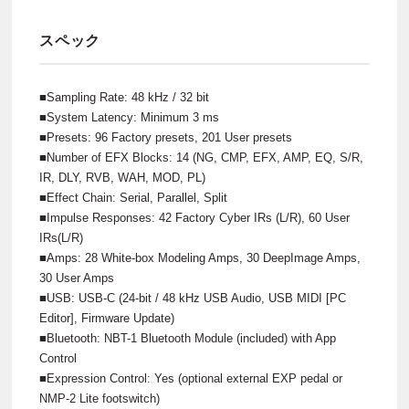
スペック
■Sampling Rate: 48 kHz / 32 bit
■System Latency: Minimum 3 ms
■Presets: 96 Factory presets, 201 User presets
■Number of EFX Blocks: 14 (NG, CMP, EFX, AMP, EQ, S/R,
IR, DLY, RVB, WAH, MOD, PL)
■Effect Chain: Serial, Parallel, Split
■Impulse Responses: 42 Factory Cyber IRs (L/R), 60 User
IRs(L/R)
■Amps: 28 White-box Modeling Amps, 30 DeepImage Amps,
30 User Amps
■USB: USB-C (24-bit / 48 kHz USB Audio, USB MIDI [PC
Editor], Firmware Update)
■Bluetooth: NBT-1 Bluetooth Module (included) with App
Control
■Expression Control: Yes (optional external EXP pedal or
NMP-2 Lite footswitch)