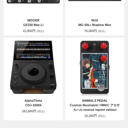
MOOER
NUX
GE150 Max Li
MG-50Li Shadow Mist
41,800円
76,560円
(税込)
(税込)
AlphaTheta
ANIMALS PEDAL
CDJ-1500X
Custom Illustrated / HRKC アカサ
カハル reverse reprint edition
261,800円
(税込)
18,260円
(税込)