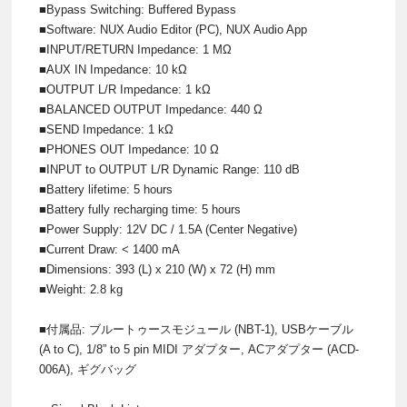
■Bypass Switching: Buffered Bypass
■Software: NUX Audio Editor (PC), NUX Audio App
■INPUT/RETURN Impedance: 1 MΩ
■AUX IN Impedance: 10 kΩ
■OUTPUT L/R Impedance: 1 kΩ
■BALANCED OUTPUT Impedance: 440 Ω
■SEND Impedance: 1 kΩ
■PHONES OUT Impedance: 10 Ω
■INPUT to OUTPUT L/R Dynamic Range: 110 dB
■Battery lifetime: 5 hours
■Battery fully recharging time: 5 hours
■Power Supply: 12V DC / 1.5A (Center Negative)
■Current Draw: < 1400 mA
■Dimensions: 393 (L) x 210 (W) x 72 (H) mm
■Weight: 2.8 kg
■付属品: ブルートゥースモジュール (NBT-1), USBケーブル
(A to C), 1/8” to 5 pin MIDI アダプター, ACアダプター (ACD-
006A), ギグバッグ