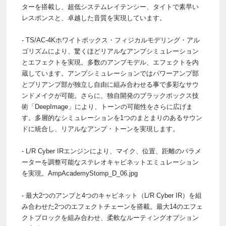
ターを搭載し、超低システムレイテンシー、タイトで素早い
レスポンスと、卓越した音質を実現しています。
- TS/AC-4Kホワイトボックス・フィジカルモデリング・アル
ゴリズムにより、驚くほどリアルなアンプシミュレーション
とエフェクトを実現。多数のアンプモデル、エフェクトを内
蔵しています。アンプシミュレーションではパワーアンプ部
とプリアンプ部が独立し自由に組み合わせる事で多彩なサウ
ンドメイクが可能。さらに、独自開発のブラックボックス技
術「DeepImage」により、トーンの可能性をさらに広げま
す。多層的なシミュレーションを1つのまとまりのあるサウン
ドに統合し、リアルなアンプ・トーンを実現します。
- L/R Cyber IRエンジンにより、マイク、位置、距離のパラメ
ーターを調整可能なステレオキャビネットエミュレーション
を実現。AmpAcademyStomp_D_06.jpg
- 最大2つのアンプと4つのキャビネット（L/R Cyber IR）を組
み合わせた2つのエフェクトチェーンを搭載。最大14のエフェ
クトブロックを組み合わせ、柔軟なルーティングオプション