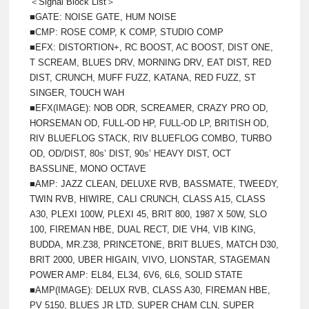
＜Signal Block List＞
■GATE: NOISE GATE, HUM NOISE
■CMP: ROSE COMP, K COMP, STUDIO COMP
■EFX: DISTORTION+, RC BOOST, AC BOOST, DIST ONE,
T SCREAM, BLUES DRV, MORNING DRV, EAT DIST, RED
DIST, CRUNCH, MUFF FUZZ, KATANA, RED FUZZ, ST
SINGER, TOUCH WAH
■EFX(IMAGE): NOB ODR, SCREAMER, CRAZY PRO OD,
HORSEMAN OD, FULL-OD HP, FULL-OD LP, BRITISH OD,
RIV BLUEFLOG STACK, RIV BLUEFLOG COMBO, TURBO
OD, OD/DIST, 80s’ DIST, 90s’ HEAVY DIST, OCT
BASSLINE, MONO OCTAVE
■AMP: JAZZ CLEAN, DELUXE RVB, BASSMATE, TWEEDY,
TWIN RVB, HIWIRE, CALI CRUNCH, CLASS A15, CLASS
A30, PLEXI 100W, PLEXI 45, BRIT 800, 1987 X 50W, SLO
100, FIREMAN HBE, DUAL RECT, DIE VH4, VIB KING,
BUDDA, MR.Z38, PRINCETONE, BRIT BLUES, MATCH D30,
BRIT 2000, UBER HIGAIN, VIVO, LIONSTAR, STAGEMAN
POWER AMP: EL84, EL34, 6V6, 6L6, SOLID STATE
■AMP(IMAGE): DELUX RVB, CLASS A30, FIREMAN HBE,
PV 5150, BLUES JR LTD, SUPER CHAM CLN, SUPER