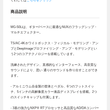
くわしくは
こちらをクリック
商品説明
MG-50Liは、ギター/ベースに最適なNUXのフラッグシップ・
マルチエフェクター。
TS/AC-4Kホワイトボックス・フィジカル・モデリング・アン
プとDeepImageプロファイリング・アンプ・モデリングとい
う2つのコアテクノロジーを搭載しています。
洗練されたデザイン、直感的なインターフェース、高音質な
サウンドにより、思い 通りのサウンドを作り出すことができ
ます。
- アルミニウム合金製の筐体とペダル、6つのフットスイッ
チ、5インチの高解像度カラー液晶ディスプレイを搭載。2つ
のスイッチキャップも付属します。
- 3基の強力なNXP® RTプロセッサと高品質なAD/DAコンバー