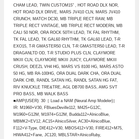
CHAM LEAD, TWIN CUSTOM15” , HOT ROAD DLX NOR,
HOT ROAD DLX DRIVE, MARS JV410 CLN, MARS JV410
CRUNCH, MATCH DC30, MB TRIPLE RECT RAW, MB
TRIPLE RECT VINTAGE, MB TRIPLE RECT MODERN, MB
CALI 50 NOR, ORA ROCK 50TH LEAD, TK FAL RHYTHM,
TK FAL LEAD, TK GAL60 RHYTHM, TK GAL60 LEAD, T-R
EXO15, T-R GMASTER50 CLN, T-R GMASTER50 LEAD, T-R
DRAGANLTD OD, T-R STUDIO PLUS CLN, CLAYMORE
MKIII CLN, CLAYMORE MKIII JUICY, CLAYMORE MKIII
CRUSH, DEEZL VH4 HG, MARS VS 8100 HG, MARS ASTO
50 HG, MB RA-100HG, ORA DUAL DARK CHA, ORA DUAL
DARK CHB, RANDL SATAN HG, RANDL SATAN HG FAT,
RIV KNUCKLE TRE&TRE, AGL DB700 BASS, AMG SVT
PRO BASS, MB WALK BASS
■AMP(USER): 30［ Load a NAM (Neural Amp Modeler)］
IR: M1960+V30, FBluesDeville112, M425+G12C,
M1960+G12M, M1974+G12M, Budda112+AlnicoBlue,
MBMK2+EV12, AC15+AlnicoSilver, AC30+AlnicoBlue,
F112+V-Type, DIE412+V30, MBOS412+V30, FIRE412+M75,
HIWA412+Fane, JC120, MBLSTAR+AlnicoRuby,