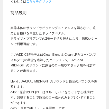
くわしくは
こちらをクリック
商品説明
楽器本体のサウンドやピッキングニュアンスを潰さない、迫
力と音抜けを両立したドライブペダル。
ドライブとプリアンプの2モード切り替えにより、幅広いシー
ンで利用可能です。
このADD CBFモデルはClean Blend & Clean LPF(ローパスフ
ィルター)の機能を追加したバージョンで、JACKAL
MIDNIGHTのサウンドに原音のロー感やアタック感を付加す
ることが出来ます。
blend：JACKAL MIDNIGHTのサウンドと原音のバランスを調
整します。
c-lpf：原音のLPF(ローはスルーしハイをカットする機構)で
す。調整することで原音のロー成分のみをブレンドすること
ができます。
c-vol：原音のボリュームを調整します。