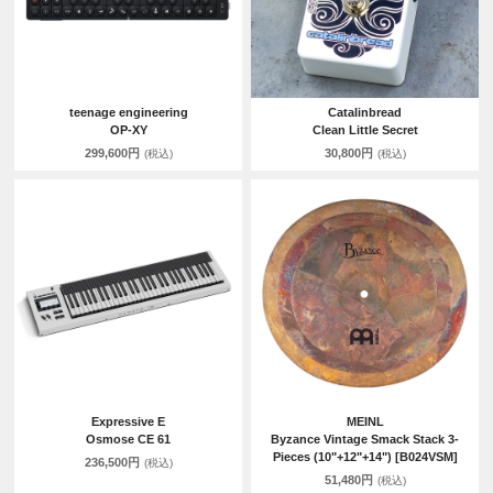
teenage engineering
Catalinbread
OP-XY
Clean Little Secret
299,600円
30,800円
(税込)
(税込)
Expressive E
MEINL
Osmose CE 61
Byzance Vintage Smack Stack 3-
Pieces (10"+12"+14") [B024VSM]
236,500円
(税込)
51,480円
(税込)