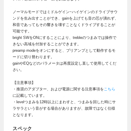
ノーマルモードではミドルゲイン~ハイゲインのドライブサウ
ンドを生み出すことができ、gainを上げても音の芯が潰れず、
和音であってもその響きを壊すことなくドライブすることが
可能です。
bright SWをONにすることにより、trebleのつまみでは操作で
きない高域を付加することができます。
preamp modeをオンにすると、プリアンプとして動作するモ
ードに切り替わります。
gainやEQなどのパラメータは再度設定し直して使用してくだ
さい。
【注意事項】
・推奨のアダプター、および電源に関する注意事項を
こちら
に記載しています。
・levelつまみを12時以上にまわすと、つまみを回した時にサ
ラサラという音がする場合がありますが、故障ではなく仕様
となります。
スペック