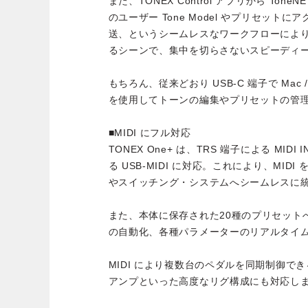
また、TONEX Control アプリから Tone
のユーザー Tone Model やプリセットにアク
送、というシームレスなワークフローによ
るシーンで、集中を切らさないスピーディ
もちろん、従来どおり USB-C 端子で Mac / 
を使用してトーンの編集やプリセットの管
■MIDI にフル対応
TONEX One+ は、TRS 端子による MIDI I
る USB-MIDI に対応。これにより、MI
やスイッチング・システムへシームレスに
また、本体に保存された20種のプリセット
の自動化、各種パラメーターのリアルタイ
MIDI により複数台のペダルを同期制御で
アンプといった高度なリグ構成にも対応し