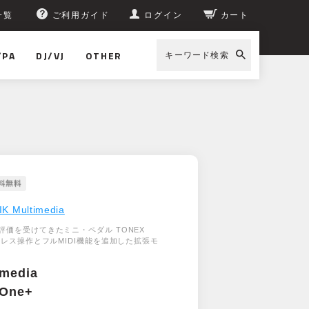
一覧
ご利用ガイド
ログイン
カート
/PA
DJ/VJ
OTHER
キーワード検索
IK Multimedia
評価を受けてきたミニ・ペダル TONEX
ヤレス操作とフルMIDI機能を追加した拡張モ
imedia
One+