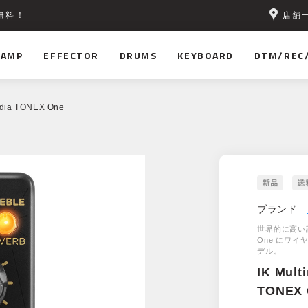
店舗
無料！
AMP
EFFECTOR
DRUMS
KEYBOARD
DTM/REC
edia TONEX One+
ブランド :
世界的に高い
One にワイ
デル。
IK Mult
TONEX 