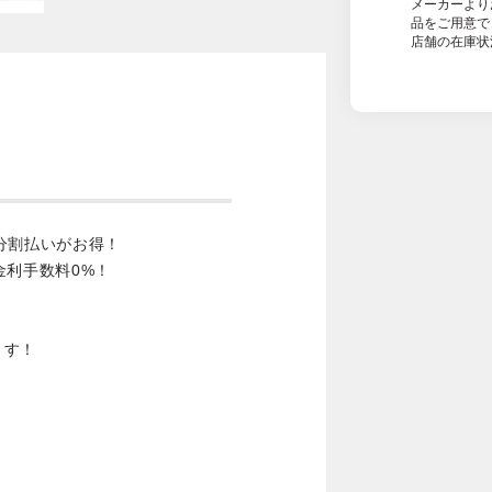
メーカーより
品をご用意で
店舗の在庫状
分割払いがお得！
金利手数料0%！
ます！