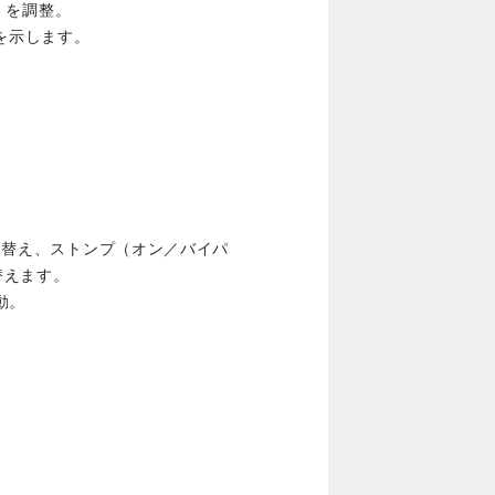
b を調整。
を示します。
切り替え、ストンプ（オン／バイパ
替えます。
動。