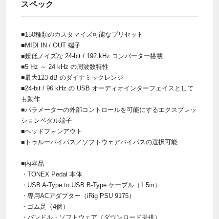
スペック
■150種類のカスタマイズ可能なプリセット
■MIDI IN / OUT 端子
■超低ノイズな 24-bit / 192 kHz コンバーター搭載
■5 Hz ～ 24 kHz の周波数特性
■最大123 dB のダイナミックレンジ
■24-bit / 96 kHz の USB オーディオインターフェイスとして
も動作
■パラメーターの外部コントロールを可能にするエクスプレッ
ションペダル端子
■ヘッドフォンアウト
■トゥルーバイパス／ソフトウェアバイパスの選択可能
■内容品
・TONEX Pedal 本体
・USB A-Type to USB B-Type ケーブル（1.5m）
・専用ACアダプター（iRig PSU 9175）
・ゴム足（4個）
・バンドル・ソフトウェア（ダウンロード提供）