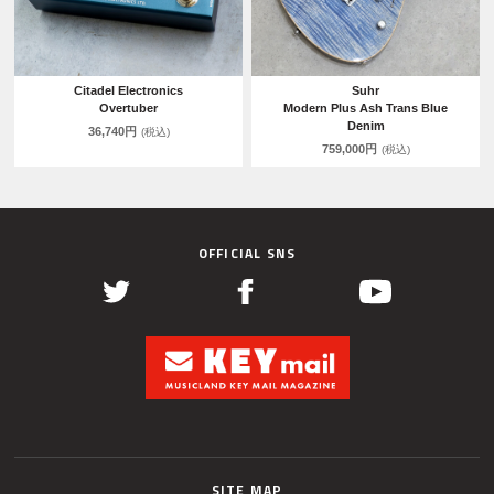
Citadel Electronics
Suhr
Overtuber
Modern Plus Ash Trans Blue
Denim
36,740円
(税込)
759,000円
(税込)
OFFICIAL SNS
SITE MAP