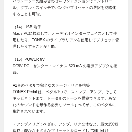
パラメーターの組み合わせをワンアクションでコントロー
ル、ダブル・スイッチでバンクやプリセットの選択を簡略化
することも可能。
（14）USB 端子
Mac / PCに接続して、オーディオインターフェイスとして使
用したり、TONEX のライブラリアンを使用してプリセット管
理したりすることが可能。
（15）POWER 9V
DC9V DC、センター・マイナス 320 mA の電源アダプタを接
続。
■1台のペダルで完全なステージ・リグを構築
TONEX Pedal は、ペダル1つで、ストンプ、アンプ、そして
キャビネットまで、トータルのトーンを構築できます。あな
たのサウンドを形作る必要なツールすべてが、このペダルに
集約されています。
・アンプ／リグ : ペダル、アンプ、リグ全体など、最大150種
保存可能なさまざまなプリセットをロードして利用可能