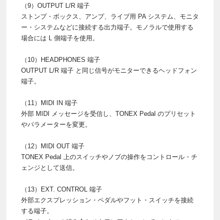
（9）OUTPUT L/R 端子
ストンプ・ボックス、アンプ、ライブ用 PA システム、モニタ
ー・システムなどに接続する出力端子。モノラルで使用する
場合には L 側端子を使用。
（10）HEADPHONES 端子
OUTPUT L/R 端子 と同じ信号がモニターできるヘッドフォン
端子。
（11）MIDI IN 端子
外部 MIDI メッセージを受信し、TONEX Pedal のプリセット
やパラメーターを変更。
（12）MIDI OUT 端子
TONEX Pedal 上のスイッチやノブの操作をコントロール・チ
ェンジとして送信。
（13）EXT. CONTROL 端子
外部エクスプレッション・ペダルやフット・スイッチを接続
する端子。