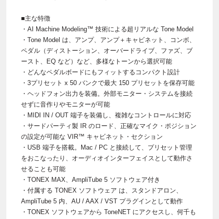
■主な特徴
・AI Machine Modeling™ 技術による超リアルな Tone Model
・Tone Model は、アンプ、アンプ＋キャビネット、コンボ、
ペダル（ディストーション、オーバードライブ、ファズ、ブ
ースト、EQ など）など、多様なトーンから選択可能
・どんなペダルボードにもフィットするコンパクト設計
・3プリセット x 50 バンクで最大 150 プリセットを保存可能
・ヘッドフォン出力を装備。外部モニター・システムを接続
せずに音作りやモニターが可能
・MIDI IN / OUT 端子を装備し、複雑なコントロールに対応
・サードパーティ製 IR のロード、正確なマイク・ポジション
の設定が可能な VIR™ キャビネット・セクション
・USB 端子を搭載。Mac / PC と接続して、プリセット管理
をおこなったり、オーディオインターフェイスとして動作さ
せることも可能
・TONEX MAX、AmpliTube 5 ソフトウェア付き
・付属する TONEX ソフトウェア は、スタンドアロン、
AmpliTube 5 内、AU / AAX / VST プラグインとして動作
・TONEX ソフトウェアから ToneNET にアクセスし、何千も