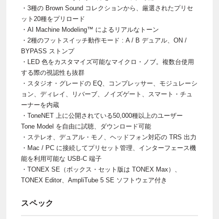
・3種の Brown Sound コレクションから、厳選されたプリセ
ット20種をプリロード
・AI Machine Modeling™ によるリアルなトーン
・2種のフットスイッチ動作モード : A / B デュアル、ON /
BYPASS ストンプ
・LED 色をカスタマイズ可能なマイクロ・ノブ。複数台使用
する際の視認性も抜群
・スタジオ・グレードの EQ、コンプレッサー、モジュレーシ
ョン、ディレイ、リバーブ、ノイズゲート、スマート・チュ
ーナーを内蔵
・ToneNET 上に公開されている50,000種以上のユーザー
Tone Model を自由に試聴、ダウンロード可能
・ステレオ、デュアル・モノ、ヘッドフォン対応の TRS 出力
・Mac / PC に接続してプリセット管理、インターフェース機
能を利用可能な USB-C 端子
・TONEX SE（ボックス・セット版は TONEX Max）、
TONEX Editor、AmpliTube 5 SE ソフトウェア付き
スペック