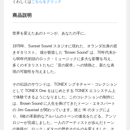
くわしくは
こちらをクリック
商品説明
世界を変えたあのトーンが、あなたの手に。
1978年、Sunset Sound スタジオに現れた、オランダ出身の若
きギタリスト。 彼が創造した “Brown Sound” は、70年代末か
ら80年代初頭のロック・ミュージックに多大な影響を与え、
多くのギタリストたちに「音の探求」への情熱と、新たな表
現の可能性を与えました。
その伝説のサウンドは、TONEX シグネチャー・コレクション
として TONEX One をはじめとする TONEX エコシステム上
で体験できるようになりました。このコレクションの制作に
は、Brown Sound に人生を捧げてきたトーン・エキスパート
の Jim Gaustad が関わっています。彼と IK のタッグによ
り、6枚の革新的なアルバムのトーンの進化をたどる、アンソ
ロジーが完成しました。一人のアーティストが歩んだトーン
の旅路が、ロック・ギターの歴史そのものを変えました。そ