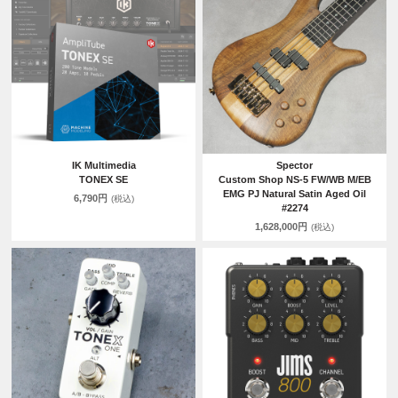
IK Multimedia
Spector
TONEX SE
Custom Shop NS-5 FW/WB M/EB
EMG PJ Natural Satin Aged Oil
6,790円
(税込)
#2274
1,628,000円
(税込)