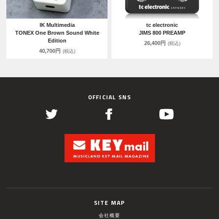
IK Multimedia
tc electronic
TONEX One Brown Sound White
JIMS 800 PREAMP
Edition
26,400円
(税込)
40,700円
(税込)
OFFICIAL SNS
SITE MAP
会社概要