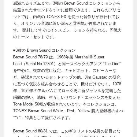
感溢れるリズムまで、3種の Brown Sound コレクションから
厳選されたサウンドをすぐに使用できます。これらのプリセ
ットでは、内蔵の TONEX FX を使った音作りが行われてお
り、オリジナル音源に近い深みと雰囲気が再現されていま
す。 開封してすぐにインスピレーションを得られる、即戦力
のトーン・セットです。
■3種の Brown Sound コレクション
Brown Sound 78/79 は、1968年製 Marshall® Super
Lead（Serial No.12301）と同一スペックのアンプ “The One”
を中心に、複数の電圧設定、キャビネット、スピーカーな
ど、確認されているセットアップの他、Jim Gaustad の研究
に基づく仮説を組み合わせることで、機材だけでなく、1978
年、1979年のアルバムにてロック史に新ジャンルを定義した
瞬間の勢い、感触、生々しいサウンド・エッセンスを捉えた
Tone Model 50種が収録されています。本コレクションは、
TONEX Brown Sound White、Red、Yelllow 購入登録者のすべ
てに、特典として提供されます。
Brown Sound 80/81 では、このギタリストの成長の節目とな