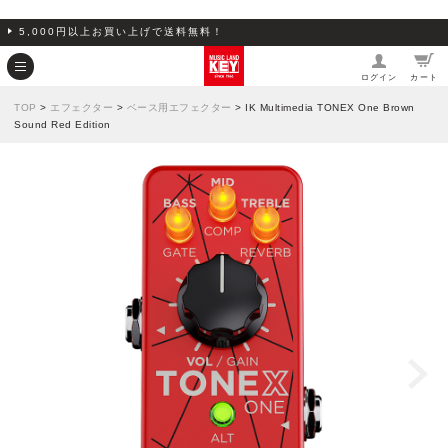
5,000円以上お買い上げで送料無料！
ログイン
カート
TOP
>
エフェクター
>
ベース用エフェクター
> IK Multimedia TONEX One Brown
Sound Red Edition