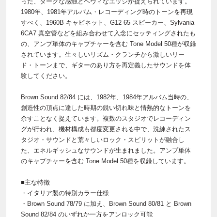
った、ダークな感触とヘヴィなエッジが捉えられています。
1980年、1981年アルバム・レコーディング時のトーンを再現
すべく、1960B キャビネット、G12-65 スピーカー、Sylvania
6CA7 真空管などを組み合わせて入念にセッティングされたも
の、アンプ単体のキャプチャーを含む Tone Model 50種が収録
されています。生々しいリズム・クランチから激しいリー
ド・トーンまで、ギターのあり方を再定義したサウンドを体
験してください。
Brown Sound 82/84 には、1982年、1984年アルバム当時の、
創造性の頂点に達した時期の鋭い切れ味と情熱的なトーンを
余すことなく捉えています。複数のスタジオでレコーディン
グが行われ、機材構成も都度変更される中で、洗練されたス
タジオ・サウンドと荒々しいロック・スピリットが融合し
た、エネルギッシュなサウンドが生まれました。アンプ単体
のキャプチャーを含む Tone Model 50種を収録しています。
■主な特徴
・イタリア製の特別カラー仕様
・Brown Sound 78/79 に加え、Brown Sound 80/81 と Brown
Sound 82/84 のいずれか一方をアンロック可能