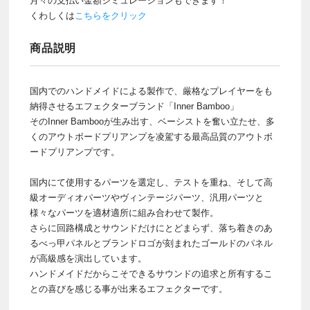
月々の支払い金額シミュレーションもできます！
くわしくは
こちらをクリック
商品説明
国内でのハンドメイドによる製作で、厳格なプレイヤーをも
納得させるエフェクターブランド「Inner Bamboo」
そのInner Bambooが生み出す、ベーシストを奮い立たせ、多
くのアウトボードプリアンプを凌駕する最高品質のアウトボ
ードプリアンプです。
国内にて使用するパーツを選定し、テストを重ね、そして高
級オーディオパーツやヴィンテージパーツ、汎用パーツと
様々なパーツを適材適所に組み合わせて製作。
さらに回路構成とサウンドだけにとどまらず、落ち着きのあ
るべっ甲パネルとブランドロゴが刻まれたゴールドのパネル
が高級感を演出しています。
ハンドメイドだからこそできるサウンドの追求と所有するこ
との喜びを感じる事が出来るエフェクターです。