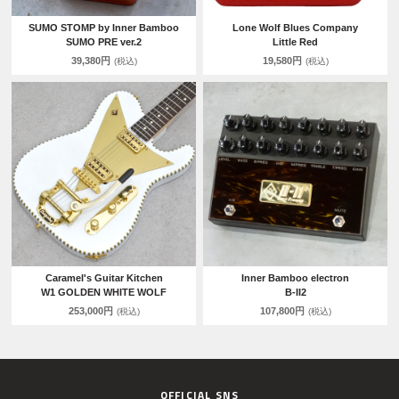
SUMO STOMP by Inner Bamboo
Lone Wolf Blues Company
SUMO PRE ver.2
Little Red
39,380円
19,580円
(税込)
(税込)
Caramel's Guitar Kitchen
Inner Bamboo electron
W1 GOLDEN WHITE WOLF
B-II2
253,000円
107,800円
(税込)
(税込)
OFFICIAL SNS