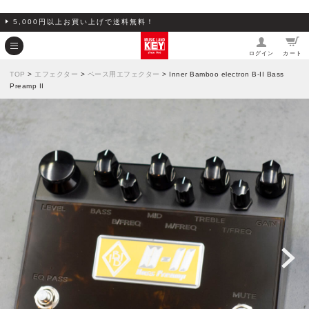
5,000円以上お買い上げで送料無料！
ログイン
カート
TOP
>
エフェクター
>
ベース用エフェクター
> Inner Bamboo electron B-II Bass
Preamp II