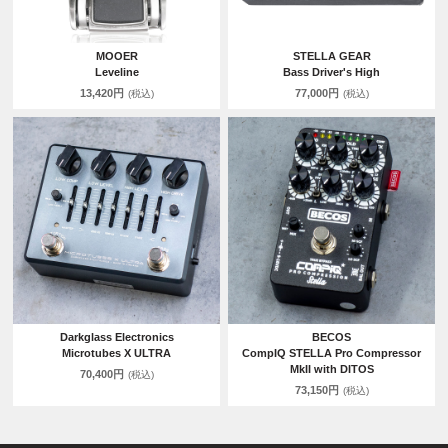
MOOER
STELLA GEAR
Leveline
Bass Driver's High
13,420円
77,000円
(税込)
(税込)
Darkglass Electronics
BECOS
Microtubes X ULTRA
CompIQ STELLA Pro Compressor
MkII with DITOS
70,400円
(税込)
73,150円
(税込)