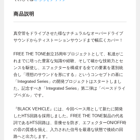
商品説明
真空管をドライブさせた様なナチュラルなオーバードライブ
サウンドからティストーションサウンドまで幅広くカバー！
FREE THE TONE創立15周年プロジェクトとして、私達がこ
れまでに培った豊富な知識や経験、そして確かな技術力とセ
ンスを駆使し、エフェクターを構成する全ての要素を選別統
合し「理想のサウンドを形にする」というコンセプトの基に
「Integrated Series」の開発プロジェクトはスタートしまし
た。記念すべき「Integrated Series」第二弾は「ベースドライ
ブペダル」です。
『BLACK VEHICLE』には、今回ベース用として新たに開発
したHTS回路を採用しました。FREE THE TONE製品の代名
詞であるHTS回路は、音痩せを防ぎ、エフェクターON/OFF時
の音の質感を揃え、入力された信号を最適な状態で後続の回
路へと出力します。