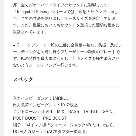
厚、全てがオーバードライブのサウンドに影響します。
「Integrated Series」シリーズでは、理想のサウンドに適し
た、全ての寸法を割り出し、ケースサイズを決定していま
す。また、重量においてもサウンドを重視した適切な重さに
設計されています。
●ICトーンプレート：ICの上部に金属板を被せ、防振、及びシ
ールディングを同時に行うフリーザトーン独自のプレートで
す。ICの特性を最大限に活かし、且つノイズを極力混入させ
ないようシールディングを行います。
スペック
入力インピーダンス：1MΩ以上
出力負荷インピーダンス：10kΩ以上
コントロール：LEVEL、MIX、BASS、TREBLE、GAIN、
POST BOOST、PRE BOOST
端子：1/4インチ標準フォーン・ジャック×2(入力、出力)、
DC9V入力ジャック(ACアダプター接続用)