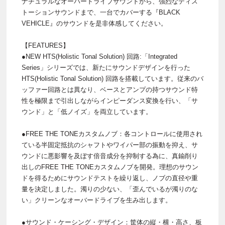
ナチュラルなオーバードライブサウンドから、強烈なディス
トーションサウンドまで、一台でカバーする『BLACK
VEHICLE』のサウンドを是非体感してください。
【FEATURES】
●NEW HTS(Holistic Tonal Solution) 回路:「Integrated
Series」シリーズでは、新たにサウンドデザインを行った
HTS(Holistic Tonal Solution) 回路を搭載しています。従来のバ
ッファー回路とは異なり、ベースとアンプの持つサウンド特
性を極限まで引出しながらインピーダンス変換を行い、「サ
ウンド」と「低ノイズ」を両立しています。
●FREE THE TONEカスタムノブ：各コントロールに使用され
ている半固定抵抗のシャフトやワイパー部の振動を抑え、サ
ウンドに悪影響を及ぼす倍音成分を抑制する為に、真鍮削り
出しのFREE THE TONEカスタムノブを開発。理想のサウン
ドを得るためにサウンドテストを繰り返し、ノブの直径や重
量を決定しました。濁りの少ない、「歪んでいるが濁りのな
い」クリーンなオーバードライブを生み出します。
●サウンド・ケーシング・デザイン：筐体の縦・横・高さ、板