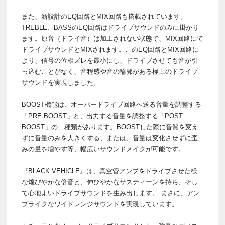
また、新設計のEQ回路とMIX回路も搭載されています。
TREBLE、BASSのEQ回路はドライブサウンドのみに掛かり
ます。原音（ドライ音）は加工されない状態で、MIX回路にて
ドライブサウンドとMIXされます。このEQ回路とMIX回路に
より、信号の位相ズレを最小にし、ドライブさせても音が引
っ込むことがなく、音程感や音の輪郭がある極上のドライブ
サウンドを実現しました。
BOOST機能は、オーバードライブ回路へ送る音量を調整する
「PRE BOOST」と、出力する音量を調整する「POST
BOOST」の二種類があります。BOOSTした際に音質を変え
ずに音量のみを大きくする、または、音量は変化させずに歪
みの量を増やす等、幅広いサウンドメイクが可能です。
『BLACK VEHICLE』は、真空管アンプをドライブさせた様
な煌びやかな倍音と、伸びやかなサスティーンを持ち、そし
て心地よいドライブサウンドを生み出します。 まさに、アン
プライクなワイドレンジサウンドを実現しています。