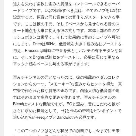
迫力を失わず柔軟に歪みの質感をコントロールできるオーバ
ードライブです。EQの特筆すべき点は、全てのノブを12時に
設定すると、原音と同じ音色での音作りがスタートできる事
です。ここは彼の手元、そしてベースから発せられる音のス
タート地点を大事に捉える彼の拘りです。本体上部の白のプ
ッシュボタンは素早く、そして効果的に音のシェイプを可能
にします。Deepは80Hz、低音域を大きく包み込むブーストを
与え、Processは瞬時に中音を落としパンチの有るモダンな音
に。そしてBrightは5kHzをブーストし、必要に応じて更なる
アッタク感をベースに与える事ができます。
歪みチャンネルの元となったのは、彼の秘蔵のペダルコレク
ションからの一つ、”スモーキー”な歪みからヒントを得た、真
空管で作られた様な質感の歪みです。勿論大切な低音部の迫
力はそのままで多彩な歪みが作れます。歪みチャンネルの
Blendはマストな機能ですが、EQと歪み、音にこだわる彼が
さらに求めた機能として、EQと歪みの帯域をピンポイントで
追い込むVari-FreqノブとBandwidthも必見です。
「この二つのノブはどんな状況での演奏でも、今までに出来