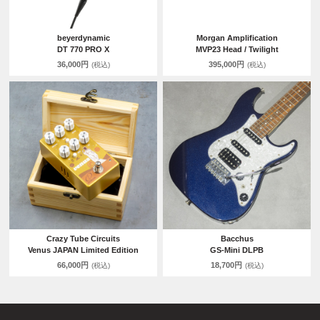
beyerdynamic
Morgan Amplification
DT 770 PRO X
MVP23 Head / Twilight
36,000円
395,000円
(税込)
(税込)
Crazy Tube Circuits
Bacchus
Venus JAPAN Limited Edition
GS-Mini DLPB
66,000円
18,700円
(税込)
(税込)