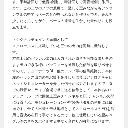
す。半時計回りで低音域側に、時計回りで高音域側に作用し
ます。この二つのノブの兼用で、激しく歪みながらもアンサ
ンブルの中でもベース音が埋もれない音作りができ、歪みを
少しだけ足しながら、ベースの原音を生かした音作りにも役
立ちます。
・シグナルチェインの頭脳として
スクロールスに搭載している三つの出力は同時に機能しま
す。
本体上部のパラレル出力は入力された原音を可能な限りその
まま出力できる様にバッファーを通過した信号を取り出せま
すので、チューナーやDI、他のアンプ等の信号経路に。本体
左のバランス出力のXLR端子を介した信号はアナログキャビ
ネットシミュレーターを介した信号が出力されますので、直
での録音や、ライブ会場で卓に送る信号として。本体右のエ
フェクトループは回路上歪みチャンネルとEQチャンネルの間
に設置され、モジュレーションや空関係ペダルの使用には最
適です。全ての出音の最終地点としてスクロールスのEQを活
用し音決めを行う事ができるので、他に使用している歪みペ
ダル等の音をスポイルする事なく音作りが可能になります。