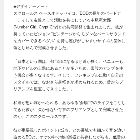
■デザイナーノート
スクロールス ベースオデッセイは、EQDの長年のパートナ
ー、そして友達として活動を共にしている中尾憲太郎
(Number Girl, Crypt City)との共同開発で生まれました。彼が
持っていたビジョン ”ビンテージからモダンなベースサウンド
をカバーできるペダル” を持ち運びがしやすいサイズの筐体に
落とし込んで完成させました。
「日本という国は、都市部になるほど道が狭く、ベニューも
地下やビルの上階にあることが多いため、常設のアンプを使
う機会が多くなります。そして、フレキシブルに動く自分の
スタイルでは、なおさら身軽さが求められるため、昔からプ
リアンプを重宝してきました。」
私達が思い浮かべられる、あらゆる”会場”でのライブをこなし
てきた彼が、欠かせない存在のプリアンプとして完成させた
のが、このスクロールスです。
彼が重要視したポイントは2点。どの帯域でも細かく音を追い
込めるEQと、オケの中で他の楽器と共存しながらも、低音の