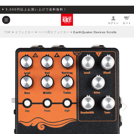
5,000円以上お買い上げで送料無料！
ログイン
カート
TOP
>
エフェクター
>
ベース用エフェクター
> EarthQuaker Devices Scrolls