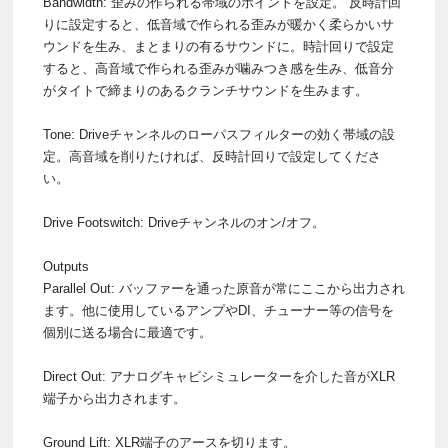
Bandwidth: 歪みの作られる帯域のポイントを設定。 反時計回
りに設定すると、低音域で作られる歪みが暖かく柔らかいサ
ウンドを生み、まとまりの有るサウンドに。時計回りで設定
すると、高音域で作られる歪みが噛みつき感を生み、低音分
がタイトで締まりのあるクランチサウンドを生みます。
Tone: Driveチャンネルのローパスフィルターの効く帯域の設
定。高音域を削りたければ、反時計回りで設定してくださ
い。
Drive Footswitch: Driveチャンネルのオン/オフ。
Outputs
Parallel Out: バッファーを通った原音が常にここから出力され
ます。他に使用しているアンプやDI、チューナー等の信号を
個別に送る場合に最適です。
Direct Out: アナログキャビシミュレーターを介した音がXLR
端子から出力されます。
Ground Lift: XLR端子のアースを切ります。