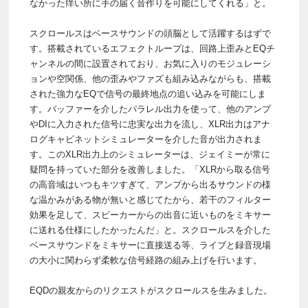
なかった痒い所に手の届く音作りを可能にしてくれる」と。
スクロールスはベースサウンドの頭脳として活躍するはずで
す。搭載されているエフェクトループは、回路上歪みとEQチ
ャンネルの間に設置されており、お気に入りのモジュレーシ
ョンや空関係、他の歪みやファズも組み込みながらも、搭載
された強力なEQで信号の最終地点の追い込みを可能にしま
す。バッファーを介したパラレル出力を使って、他のアンプ
やDIに入力された信号に忠実な出力を流し、XLR出力はアナ
ログキャビネットシミュレーターを介した音が出力されま
す。このXLR出力上のシミュレーターは、ジェイミーが常に
疑問を持っていた部分を改善しました。「XLRから取る信号
の高音域はいつもキツすぎて、アンプから出るサウンドの様
な温かみがある物が無いと感じてたから、若干のフィルター
効果を足して、スピーカーからの出音に近いものをミキサー
に送れる仕様にしたかったんだ」と。スクロールスを介した
ベースサウンドをミキサーに直接送る等、ライブと録音現場
の大小に関わらず柔軟な信号経路の組み上げを行います。
EQDの親友からのリクエストがスクロールスを生みました。