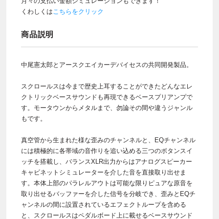
月々の支払い金額シミュレーションもできます！
くわしくは
こちらをクリック
商品説明
中尾憲太郎とアースクエイカーデバイセスの共同開発製品。
スクロールスは今まで歴史上耳することができたどんなエレ
クトリックベースサウンドも再現できるベースプリアンプで
す。モータウンからメタルまで、勿論その間や違うジャンル
もです。
真空管から生まれた様な歪みのチャンネルと、EQチャンネル
には積極的に各帯域の音作りを追い込める三つのボタンスイ
ッチを搭載し、バランスXLR出力からはアナログスピーカー
キャビネットシミュレーターを介した音を直接取り出せま
す。本体上部のパラレルアウトは可能な限りピュアな原音を
取り出せるバッファーを介した信号を分岐でき、歪みとEQチ
ャンネルの間に設置されているエフェクトループを含める
と、スクロールスはペダルボード上に載せるベースサウンド