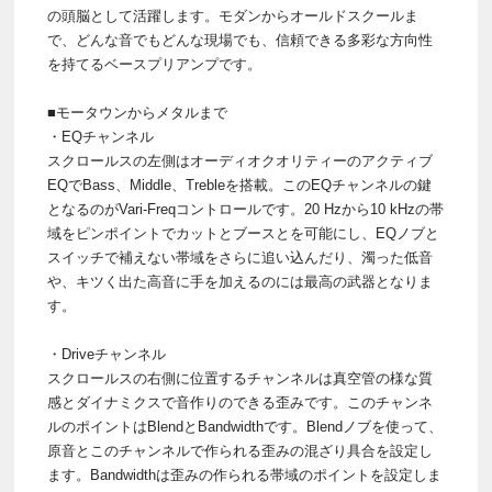
の頭脳として活躍します。モダンからオールドスクールま
で、どんな音でもどんな現場でも、信頼できる多彩な方向性
を持てるベースプリアンプです。
■モータウンからメタルまで
・EQチャンネル
スクロールスの左側はオーディオクオリティーのアクティブ
EQでBass、Middle、Trebleを搭載。このEQチャンネルの鍵
となるのがVari-Freqコントロールです。20 Hzから10 kHzの帯
域をピンポイントでカットとブースとを可能にし、EQノブと
スイッチで補えない帯域をさらに追い込んだり、濁った低音
や、キツく出た高音に手を加えるのには最高の武器となりま
す。
・Driveチャンネル
スクロールスの右側に位置するチャンネルは真空管の様な質
感とダイナミクスで音作りのできる歪みです。このチャンネ
ルのポイントはBlendとBandwidthです。Blendノブを使って、
原音とこのチャンネルで作られる歪みの混ざり具合を設定し
ます。Bandwidthは歪みの作られる帯域のポイントを設定しま