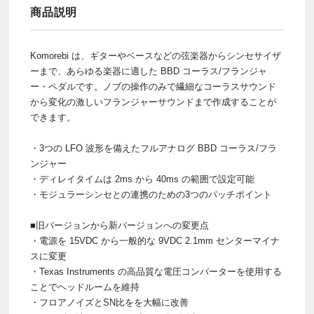
商品説明
Komorebi は、ギターやベースなどの弦楽器からシンセサイザ
ーまで、あらゆる楽器に適した BBD コーラス/フランジャ
ー・ペダルです。ノブの操作のみで繊細なコーラスサウンド
から変化の激しいフランジャーサウンドまで作成することが
できます。
・3つの LFO 波形を備えたフルアナログ BBD コーラス/フラ
ンジャー
・ディレイタイムは 2ms から 40ms の範囲で設定可能
・モジュラーシンセとの連携のための3つのパッチポイント
■旧バージョンから新バージョンへの変更点
・電源を 15VDC から一般的な 9VDC 2.1mm センターマイナ
スに変更
・Texas Instruments の高品質な電圧コンバーターを使用する
ことでヘッドルームを維持
・フロアノイズとSN比をを大幅に改善