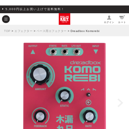
5,000円以上お買い上げで送料無料！
ログイン
カート
TOP
>
エフェクター
>
ベース用エフェクター
> Dreadbox Komorebi