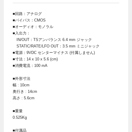
■回路：アナログ
■バイパス：CMOS
■オーディオ：モノラル
■入出力：
IN/OUT：TSアンバランス 6.4 mm ジャック
STATIC/RATE/LFO OUT：3.5 mm ミニジャック
■電源：9VDC センターマイナス (付属しません)
■寸法：14 x 10 x 5.6 (cm)
■消費電流：100 mA
■外形寸法
幅 : 10cm
奥行き : 14cm
高さ : 5.6cm
■重量
0.525Kg
■付属品