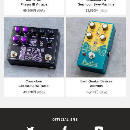
Phasor III Vintage
Seamoon Skye Machine
69,800円
33,880円
(税込)
(税込)
Comodoro
EarthQuaker Devices
CHORUS RAT BASS
Aurelius
49,720円
35,200円
(税込)
(税込)
OFFICIAL SNS