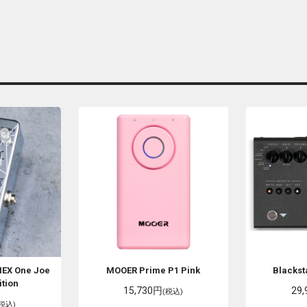
EX One Joe
MOOER
Prime P1 Pink
Blackst
ition
15,730円
29
(税込)
(税込)