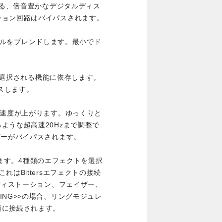
がる、倍音豊かなデジタルディス
ション回路はバイパスされます。
シグナルをブレンドします。最小でド
。
ブで選択される機能に依存します。
パスします。
の速度が上がります。ゆっくりと
ような超高速20Hzまで調整で
ザーがバイパスされます。
択します。4種類のエフェクトを選択
はBittersエフェクトの接続
ディストーション、フェイザー、
NG>>の場合、リングモジュレ
順に接続されます。