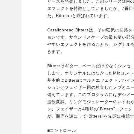
リーズを発売しました。このシリーズはMo
エフェクトを特徴としていましたが、7番
た。Bitrmanと呼ばれています。
Catalinbread Bittersは、その狂
ョンです。サウンドスケープの最も暗い部分を占
やすいエフェクトを作ることも、シグナル
きます。
Bittersはギター、ベースだけでなくシン
します。オリジナルにはなかったMixコン
基本的にBittersはマルチエフェクトデバ
ションとフェイザー用の独立したノブとユ
備えています。このプログラムにはデシメ
波数変調、リングモジュレーターのいずれ
ン、フェイザーと4種類の“Bitters”エフ
が、順序を逆にして“Bitters”を先頭に接
■コントロール