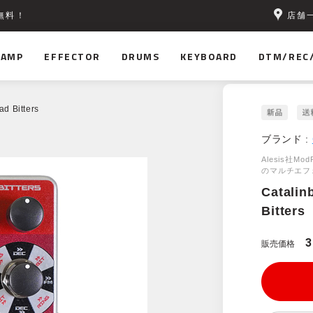
店舗
無料！
AMP
EFFECTOR
DRUMS
KEYBOARD
DTM/REC
ad Bitters
ブランド :
Alesis社
のマルチエフ
Catalin
Bitters
3
販売価格