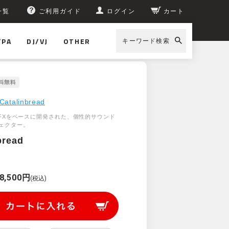
一覧
ご利用ガイド
ログイン
カート
/PA
DJ/VJ
OTHER
キーワード検索
Catalinbread
ModFXをベースに開発された、個性的サウンド
ェクター。
bread
8,500円
(税込)