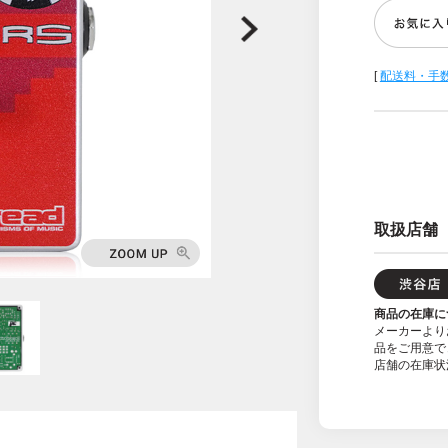
[
配送料・手
取扱店舗
商品の在庫に
メーカーより
品をご用意で
店舗の在庫状