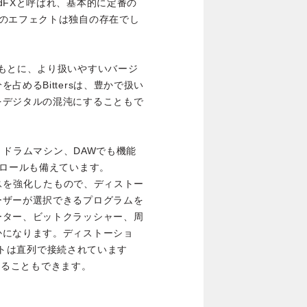
dFXと呼ばれ、基本的に定番の
目のエフェクトは独自の存在でし
気の回路をもとに、より扱いやすいバージ
めるBittersは、豊かで扱い
をデジタルの混沌にすることもで
セ、ドラムマシン、DAWでも機能
トロールも備えています。
イスを強化したもので、ディストー
ーザーが選択できるプログラムを
ーター、ビットクラッシャー、周
かになります。ディストーショ
ェクトは直列で接続されています
続することもできます。