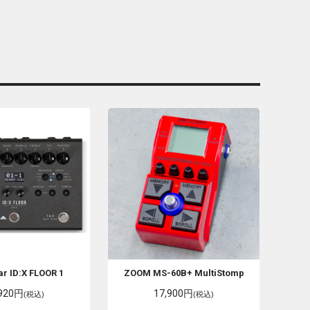
ar
ID:X FLOOR 1
ZOOM
MS-60B+ MultiStomp
,920円
17,900円
(税込)
(税込)