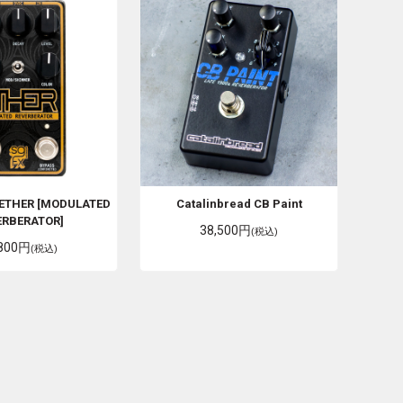
ETHER [MODULATED
Catalinbread
CB Paint
ERBERATOR]
38,500円
(税込)
,800円
(税込)