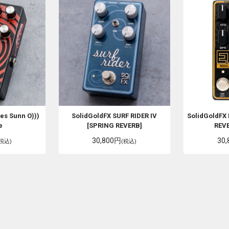
ces
Sunn O)))
SolidGoldFX
SURF RIDER IV
SolidGoldFX
e
[SPRING REVERB]
REV
30,800円
30
(税込)
(税込)