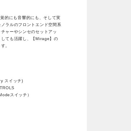
、視覚的にも音響的にも、そして実
モノラルのフロントエンド空間系
ッチャーやシンセのセットアッ
ても活躍し、【Mirage】の
ます。
tary スイッチ)
NTROLS
 Modeスイッチ）