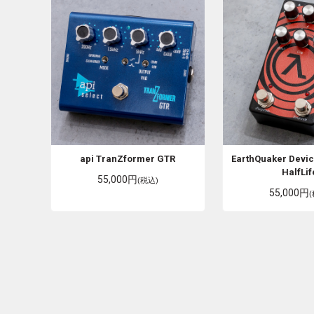
api
TranZformer GTR
EarthQuaker Devi
HalfLif
55,000円
(税込)
55,000円