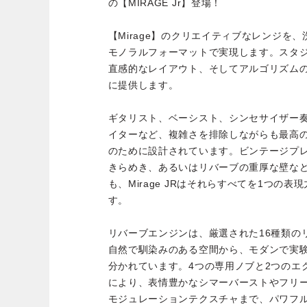
の【MIRAGE Jr】登場！
【Mirage】のクリエイティブなレンジを
モノラルフォーマットで実現します。スタ
直感的なレイアウト、そしてアルゴリズムの選択
に提供します。
ギタリスト、ベーシスト、シンセサイザー
イターなど、複雑さを排除しながらも最高
のために設計されています。ビンテージプ
きらめき、あるいはリバーブの重厚な壁な
も、Mirage JRはそれらすべてを1つの
す。
リバーブエンジンは、厳選された16種類の
自然で馴染みのある空間から、モダンで実
分かれています。4つの専用ノブと2つのエ
により、表情豊かなシマーバーストやフリ
モジュレーションテクスチャまで、パワフ