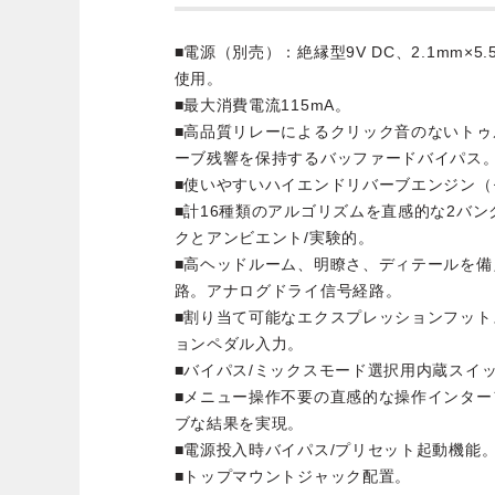
■電源（別売）：絶縁型9V DC、2.1mm×
使用。
■最大消費電流115mA。
■高品質リレーによるクリック音のないト
ーブ残響を保持するバッファードバイパス
■使いやすいハイエンドリバーブエンジン（
■計16種類のアルゴリズムを直感的な2バン
クとアンビエント/実験的。
■高ヘッドルーム、明瞭さ、ディテールを
路。アナログドライ信号経路。
■割り当て可能なエクスプレッションフッ
ョンペダル入力。
■バイパス/ミックスモード選択用内蔵スイ
■メニュー操作不要の直感的な操作インタ
ブな結果を実現。
■電源投入時バイパス/プリセット起動機能
■トップマウントジャック配置。