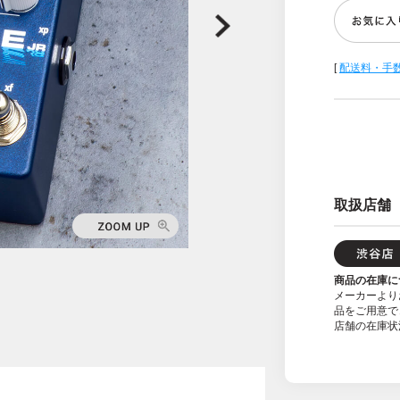
[
配送料・手
取扱店舗
商品の在庫に
メーカーより
品をご用意で
店舗の在庫状