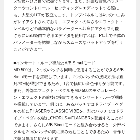
ス情報をひと目で把握できます。また、詳細な音色パラメー
ターやコントロール・セッティングをエディットする際に
も、大型のLCDが役立ちます。トップパネルには4つのつまみ
がレイアウトされており、エフェクトの深さやエフェクト・
レベルなどの基本的なパラメーターへ即座にアクセス可能。
さらにUSB経由で専用エディタを使用すれば、PC上で全体の
パラメーターを把握しながらスムーズなセットアップを行う
ことができます。
■インサート・ループ機能とA/B Simulモード
MD-500は、２つのパッチを同時に使用することができるA/B
Simulモードを搭載しています。2つのパッチの接続方法は直
列/並列が選択できるため、1台で幅広い音色作りが可能です。
また、外部エフェクト・ペダルをMD-500のモジュレーショ
ン・エフェクトの前後に接続できるインサート・ループ機能
を搭載しています。例えば、あるパッチではドライブ・ペダ
ルの前にPHASERやCLASSIC VIBEを、別のパッチではドラ
イブ・ペダルの後にCHORUSやFLANGERを配置することが
できます。さらにA/B Simulモードと組み合わせると、外部ペ
ダルを2つのパッチの間に挟み込むこともできるため、音作り
の幅は無限に広がります。