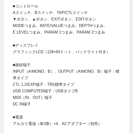
■コントロール
Aスイッチ、Bスイッチ、TAP/CTLスイッチ
▼ボタン、▲ボタン、EXITボタン、EDITボタン
MODEつまみ、RATE/VALUEつまみ、DEPTHつまみ、
E.LEVELつまみ、PARAM 1つまみ、PARAM 2つまみ
■ディスプレイ
グラフィックLCD（128×64ドット、バックライト付き）
■接続端子
INPUT（A/MONO、B）、OUTPUT（A/MONO、B）端子：標
準タイプ
CTL 1,2/EXP端子：TRS標準タイプ
USB COMPUTER端子：USBタイプB
MIDI（IN、OUT）端子
DC IN端子
■電源
アルカリ電池（単3形）×4、ACアダプター（別売）