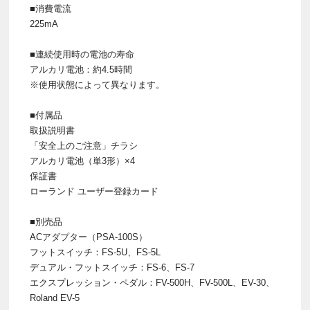
■消費電流
225mA
■連続使用時の電池の寿命
アルカリ電池：約4.5時間
※使用状態によって異なります。
■付属品
取扱説明書
「安全上のご注意」チラシ
アルカリ電池（単3形）×4
保証書
ローランド ユーザー登録カード
■別売品
ACアダプター（PSA-100S）
フットスイッチ：FS-5U、FS-5L
デュアル・フットスイッチ：FS-6、FS-7
エクスプレッション・ペダル：FV-500H、FV-500L、EV-30、
Roland EV-5