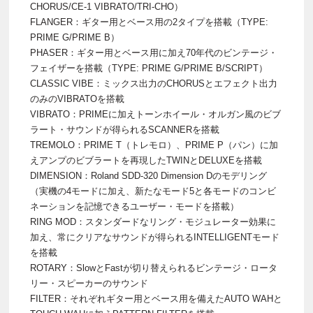
CHORUS/CE-1 VIBRATO/TRI-CHO）
FLANGER：ギター用とベース用の2タイプを搭載（TYPE:
PRIME G/PRIME B）
PHASER：ギター用とベース用に加え70年代のビンテージ・
フェイザーを搭載（TYPE: PRIME G/PRIME B/SCRIPT）
CLASSIC VIBE：ミックス出力のCHORUSとエフェクト出力
のみのVIBRATOを搭載
VIBRATO：PRIMEに加えトーンホイール・オルガン風のビブ
ラート・サウンドが得られるSCANNERを搭載
TREMOLO：PRIME T（トレモロ）、PRIME P（パン）に加
えアンプのビブラートを再現したTWINとDELUXEを搭載
DIMENSION：Roland SDD-320 Dimension Dのモデリング
（実機の4モードに加え、新たなモード5と各モードのコンビ
ネーションを記憶できるユーザー・モードを搭載）
RING MOD：スタンダードなリング・モジュレーター効果に
加え、常にクリアなサウンドが得られるINTELLIGENTモード
を搭載
ROTARY：SlowとFastが切り替えられるビンテージ・ロータ
リー・スピーカーのサウンド
FILTER：それぞれギター用とベース用を備えたAUTO WAHと