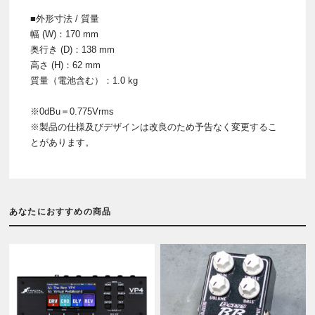
■外形寸法 / 質量
幅 (W)：170 mm
奥行き (D)：138 mm
高さ (H)：62 mm
質量（電池含む）：1.0 kg
※0dBu＝0.775Vrms
※製品の仕様及びデザインは改良のため予告なく変更するこ
とがあります。
あなたにおすすめの商品