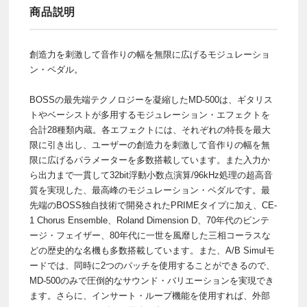
商品説明
創造力を刺激して音作りの幅を無限に広げるモジュレーショ
ン・ペダル。
BOSSの最先端テクノロジーを凝縮したMD-500は、ギタリス
トやベーシストが多用するモジュレーション・エフェクトを
合計28種類内蔵。各エフェクトには、それぞれの特長を最大
限に引き出し、ユーザーの創造力を刺激して音作りの幅を無
限に広げるパラメーターを多数搭載しています。また入力か
ら出力まで一貫して32bit浮動小数点演算/96kHz処理の超高音
質を実現した、最高峰のモジュレーション・ペダルです。最
先端のBOSS独自技術で開発されたPRIMEタイプに加え、CE-
1 Chorus Ensemble、Roland Dimension D、70年代のビンテ
ージ・フェイザー、80年代に一世を風靡した三相コーラスな
どの歴史的な名機も多数搭載しています。また、A/B Simulモ
ードでは、同時に2つのパッチを使用することができるので、
MD-500のみで圧倒的なサウンド・バリエーションを実現でき
ます。さらに、インサート・ループ機能を使用すれば、外部