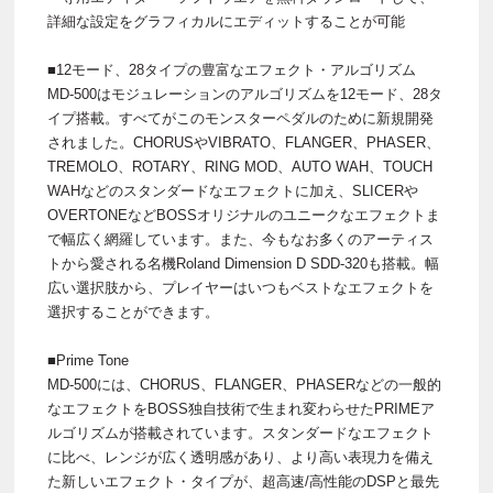
詳細な設定をグラフィカルにエディットすることが可能
■12モード、28タイプの豊富なエフェクト・アルゴリズム
MD-500はモジュレーションのアルゴリズムを12モード、28タ
イプ搭載。すべてがこのモンスターペダルのために新規開発
されました。CHORUSやVIBRATO、FLANGER、PHASER、
TREMOLO、ROTARY、RING MOD、AUTO WAH、TOUCH
WAHなどのスタンダードなエフェクトに加え、SLICERや
OVERTONEなどBOSSオリジナルのユニークなエフェクトま
で幅広く網羅しています。また、今もなお多くのアーティス
トから愛される名機Roland Dimension D SDD-320も搭載。幅
広い選択肢から、プレイヤーはいつもベストなエフェクトを
選択することができます。
■Prime Tone
MD-500には、CHORUS、FLANGER、PHASERなどの一般的
なエフェクトをBOSS独自技術で生まれ変わらせたPRIMEア
ルゴリズムが搭載されています。スタンダードなエフェクト
に比べ、レンジが広く透明感があり、より高い表現力を備え
た新しいエフェクト・タイプが、超高速/高性能のDSPと最先