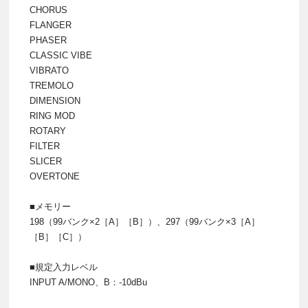
CHORUS
FLANGER
PHASER
CLASSIC VIBE
VIBRATO
TREMOLO
DIMENSION
RING MOD
ROTARY
FILTER
SLICER
OVERTONE
■メモリー
198（99バンク×2［A］［B］）、297（99バンク×3［A］
［B］［C］）
■規定入力レベル
INPUT A/MONO、B：-10dBu