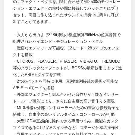
のエフェクト・ペダルを用途に合わせてMD-500のモジュレー
ション・エフェクトの前後や間に接続してパッチごとにプリ
セット、高度に作り込まれたサウンドを演奏中に簡単に呼び
出すことができます。
・入力から出力まで32Bit浮動小数点演算/96kHzの超高音質で
処理されたハイエンド・モジュレーション・ペダル
・緻密なエディットが可能な、12モード・28タイプのエフェ
クトを搭載
・CHORUS、FLANGER、PHASER、VIBRATO、TREMOLO
等のクラシックなエフェクトが、BOSSの最新技術によって進
化したPRIMEタイプを搭載
・2つのパッチを同時に使用、直列/並列接続の選択が可能な
A/B Simulモードを搭載
・外部エフェクターと組み合わせた音作りが可能なインサー
ト・ループ機能により、さらに自由度の高い音作りを実現
・MIDI機器や外部コントローラーのための豊富な接続端子を
搭載し、自由度の高いリアルタイム・コントロールが可能
・大型LCDや直感的に操作できる専用つまみ、機能をカスタ
マイズできるCTL/TAPスイッチなど、ステージ仕様の操作性
・専用エディター・ソフトウエアを無料ダウンロードして、