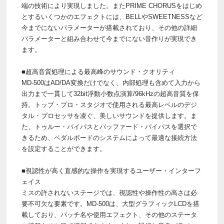
端の技術により実現しました。またPRIME CHORUSをはじめ
とするいくつかのエフェクトには、BELLやSWEETNESSなど
今までにないパラメーターが搭載されており、その他の詳細
パラメーターと組み合わせて今までにない音作りが実現でき
ます。
■超高音質処理による最高峰のサウンド・クオリティ
MD-500はAD/DA変換だけでなく、内部処理も含めて入力から
出力まで一貫して32bit浮動小数点演算/96kHzの超高音質を保
持。トップ・プロ・スタジオで使用される最高レベルのデジ
タル・プロセッサを凌ぐ、美しいサウンドを提供します。ま
た、トゥルー・バイパスとバッファード・バイパスを選択で
きるため、ペダルボードのシステムによって最適な接続方法
を設定することができます。
■視認性が高く直感的な操作を実現するユーザー・インターフ
ェイス
ミスの許されないステージでは、視認性や操作性の高さは必
要不可欠な要素です。MD-500は、大型グラフィックLCDを搭
載しており、パッチ名や使用エフェクト、その他のステータ