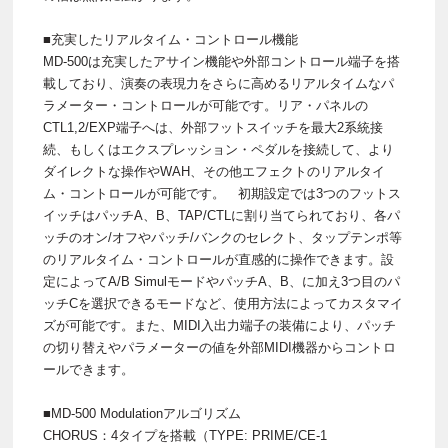
■充実したリアルタイム・コントロール機能
MD-500は充実したアサイン機能や外部コントロール端子を搭
載しており、演奏の表現力をさらに高めるリアルタイムなパ
ラメーター・コントロールが可能です。リア・パネルの
CTL1,2/EXP端子へは、外部フットスイッチを最大2系統接
続、もしくはエクスプレッション・ペダルを接続して、より
ダイレクトな操作やWAH、その他エフェクトのリアルタイ
ム・コントロールが可能です。 初期設定では3つのフットス
イッチはパッチA、B、TAP/CTLに割り当てられており、各パ
ッチのオン/オフやパッチ/バンクのセレクト、タップテンポ等
のリアルタイム・コントロールが直感的に操作できます。設
定によってA/B SimulモードやパッチA、B、に加え3つ目のパ
ッチCを選択できるモードなど、使用方法によってカスタマイ
ズが可能です。また、MIDI入出力端子の装備により、パッチ
の切り替えやパラメーターの値を外部MIDI機器からコントロ
ールできます。
■MD-500 Modulationアルゴリズム
CHORUS：4タイプを搭載（TYPE: PRIME/CE-1