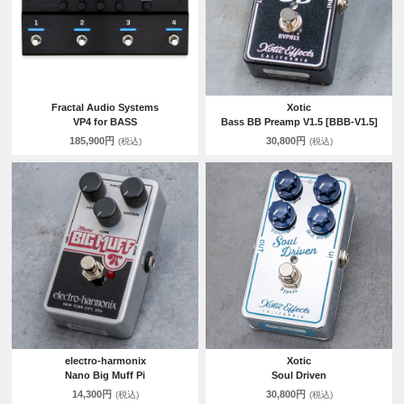
Fractal Audio Systems
Xotic
VP4 for BASS
Bass BB Preamp V1.5 [BBB-V1.5]
185,900円
30,800円
(税込)
(税込)
electro-harmonix
Xotic
Nano Big Muff Pi
Soul Driven
14,300円
30,800円
(税込)
(税込)