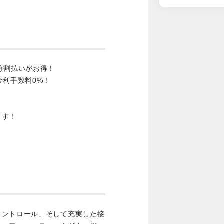
分割払いがお得！
金利手数料0%！
ます！
コントロール、そして充実した接