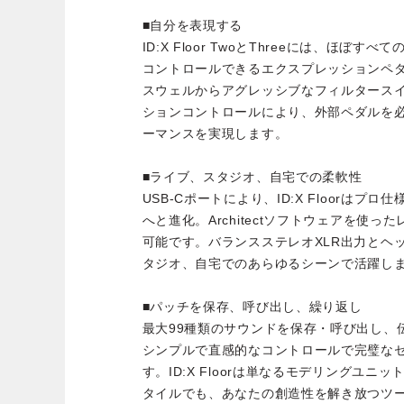
■自分を表現する
ID:X Floor TwoとThreeには、ほぼ
コントロールできるエクスプレッションペ
スウェルからアグレッシブなフィルタース
ションコントロールにより、外部ペダルを
ーマンスを実現します。
■ライブ、スタジオ、自宅での柔軟性
USB-Cポートにより、ID:X Floorは
へと進化。Architectソフトウェアを使
可能です。バランスステレオXLR出力とヘ
タジオ、自宅でのあらゆるシーンで活躍し
■パッチを保存、呼び出し、繰り返し
最大99種類のサウンドを保存・呼び出し、
シンプルで直感的なコントロールで完璧な
す。ID:X Floorは単なるモデリングユ
タイルでも、あなたの創造性を解き放つツ