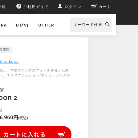
一覧
ご利用ガイド
ログイン
カート
/PA
DJ/VJ
OTHER
キーワード検索
Blackstar
性と、本物のアンプのフィールを備えた先
ラー。エクスプレッション/ポリュームペダル
ar
LOOR 2
)
6,960円
(税込)