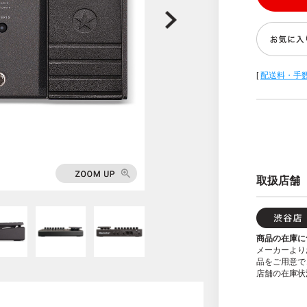
[
配送料・手
取扱店舗
商品の在庫に
メーカーより
品をご用意で
店舗の在庫状