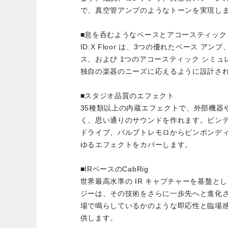
で、真空管アンプのようなトーンを実現し
■息を呑むようなベースとアコースティック
ID:X Floor は、3つの優れたベース ア
ス、および 1つのアコースティック シミ
独自の楽器のニーズに応えるように設計さ
■スタジオ品質のエフェクト
35種類以上の内蔵エフェクトで、外部機器
く、思い通りのサウンドを作れます。ビン
ドライブ、バルブトレモロからピンポンディレイ
ゆるエフェクトをカバーします。
■IRベースのCabRig
世界最高水準の IR キャプチャーを基盤として
ジーは、その技術をさらに一歩先へと進化
場で鳴らしているかのような即応性と臨場感 ― “
供します。