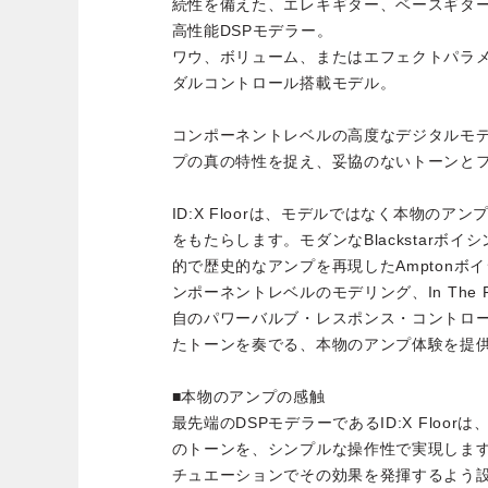
続性を備えた、エレキギター、ベースギタ
高性能DSPモデラー。
ワウ、ボリューム、またはエフェクトパラ
ダルコントロール搭載モデル。
コンポーネントレベルの高度なデジタルモ
プの真の特性を捉え、妥協のないトーンと
ID:X Floorは、モデルではなく本物の
をもたらします。モダンなBlackstarボ
的で歴史的なアンプを再現したAmptonボ
ンポーネントレベルのモデリング、In The
自のパワーバルブ・レスポンス・コントロ
たトーンを奏でる、本物のアンプ体験を提
■本物のアンプの感触
最先端のDSPモデラーであるID:X Floo
のトーンを、シンプルな操作性で実現しま
チュエーションでその効果を発揮するよう設計さ