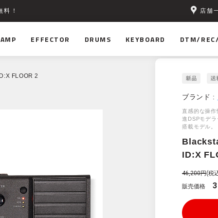
店舗
無料！
AMP
EFFECTOR
DRUMS
KEYBOARD
DTM/REC
 ID:X FLOOR 2
ブランド :
直感的な操作
進DSPモデ
搭載モデル。
Blackst
ID:X F
46,200円
(税込
3
販売価格