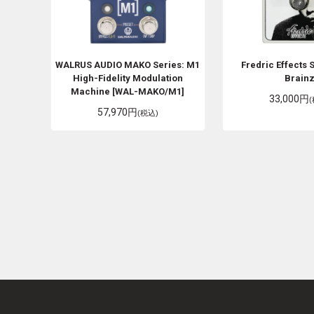
WALRUS AUDIO
MAKO Series: M1
Fredric Effects
High-Fidelity Modulation
Brain
Machine [WAL-MAKO/M1]
33,000円
57,970円
(税込)