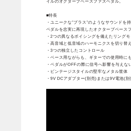
イルのオクターブベースファズペダル。
■特長
・ユニークな”ブラス”のようなサウンドを持
ペダルを忠実に再現したオクターブベース
・2つの異なるボイシングを備えたリングモ
・高音域と低音域のハーモニクスを切り替える
・3つの独立したコントロール
・ベース用ながらも、ギターでの使用時に
・ペダルがOFFの際に信号へ影響を与えな
・ビンテージスタイルの堅牢なメタル筐体
・9V DCアダプター(別売)または9V電池(