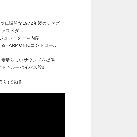
つ伝説的な1972年製のファズ
ファズペダル
ジュレーターを内蔵
HARMONICコントロール
も素晴らしいサウンドを提供
いトゥルーバイパス設計
別売り)で動作