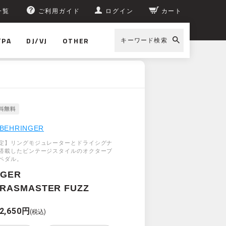
一覧
ご利用ガイド
ログイン
カート
/PA
DJ/VJ
OTHER
キーワード検索
BEHRINGER
定】リングモジュレーターとドライシグナ
搭載したビンテージスタイルのオクターブ
ペダル。
NGER
BRASMASTER FUZZ
2,650円
(税込)