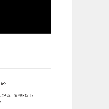
 kΩ
以上(別売、電池駆動可)
m