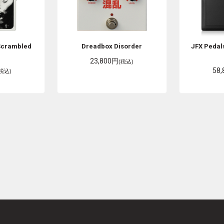
Scrambled
Dreadbox
Disorder
JFX Pedal
z
23,800円
(税込)
58
(税込)