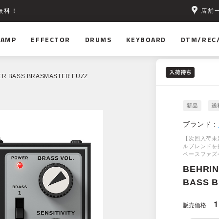
店舗
無料！
AMP
EFFECTOR
DRUMS
KEYBOARD
DTM/REC
ER BASS BRASMASTER FUZZ
ブランド :
【次回入荷未
ルブレンドを
ベースファズ
BEHRI
BASS 
1
販売価格