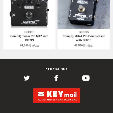
BECOS
BECOS
CompIQ Twain Pro MK2 with
CompIQ YUNA Pro Compressor
DITOS
with DITOS
82,280円
66,550円
(税込)
(税込)
OFFICIAL SNS