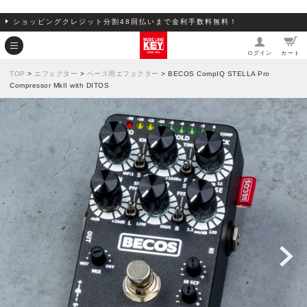
ショッピングクレジット分割48回払いまで金利手数料無料！
ログイン
カート
TOP
>
エフェクター
>
ベース用エフェクター
> BECOS CompIQ STELLA Pro
Compressor MkII with DITOS