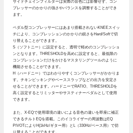
サイドチェインフィルターは実際の音色には影響せず、コン
プレッサーのかかりの強さやバランスを調整することができ
ます。
ペダル型コンプレッサーにはあまり搭載されないKNEEスイッ
チにより、コンプレッションのかかりの鋭さをHard/Softで切
り替えることができます。
S（ソフトニー）に設定すると、透明で軽めのコンプレッショ
ンとなります。THRESHOLDを高めに設定すると、最低限の
コンプレッションだけをかけるマスタリングツールのように
機能させることができます。
H（ハードニー）ではわかりやすくコンプレッサーがかかりま
す。チキンピッキングやベーススラップなどの出力を安定さ
せることができます。ハードニーでRATIO、THRESHOLDを
高く設定するとリミッターやサスティナーペダルとして使用
できます。
また、X-EQで使用環境の違いによる音色の違いを即座に補正
できるチルトEQを搭載。このイコライザーの周波数はEQ
PIVOTによりH(1kHz/ギター用）とL（330Hz/ベース用）で切
り替えることができます。