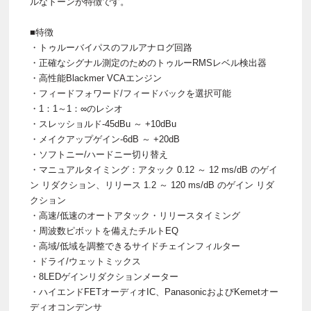
ルなトーンが特徴です。
■特徴
・トゥルーバイパスのフルアナログ回路
・正確なシグナル測定のためのトゥルーRMSレベル検出器
・高性能Blackmer VCAエンジン
・フィードフォワード/フィードバックを選択可能
・1：1～1：∞のレシオ
・スレッショルド-45dBu ～ +10dBu
・メイクアップゲイン-6dB ～ +20dB
・ソフトニー/ハードニー切り替え
・マニュアルタイミング：アタック 0.12 ～ 12 ms/dB のゲイ
ン リダクション、リリース 1.2 ～ 120 ms/dB のゲイン リダ
クション
・高速/低速のオートアタック・リリースタイミング
・周波数ピボットを備えたチルトEQ
・高域/低域を調整できるサイドチェインフィルター
・ドライ/ウェットミックス
・8LEDゲインリダクションメーター
・ハイエンドFETオーディオIC、PanasonicおよびKemetオー
ディオコンデンサ