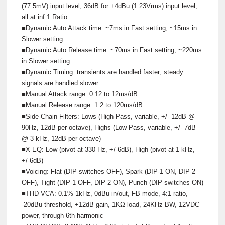
(77.5mV) input level; 36dB for +4dBu (1.23Vrms) input level,
all at inf:1 Ratio
■Dynamic Auto Attack time: ~7ms in Fast setting; ~15ms in
Slower setting
■Dynamic Auto Release time: ~70ms in Fast setting; ~220ms
in Slower setting
■Dynamic Timing: transients are handled faster; steady
signals are handled slower
■Manual Attack range: 0.12 to 12ms/dB
■Manual Release range: 1.2 to 120ms/dB
■Side-Chain Filters: Lows (High-Pass, variable, +/- 12dB @
90Hz, 12dB per octave), Highs (Low-Pass, variable, +/- 7dB
@ 3 kHz, 12dB per octave)
■X-EQ: Low (pivot at 330 Hz, +/-6dB), High (pivot at 1 kHz,
+/-6dB)
■Voicing: Flat (DIP-switches OFF), Spark (DIP-1 ON, DIP-2
OFF), Tight (DIP-1 OFF, DIP-2 ON), Punch (DIP-switches ON)
■THD VCA: 0.1% 1kHz, 0dBu in/out, FB mode, 4:1 ratio,
-20dBu threshold, +12dB gain, 1KΩ load, 24KHz BW, 12VDC
power, through 6th harmonic