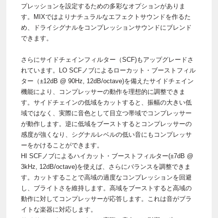
プレッションを設定するための多彩なオプションがありま
す。MIXではよりナチュラルなエフェクトサウンドを作るた
め、ドライシグナルをコンプレッションサウンドにブレンド
できます。
さらにサイドチェインフィルター（SCF)もアップグレードさ
れています。LO SCFノブによるローカット・ブーストフィル
ター（±12dB @ 90Hz, 12dB/octave)を備えたサイドチェイン
機能により、コンプレッサーの動作を理想的に調整できま
す。サイドチェインの低域をカットすると、振幅の大きい低
域ではなく、実際に音色として目立つ帯域でコンプレッサー
が動作します。逆に低域をブーストするとコンプレッサーの
感度が強くなり、シグナルレベルの低い音にもコンプレッサ
ーをかけることができます。
HI SCFノブによるハイカット・ブーストフィルター(±7dB @
3kHz, 12dB/octave)を使えば、さらにバランスを調整できま
す。カットすることで高域の過度なコンプレッションを回避
し、ブライトさを維持します。高域をブーストすると高域の
動作に対してコンプレッサーが応答します。これは音がブラ
イトな楽器に対応します。