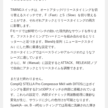
TIMINGスイッチは、オートアタック/リリースタイミングを切
り替えるスイッチです。F（Fast）とS（Slow）を切り替える
ことができ、それぞれアタックとリリースタイミングの両方
に影響します。
Fモードでは鮮明でパンチの効いた現代的なサウンドを作りま
す。ファストタイミングでハードニーを組み合わせるとリミ
ッターへと近づきます。Blendを並列（ニューヨークスタイ
ル）にした際に最適な設定です。
スロータイミングではベースラインやアルペジオのようなフ
レーズに適しています。
さらに、M（Manual）に設定するとATTACK、RELEASEノブ
で自由にアタックとリリースタイムを調整できます。
まだまだ終わりません。
CompIQ STELLA Pro Compressor MkII with DITOSにはボイ
シングを選択する2つのDIPスイッチが内部に搭載されていま
す。これらの設定で、内部ダイナミック周波数処理に微妙な
変化が生じ、サウンドに少しの色付けが可能となります。
Spark(A - on, B - off)セッティングでは高域に洗練された輝き