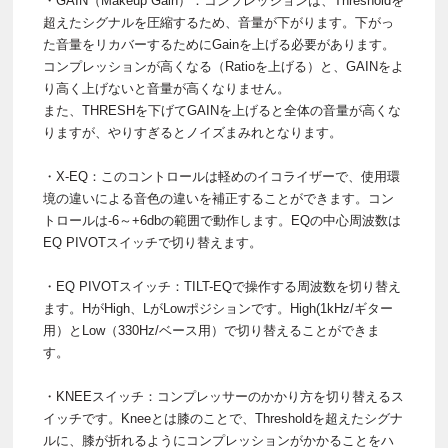
・GAIN（Makeup Gain）：コンプレッションは、Thresholdを
超えたシグナルを圧縮するため、音量が下がります。下がっ
た音量をリカバーするためにGainを上げる必要があります。
コンプレッションが高くなる（Ratioを上げる）と、GAINをよ
り高く上げないと音量が高くなりません。
また、THRESHを下げてGAINを上げると全体の音量が高くな
りますが、やりすぎるとノイズまみれとなります。
・X-EQ：このコントロールは軽めのイコライザーで、使用環
境の違いによる音色の違いを補正することができます。コン
トロールは-6～+6dbの範囲で動作します。EQの中心周波数は
EQ PIVOTスイッチで切り替えます。
・EQ PIVOTスイッチ：TILT-EQで操作する周波数を切り替え
ます。HがHigh、LがLowポジションです。High(1kHz/ギター
用）とLow（330Hz/ベース用）で切り替えることができま
す。
・KNEEスイッチ：コンプレッサーのかかり方を切り替えるス
イッチです。Kneeとは膝のことで、Thresholdを超えたシグナ
ルに、膝が折れるようにコンプレッションがかかることをハ