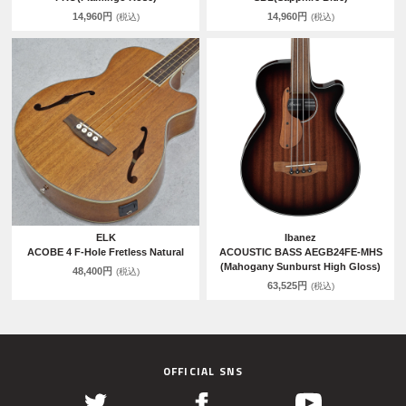
14,960円
14,960円
(税込)
(税込)
ELK
Ibanez
ACOBE 4 F-Hole Fretless Natural
ACOUSTIC BASS AEGB24FE-MHS
(Mahogany Sunburst High Gloss)
48,400円
(税込)
63,525円
(税込)
OFFICIAL SNS