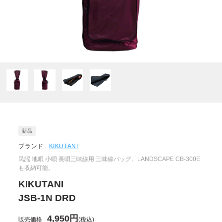
ブランド :
KIKUTANI
民謡 地唄 小唄 長唄三味線用 三味線バッグ。LANDSCAPE CB-300E
も収納可能。
KIKUTANI
JSB-1N DRD
4,950円
販売価格
(税込)