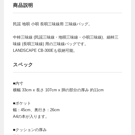
商品説明
民謡 地唄 小唄 長唄三味線用 三味線バッグ。
中棹三味線 (民謡三味線・地唄三味線・小唄三味線)、細棹三
味線 (長唄三味線) 用の三味線バッグです。
LANDSCAPE CB-300Eも収納可能。
スペック
■内寸
横幅 33cm x 長さ 107cm x 胴の部分の厚み 約11cm
■ポケット
幅：45cm、奥行き：26cm
A4の本が入ります。
■クッションの厚み