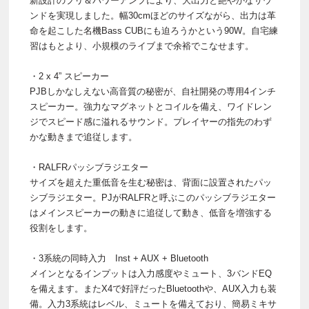
新設計のプリ＆パワーアンプにより、大出力と艶やかなサウ
ンドを実現しました。幅30cmほどのサイズながら、出力は革
命を起こした名機Bass CUBにも迫ろうかという90W。自宅練
習はもとより、小規模のライブまで余裕でこなせます。
・2 x 4” スピーカー
PJBしかなしえない高音質の秘密が、自社開発の専用4インチ
スピーカー。強力なマグネットとコイルを備え、ワイドレン
ジでスピード感に溢れるサウンド。プレイヤーの指先のわず
かな動きまで追従します。
・RALFRパッシブラジエター
サイズを超えた重低音を生む秘密は、背面に設置されたパッ
シブラジエター。PJがRALFRと呼ぶこのパッシブラジエター
はメインスピーカーの動きに追従して動き、低音を増強する
役割をします。
・3系統の同時入力 Inst + AUX + Bluetooth
メインとなるインプットは入力感度やミュート、3バンドEQ
を備えます。またX4で好評だったBluetoothや、AUX入力も装
備。入力3系統はレベル、ミュートを備えており、簡易ミキサ