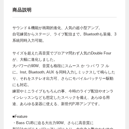
商品説明
サウンド＆機能が画期的進化、人気の超小型アンプ。
自宅練習からステージ、ライブ配信まで。Bluetoothも装備、3
系統同時入力可能。
サイズを超えた高音質でプロアマ問わず人気のDouble Four
が、大幅に進化しました。
大パワーの90W、音質も格段にスムース か つ パ ワ フ ル
に。Inst, Bluetooth, AUX を同時入力しミックスして鳴らした
り、それをステレオ出力可、さらにモバイルバッテリー駆動
にも対応。
練習やミニライブもちろんの事、今時のライブ配信やオンラ
インレッスンなども想定したスペックを備え、あらゆる用
途、あらゆる楽器に使える、新世代PJBアンプです。
■Feature
・Bass CUBに迫る大出力90W、さらに高音質に