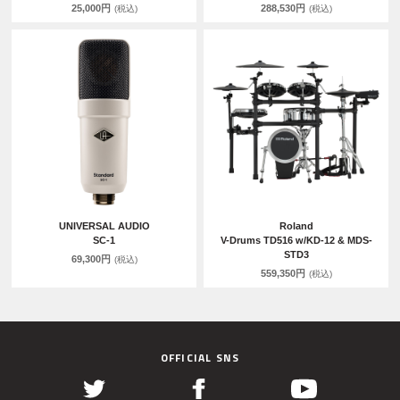
25,000円
288,530円
(税込)
(税込)
UNIVERSAL AUDIO
Roland
SC-1
V-Drums TD516 w/KD-12 & MDS-
STD3
69,300円
(税込)
559,350円
(税込)
OFFICIAL SNS