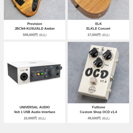
Provision
ELK
JBCN4-KUSU/ALD Amber
ELKLE Concert
599,500円
27,500円
(税込)
(税込)
UNIVERSAL AUDIO
Fulltone
Volt 1 USB Audio Interface
Custom Shop OCD v1.4
22,000円
49,500円
(税込)
(税込)