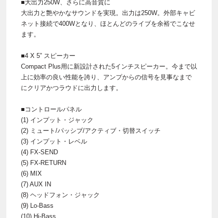
■大出力250W、さらに高音質に
大出力と艶やかなサウンドを実現。出力は250W。外部キャビ
ネット接続で400Wとなり、ほとんどのライブを余裕でこなせ
ます。
■4 X 5” スピーカー
Compact Plus用に新設計された5インチスピーカー。今まで以
上に効率の良い性能を誇り、アンプからの信号を見事なまで
にクリアかつラウドに出力します。
■コントロールパネル
(1) インプット・ジャック
(2) ミュート/パッシブ/アクティブ・切替スイッチ
(3) インプット・レベル
(4) FX-SEND
(5) FX-RETURN
(6) MIX
(7) AUX IN
(8) ヘッドフォン・ジャック
(9) Lo-Bass
(10) Hi-Bass