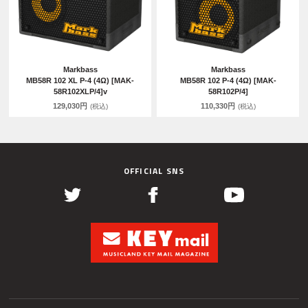
Markbass
Markbass
MB58R 102 XL P-4 (4Ω) [MAK-
MB58R 102 P-4 (4Ω) [MAK-
58R102XLP/4]v
58R102P/4]
129,030円
110,330円
(税込)
(税込)
OFFICIAL SNS