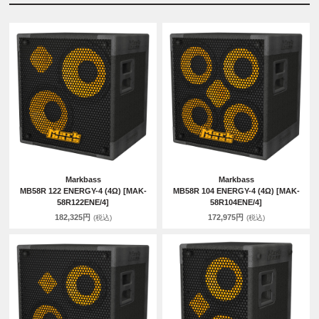
Markbass
Markbass
MB58R 122 ENERGY-4 (4Ω) [MAK-
MB58R 104 ENERGY-4 (4Ω) [MAK-
58R122ENE/4]
58R104ENE/4]
182,325円
172,975円
(税込)
(税込)