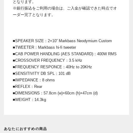
となります。
※銀行振込をご利用の場合は、ご入金が確認できた時点でオ
ーダー完了となります。
■SPEAKER SIZE：2×10” Markbass Neodymium Custom
■TWEETER：Markbass hi-fi tweeter
■CAB POWER HANDLING (AES STANDARD)：400W RMS
■CROSSOVER FREQUENCY：3.5 kHz
■FREQUENCY RESPONCE：40Hz to 20KHz
■SENSITIVITY DB SPL：101 dB
■IMPEDANCE：8 ohms
■REFLEX：Rear
■DIMENSIONS：57.8cm (w)×60cm (h)×47cm (d)
■WEIGHT：14.3kg
あなたにおすすめの商品