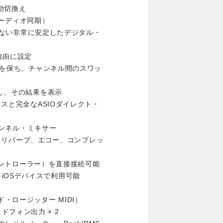
動切換え
（オーディオ同期）
を受けない非常に安定したデジタル・
自由に設定
配列を保ち、チャンネル間のスワッ
視し、その結果を表示
クスと完全なASIOダイレクト・
チャンネル・ミキサー
カット、リバーブ、エコー、コンプレッ
ト・コントローラー）を直接接続可能
iOSデバイスで利用可能
ド・ロージッター MIDI）
フォン出力 × 2