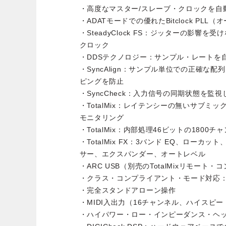
・高度なマスター/スレーブ・クロックを自
・ADATモードでの優れたBitclock PLL
・SteadyClock FS：ジッターの影響
クロック
・DDSテクノロジー：サンプル・レートを
・SyncAlign：サンプル単位での正確な
ピングを防止
・SyncCheck：入力信号の同期状態を監
・TotalMix：レイテンシーの無いサブミッ
モニタリング
・TotalMix：内部処理46ビットの1800
・TotalMix FX：3バンド EQ、ロー
サー、エクスパンダー、オートレベル
・ARC USB（別売のTotalMixリモー
・クラス・コンプライアント・モード対応：
・完全スタンドアローン操作
・MIDI入出力（16チャンネル、ハイスピー
・ハイパワー・ロー・インピーダンス・ヘッド