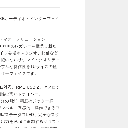
ンドUSBオーディオ・インターフェイ
ディオ・ソリューション
ce 800のレガシーを継承し新た
は、ライブ会場やスタジオ、配信など
妥協のないサウンド・クオリティ
プルな操作性を1Uサイズの筐
ンターフェイスです。
Hz対応、RME USB 2テクノロジ
頼性の高いドライバー、
000兆分の1秒）精度のジッター抑
準レベル、直感的に操作できるフ
ル/ステータスLED、完全なスタ
出力をiPadに追加するクラス・