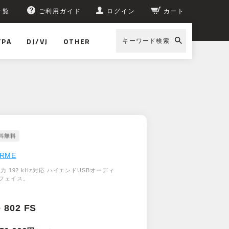
一覧
ご利用ガイド
ログイン
カート
/PA
DJ/VJ
OTHER
キーワード検索
RME
0出力 192 kHz対応 ハイエンドUSBオーディ
フェイス。
e 802 FS