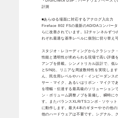
・DIGICheck DSP：ハードウェアベース
計測
■あらゆる場面に対応するアナログ入出力
Fireface 802 FSの最新のAD/DAコ
らに改善されています。12チャンネルずつ
れぞれ最適な基準レベルに個別に切り替え
スタジオ・レコーディングからクラシック
性能と透明性が求められる現場で高い評価を
アンプを搭載。シンメトリカル設計で、低
とS/N比、リニアな周波数特性を実現しま
ん、民生用レベルやハイ・インピーダンスの
サー・マイク、あるいはリボン・マイクで
を増幅・伝達する最高級のソリューション
ン・ボリューム調整ノブを装備し、瞬時に
す。またバランスXLR/TSコンボ・ソケット
に動作します。最大4本のギターやその他
他のハードウェアは不要です。シグナル、ク