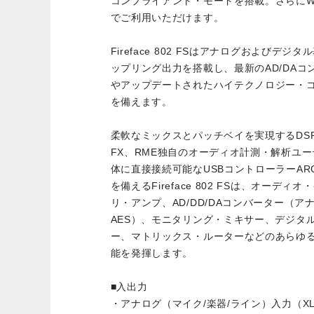
コンプライアント・モードを搭載。さらにWin
でご利用いただけます。
Fireface 802 FSはアナログおよびデ
ップリング出力を搭載し、最新のAD/DAコ
やアップデートされたハイテクノロジー・
を備えます。
柔軟なミックスとパッチベイを実現するDSPデ
FX、RME独自のオーディオ計測・解析ユーテ
体に直接接続可能なUSBコントローラーAR
を備えるFireface 802 FSは、オーデ
リ・アンプ、AD/DD/DAコンバーター（アナ
AES）、モニタリング・ミキサー、デジタ
ー、マトリックス・ルーターなどのあらゆ
能を発揮します。
■入出力
・アナログ（マイク/楽器/ライン）入力（XLR