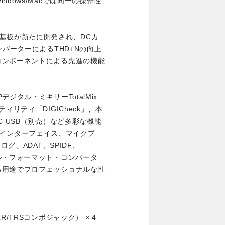
dows/Macでは同一の操作性
ジタル基板が新たに開発され、DCカ
ンバーターによるTHD+Nの向上
コンポーネントによる先進の機能
ジタル・ミキサーTotalMix
ィリティ「DIGICheck」、本
C USB（別売）など多彩な機能
ィオ・インターフェイス、マイクプ
ログ、ADAT、SPIDF、
ル・フォーマット・コンバータ
る用途でプロフェッショナルな性
/TRSコンボジャック） × 4