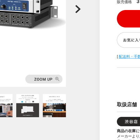
3
販売価格
[
配送料・手
取扱店舗
商品の在庫に
メーカーより