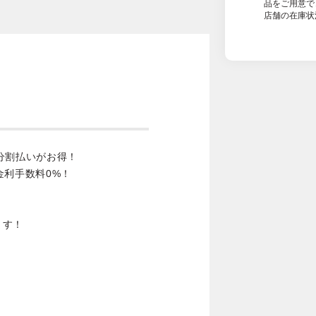
品をご用意で
店舗の在庫状
分割払いがお得！
金利手数料0%！
ます！