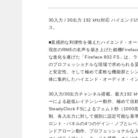
30入力 / 30出力 192 kHz対応 ハイエ
ス。
■直感的な利便性を備えたハイエンド・オー
現在のRMEの名声を築き上げた銘機Firefa
な進化を遂げた「Fireface 802 FS」
のプロフェッショナルな現場で求められる
と安定性、そして極めて柔軟な機能群とシン
体に集約したハイエンド・オーディオ・イ
30入力/30出力チャンネル搭載、最大192 k
ーによる超低レイテンシー動作、極めて信
SteadyClock FSによるフェムト秒（1
制、各入出力に対して個別に設定可能な基
ロント・パネルの4つのゲイン・ノブとレベ
ンドアローン動作、プロフェッショナルな入