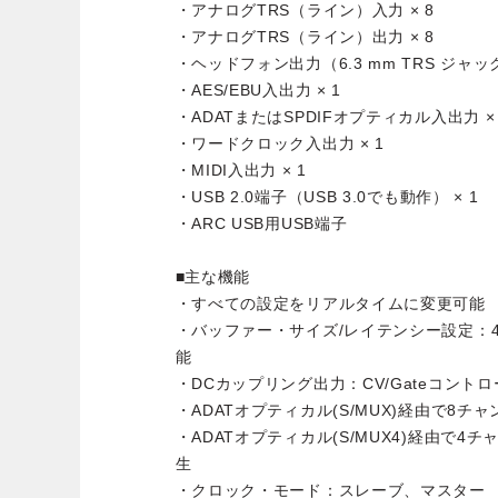
・アナログTRS（ライン）入力 × 8
・アナログTRS（ライン）出力 × 8
・ヘッドフォン出力（6.3 mm TRS ジャッ
・AES/EBU入出力 × 1
・ADATまたはSPDIFオプティカル入出力 × 
・ワードクロック入出力 × 1
・MIDI入出力 × 1
・USB 2.0端子（USB 3.0でも動作） × 1
・ARC USB用USB端子
■主な機能
・すべての設定をリアルタイムに変更可能
・バッファー・サイズ/レイテンシー設定：48
能
・DCカップリング出力：CV/Gateコント
・ADATオプティカル(S/MUX)経由で8チャンネ
・ADATオプティカル(S/MUX4)経由で4チャン
生
・クロック・モード：スレーブ、マスター