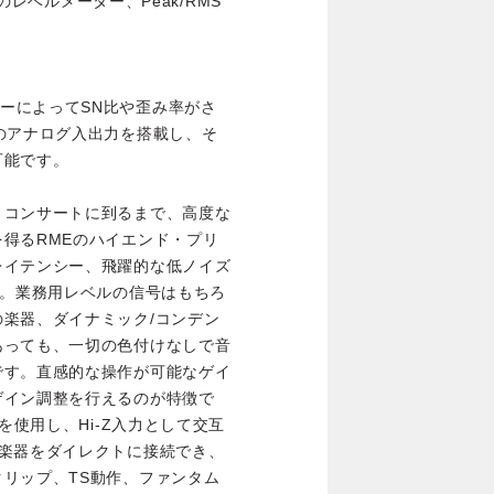
でのレベルメーター、Peak/RMS
ンバーターによってSN比や歪み率がさ
のアナログ入出力を搭載し、そ
可能です。
・コンサートに到るまで、高度な
得るRMEのハイエンド・プリ
レイテンシー、飛躍的な低ノイズ
す。業務用レベルの信号はもちろ
楽器、ダイナミック/コンデン
あっても、一切の色付けなしで音
です。直感的な操作が可能なゲイ
ゲイン調整を行えるのが特徴で
を使用し、Hi-Z入力として交互
の楽器をダイレクトに接続でき、
リップ、TS動作、ファンタム