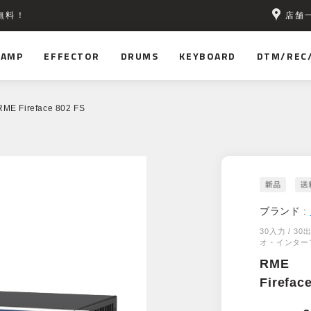
店舗
無料！
AMP
EFFECTOR
DRUMS
KEYBOARD
DTM/REC
RME Fireface 802 FS
ブランド :
30入力 / 3
オ・インター
RME
Firefac