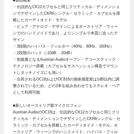
■製品概要
・伝説的なCK12カプセルと同じクリティカル・ディメンショ
ンでデザインしたCKR6シングル・セラミック・カプセルを搭
載したカーディオイド・モデル
・ピュア・アナログ・デザインによるオーストリア・ウィー
ンでのハンドメイドであり、よりシンプルで本質に迫ったデ
ザイン
・3段階のハイパス・フィルター（40Hz、80Hz、160Hz）
・2段階のパッド（-10dB、-20dB）
・初披露となるAustrian Audioオープン・アコースティック・
テクノロジー搭載（カプセルをサスペンション構造でマウン
トしタッチノイズにも強い）
・出荷されるOC18およびOC818の個体感度差は1dB以内に調
整されているため、どの2本を組み合わせてもステレオ・ペア
として利用可能
■新しいオーストリア製マイクロフォン
Austrian AudioのOC18は、伝説的なCK12カプセルと同じクリ
ティカル・ディメンションでデザインしたCKR6シングル・セ
ラミック・カプセルを搭載したカーディオイド・モデル。オ
ーストリア・ウィーンでのハンドメイド、ハイパス・フィル