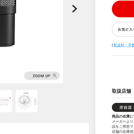
[
配送料・手
取扱店舗
商品の在庫に
メーカーより
品をご用意で
店舗の在庫状