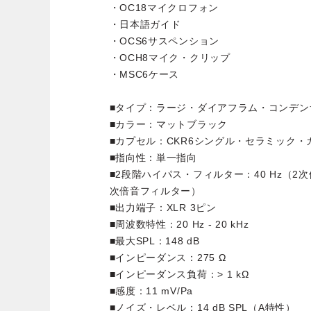
・OC18マイクロフォン
・日本語ガイド
・OCS6サスペンション
・OCH8マイク・クリップ
・MSC6ケース
■タイプ：ラージ・ダイアフラム・コンデン
■カラー：マットブラック
■カプセル：CKR6シングル・セラミック・
■指向性：単一指向
■2段階ハイパス・フィルター：40 Hz（2次
次倍音フィルター）
■出力端子：XLR 3ピン
■周波数特性：20 Hz - 20 kHz
■最大SPL：148 dB
■インピーダンス：275 Ω
■インピーダンス負荷：> 1 kΩ
■感度：11 mV/Pa
■ノイズ・レベル：14 dB SPL（A特性）