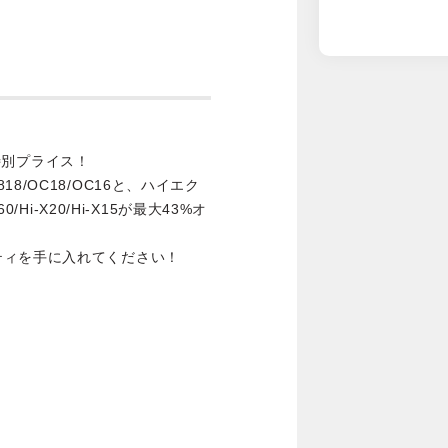
が特別プライス！
/OC18/OC16と、ハイエク
Hi-X20/Hi-X15が最大43%オ
ティを手に入れてください！