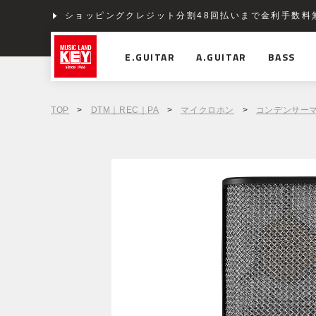
ショッピングクレジット分割48回払いまで金利手数料
E.GUITAR
A.GUITAR
BASS
TOP
>
DTM｜REC｜PA
>
マイクロホン
>
コンデンサー