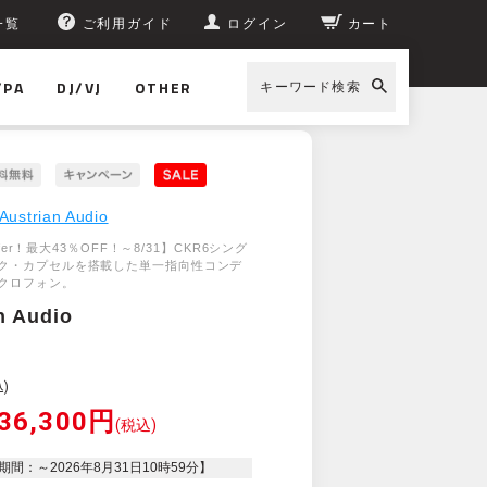
一覧
ご利用ガイド
ログイン
カート
/PA
DJ/VJ
OTHER
キーワード検索
Austrian Audio
Offer！最大43％OFF！～8/31】CKR6シング
ク・カプセルを搭載した単一指向性コンデ
クロフォン。
n Audio
)
36,300円
(税込)
期間：～
2026年8月31日10時59分
】