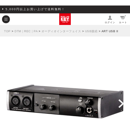
5,000円以上お買い上げで送料無料！
ログイン
カート
TOP
>
DTM｜REC｜PA
>
オーディオインターフェイス
>
USB接続
> ART USB II