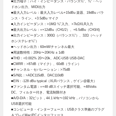
■出力端子：ハイ・インピーダンス・バランス¼″、¼″・ヘッ
ドホン出力、MIDI出力
■最大入力レベル：最大入力レベル+15dBu 楽器、19dBu バラ
ンス・ライン、+3.5dBu マイク
■入力インピーダンス：>1MΩ ¼″入力、>7kΩXLR入力
■最大出力レベル：=+12dBu（CH1/2）、+6.5dBu（CH3/4)
■出力インピーダンス：300Ω（バランス¼″）、32Ω（ヘッド
ホンステレオ¼″）
■ヘッドホン出力：60mW/チャンネル最大
■周波数特性：20Hz〜20KHz ± 1dB
■THD：<0.002% 20〜20k、ADC-USB USB-DAC
■CMRR：>87dB（マイク）、60dB（ライン）
■チャンネル・セパレーション：>75dB
■S/N比：>ADC115dB、DAC110dB
■EIN：-128 dBu typical（XLRバランス，ゲイン@最大）
■ファンタム電源：=+48 dBスイッチ選択可能、+48Volts
DC、フィルター付き、電流制限付き
■A/D-D/A：32ビット，44.1 kHz〜192 kHz，パソコンから
USB選択可能
■コンピュータ・インターフェース：USBクラス準拠のプラグ
＆プレイMac/PCインターフェース