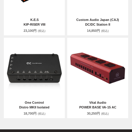
K.E.S
Custom Audio Japan (CAJ)
KIP-RISER VIII
DC/DC Station II
23,100円
14,850円
(税込)
(税込)
One Control
Vital Audio
Distro MKII Isolated
POWER BASE VA-15 AC
18,700円
30,250円
(税込)
(税込)