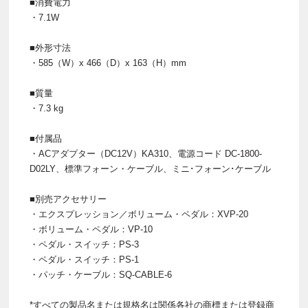
■消費電力
・7.1W
■外形寸法
・585（W）x 466（D）x 163（H）mm
■質量
・7.3 kg
■付属品
・ACアダプター（DC12V）KA310、電源コード DC-1800-
D02LY、標準フォーン・ケーブル、ミニ･フォーン･ケーブル
■別売アクセサリー
・エクスプレッション／ボリューム・ペダル：XVP-20
・ボリューム・ペダル：VP-10
・ペダル・スイッチ：PS-3
・ペダル・スイッチ：PS-1
・パッチ・ケーブル：SQ-CABLE-6
*すべての製品名または規格名は関係各社の商標または登録商