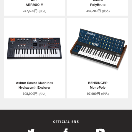
ARP
Arturia
ARP2600-M
PolyBrute
247,500円
387,200円
(税込)
(税込)
Ashun Sound Machines
BEHRINGER
Hydrasynth Explorer
MonoPoly
108,900円
97,900円
(税込)
(税込)
OFFICIAL SNS