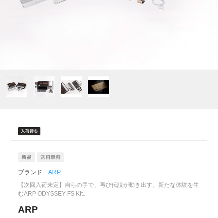
ブランド :
ARP
【次回入荷未定】自らの手で、再び伝説が動き出す。新たな体験を生
むARP ODYSSEY FS Kit。
ARP