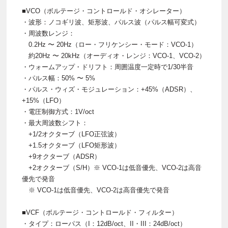
■VCO（ボルテージ・コントロールド・オシレーター）
・波形：ノコギリ波、矩形波、パルス波（パルス幅可変式）
・周波数レンジ：
0.2Hz 〜 20Hz（ロー・フリケンシー・モード：VCO-1）
約20Hz 〜 20kHz（オーディオ・レンジ：VCO-1、VCO-2）
・ウォームアップ・ドリフト：周囲温度一定時で1/30半音
・パルス幅：50% 〜 5%
・パルス・ウィズ・モジュレーション：+45%（ADSR）、
+15%（LFO）
・電圧制御方式：1V/oct
・最大周波数シフト：
+1/2オクターブ（LFO正弦波）
+1.5オクターブ（LFO矩形波）
+9オクターブ（ADSR）
+2オクターブ（S/H）※ VCO-1は低音優先、VCO-2は高音
優先で発音
※ VCO-1は低音優先、VCO-2は高音優先で発音
■VCF（ボルテージ・コントロールド・フィルター）
・タイプ：ローパス（I：12dB/oct、II・III：24dB/oct）