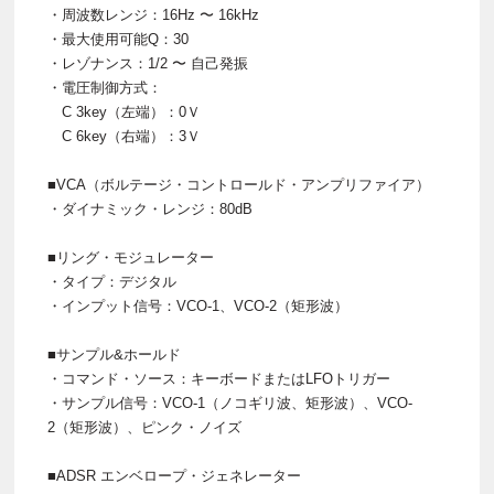
・周波数レンジ：16Hz 〜 16kHz
・最大使用可能Q：30
・レゾナンス：1/2 〜 自己発振
・電圧制御方式：
C 3key（左端）：0Ｖ
C 6key（右端）：3Ｖ
■VCA（ボルテージ・コントロールド・アンプリファイア）
・ダイナミック・レンジ：80dB
■リング・モジュレーター
・タイプ：デジタル
・インプット信号：VCO-1、VCO-2（矩形波）
■サンプル&ホールド
・コマンド・ソース：キーボードまたはLFOトリガー
・サンプル信号：VCO-1（ノコギリ波、矩形波）、VCO-
2（矩形波）、ピンク・ノイズ
■ADSR エンベロープ・ジェネレーター