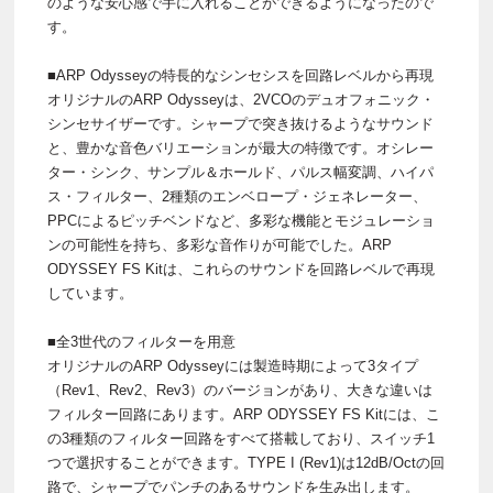
のような安心感で手に入れることができるようになったので
す。
■ARP Odysseyの特長的なシンセシスを回路レベルから再現
オリジナルのARP Odysseyは、2VCOのデュオフォニック・
シンセサイザーです。シャープで突き抜けるようなサウンド
と、豊かな音色バリエーションが最大の特徴です。オシレー
ター・シンク、サンプル＆ホールド、パルス幅変調、ハイパ
ス・フィルター、2種類のエンベロープ・ジェネレーター、
PPCによるピッチベンドなど、多彩な機能とモジュレーショ
ンの可能性を持ち、多彩な音作りが可能でした。ARP
ODYSSEY FS Kitは、これらのサウンドを回路レベルで再現
しています。
■全3世代のフィルターを用意
オリジナルのARP Odysseyには製造時期によって3タイプ
（Rev1、Rev2、Rev3）のバージョンがあり、大きな違いは
フィルター回路にあります。ARP ODYSSEY FS Kitには、こ
の3種類のフィルター回路をすべて搭載しており、スイッチ1
つで選択することができます。TYPE I (Rev1)は12dB/Octの回
路で、シャープでパンチのあるサウンドを生み出します。